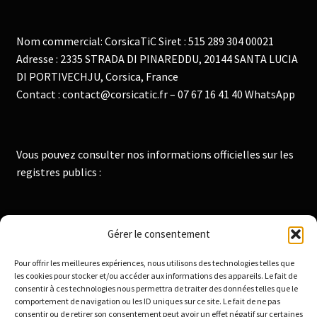
Nom commercial: CorsicaTiC Siret : 515 289 304 00021
Adresse : 2335 STRADA DI PINAREDDU, 20144 SANTA LUCIA
DI PORTIVECHJU, Corsica, France
Contact : contact@corsicatic.fr – 07 67 16 41 40 WhatsApp
Vous pouvez consulter nos informations officielles sur les
registres publics :
Institut National de la Propriété Industrielle :
Gérer le consentement
https://data.inpi.fr
Pour offrir les meilleures expériences, nous utilisons des technologies telles que
Infogreffe : https://www.infogreffe.fr
les cookies pour stocker et/ou accéder aux informations des appareils. Le fait de
consentir à ces technologies nous permettra de traiter des données telles que le
comportement de navigation ou les ID uniques sur ce site. Le fait de ne pas
consentir ou de retirer son consentement peut avoir un effet négatif sur certaines