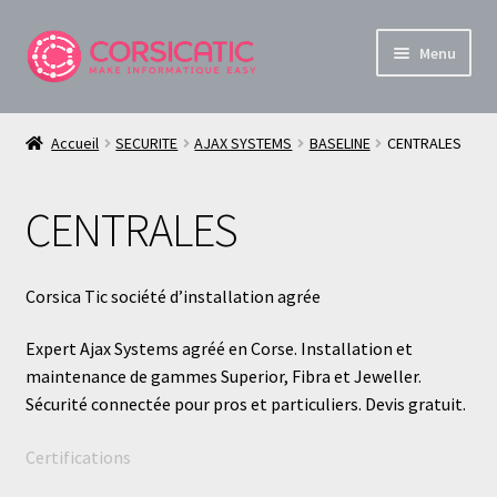
Aller
Aller
Menu
à
au
la
contenu
Boutique Informatique et Sécurité en Corse
navigation
Accueil
SECURITE
AJAX SYSTEMS
BASELINE
CENTRALES
Ouvrir
À propos de Corsica TiC
le
CENTRALES
menu
Mon compte
enfant
Panier
Corsica Tic société d’installation agrée
Live
Expert Ajax Systems agréé en Corse. Installation et
maintenance de gammes Superior, Fibra et Jeweller.
Sécurité connectée pour pros et particuliers. Devis gratuit.
Certifications