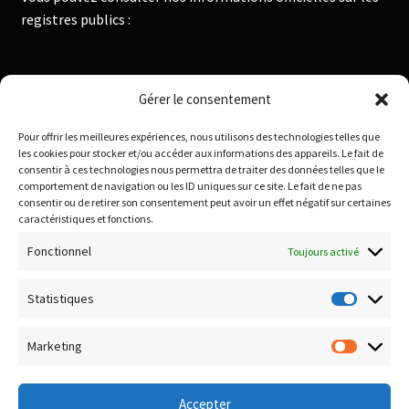
registres publics :
Institut National de la Propriété Industrielle :
Gérer le consentement
https://data.inpi.fr
Pour offrir les meilleures expériences, nous utilisons des technologies telles que
Infogreffe : https://www.infogreffe.fr
les cookies pour stocker et/ou accéder aux informations des appareils. Le fait de
consentir à ces technologies nous permettra de traiter des données telles que le
comportement de navigation ou les ID uniques sur ce site. Le fait de ne pas
consentir ou de retirer son consentement peut avoir un effet négatif sur certaines
Politique de confidentialité
caractéristiques et fonctions.
Conditions générales de vente
Fonctionnel
Toujours activé
Conditions de remboursement et retour
Livraison & Frais de port
Statistiques
Statisti
Paiement sécurisé
Marketing
Marketi
Accepter