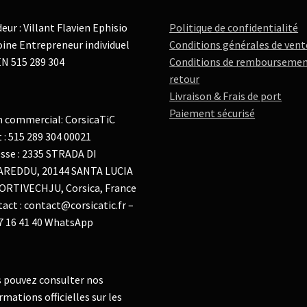
eur : Villant Flavien Ephisio
Politique de confidentialité
ine Entrepreneur individuel
Conditions générales de vent
N 515 289 304
Conditions de remboursemen
retour
Livraison & Frais de port
Paiement sécurisé
 commercial: CorsicaTiC
t : 515 289 304 00021
sse : 2335 STRADA DI
AREDDU, 20144 SANTA LUCIA
ORTIVECHJU, Corsica, France
act : contact@corsicatic.fr –
7 16 41 40 WhatsApp
 pouvez consulter nos
rmations officielles sur les