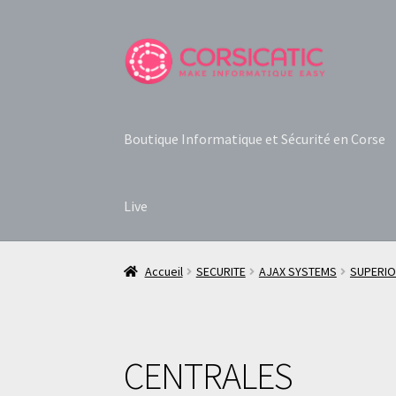
Aller
Aller
à
au
la
contenu
navigation
Boutique Informatique et Sécurité en Corse
Live
Accueil
SECURITE
AJAX SYSTEMS
SUPERI
CENTRALES