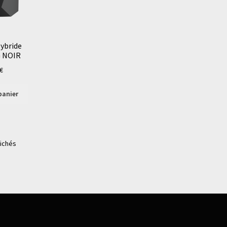
Hybride
G NOIR
€
panier
fichés