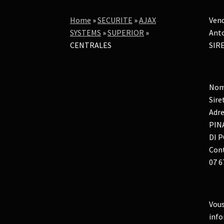
Home
»
SECURITE
»
AJAX
Vend
SYSTEMS
»
SUPERIOR
»
Anto
CENTRALES
SIRE
Nom
Sire
Adre
PIN
DI P
Cont
07 6
Vous
info