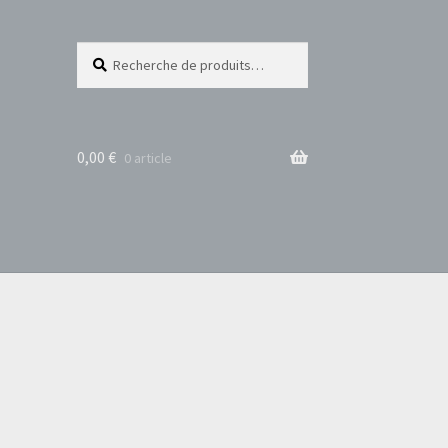
Recherche
Recherche
pour :
0,00
€
0 article