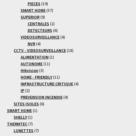
19
produits
PIECES
19
produits
57
SMART HOME
57
9
produits
SUPERIOR
9
produits
2
CENTRALES
2
produits
6
DETECTEURS
6
produits
4
VIDEOSURVEILLANCE
4
4
produits
NVR
4
produits
18
CCTV - VIDEOSURVEILLANCE
18
1
produits
ALIMENTATION
1
11
produit
AUTONOME
11
3
produits
Hikvision
3
produits
11
HOME - FRIENDLY
11
produits
4
INFRASTRUCTURE CRITIQUE
4
2
produits
IP
2
produits
4
PREVENSION INCENDIE
4
6
produits
SITES ISOLES
6
1
produits
SMART HOME
1
1
produit
SHELLY
1
produit
7
THERMTEC
7
produits
7
LUNETTES
7