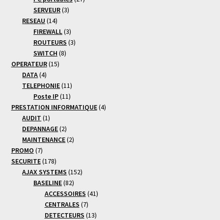
3
produits
SERVEUR
3
14
produits
RESEAU
14
produits
3
FIREWALL
3
produits
3
ROUTEURS
3
8
produits
SWITCH
8
15
produits
OPERATEUR
15
4
produits
DATA
4
produits
11
TELEPHONIE
11
11
produits
Poste IP
11
produits
4
PRESTATION INFORMATIQUE
4
1
produits
AUDIT
1
produit
2
DEPANNAGE
2
produits
2
MAINTENANCE
2
7
produits
PROMO
7
produits
178
SECURITE
178
produits
152
AJAX SYSTEMS
152
82
produits
BASELINE
82
produits
41
ACCESSOIRES
41
7
produits
CENTRALES
7
produits
13
DETECTEURS
13