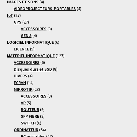
4
produits
IMAGES ET SONS
4
produits
4
VIDEOPROJECTEURS-PORTABLES
4
27
produits
IoT
27
produits
27
GPS
27
produits
3
ACCESSOIRES
3
4
produits
GEN 5
4
produits
6
LOGICIEL INFORMATIQUE
6
5
produits
LICENCE
5
produits
127
MATERIEL INFORMATIQUE
127
6
produits
ACCESSOIRES
6
produits
8
Disques durs et SSD
8
4
produits
DIVERS
4
produits
14
ECRAN
14
produits
23
MIKROTIK
23
produits
3
ACCESSOIRES
3
5
produits
AP
5
produits
9
ROUTEUR
9
produits
2
SFP FIBRE
2
6
produits
SWITCH
6
produits
64
ORDINATEUR
64
produits
27
PC portables
27