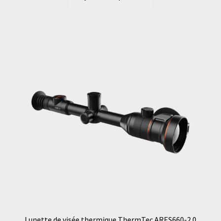
Lunette de visée thermique ThermTec ARES660-2.0