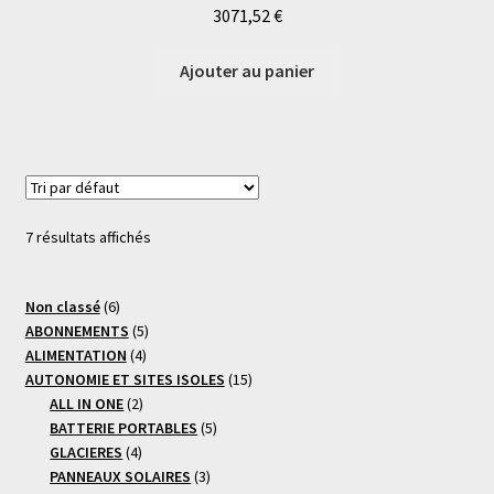
3071,52
€
Ajouter au panier
7 résultats affichés
6
Non classé
6
produits
5
ABONNEMENTS
5
4
produits
ALIMENTATION
4
produits
15
AUTONOMIE ET SITES ISOLES
15
2
produits
ALL IN ONE
2
produits
5
BATTERIE PORTABLES
5
4
produits
GLACIERES
4
produits
3
PANNEAUX SOLAIRES
3