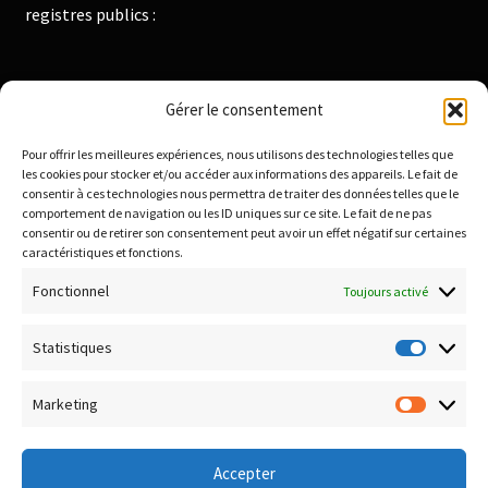
registres publics :
Institut National de la Propriété Industrielle :
Gérer le consentement
https://data.inpi.fr
Pour offrir les meilleures expériences, nous utilisons des technologies telles que
Infogreffe : https://www.infogreffe.fr
les cookies pour stocker et/ou accéder aux informations des appareils. Le fait de
consentir à ces technologies nous permettra de traiter des données telles que le
comportement de navigation ou les ID uniques sur ce site. Le fait de ne pas
consentir ou de retirer son consentement peut avoir un effet négatif sur certaines
Politique de confidentialité
caractéristiques et fonctions.
Conditions générales de vente
Fonctionnel
Toujours activé
Conditions de remboursement et retour
Livraison & Frais de port
Statistiques
Statisti
Paiement sécurisé
Marketing
Marketi
Accepter