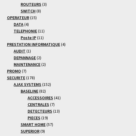
produits
3
ROUTEURS
3
8
produits
SWITCH
8
15
produits
OPERATEUR
15
4
produits
DATA
4
produits
11
TELEPHONIE
11
11
produits
Poste IP
11
produits
4
PRESTATION INFORMATIQUE
4
1
produits
AUDIT
1
produit
2
DEPANNAGE
2
produits
2
MAINTENANCE
2
7
produits
PROMO
7
produits
178
SECURITE
178
produits
152
AJAX SYSTEMS
152
82
produits
BASELINE
82
produits
41
ACCESSOIRES
41
7
produits
CENTRALES
7
produits
13
DETECTEURS
13
19
produits
PIECES
19
produits
57
SMART HOME
57
9
produits
SUPERIOR
9