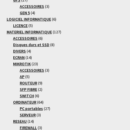
produits
3
ACCESSOIRES
3
4
produits
GEN 5
4
produits
6
LOGICIEL INFORMATIQUE
6
5
produits
LICENCE
5
produits
127
MATERIEL INFORMATIQUE
127
6
produits
ACCESSOIRES
6
produits
8
Disques durs et SSD
8
4
produits
DIVERS
4
produits
14
ECRAN
14
produits
23
MIKROTIK
23
produits
3
ACCESSOIRES
3
5
produits
AP
5
produits
9
ROUTEUR
9
produits
2
SFP FIBRE
2
6
produits
SWITCH
6
produits
64
ORDINATEUR
64
produits
27
PC portables
27
3
produits
SERVEUR
3
14
produits
RESEAU
14
produits
3
FIREWALL
3