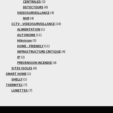
produits
2
CENTRALES
2
produits
6
DETECTEURS
6
produits
4
VIDEOSURVEILLANCE
4
4
produits
NVR
4
produits
18
CCTV - VIDEOSURVEILLANCE
18
1
produits
ALIMENTATION
1
11
produit
AUTONOME
11
3
produits
Hikvision
3
produits
11
HOME - FRIENDLY
11
produits
4
INFRASTRUCTURE CRITIQUE
4
2
produits
IP
2
produits
4
PREVENSION INCENDIE
4
6
produits
SITES ISOLES
6
1
produits
SMART HOME
1
1
produit
SHELLY
1
produit
7
THERMTEC
7
produits
7
LUNETTES
7
produits