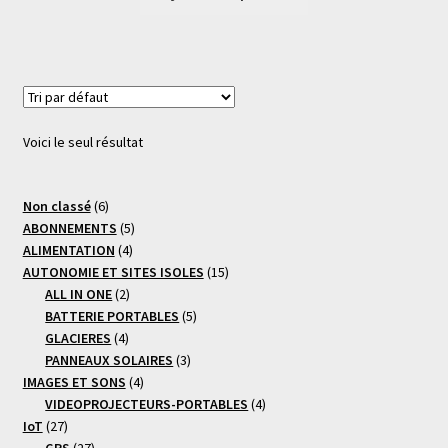
Voici le seul résultat
6
Non classé
6
produits
5
ABONNEMENTS
5
4
produits
ALIMENTATION
4
produits
15
AUTONOMIE ET SITES ISOLES
15
2
produits
ALL IN ONE
2
produits
5
BATTERIE PORTABLES
5
4
produits
GLACIERES
4
produits
3
PANNEAUX SOLAIRES
3
4
produits
IMAGES ET SONS
4
produits
4
VIDEOPROJECTEURS-PORTABLES
4
27
produits
IoT
27
produits
27
GPS
27