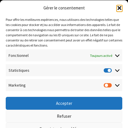
Institut National de la Propriété Industrielle :
Gérer le consentement
https://data.inpi.fr
Pour offrir les meilleures expériences, nous utilisons des technologies telles que
Infogreffe : https://www.infogreffe.fr
les cookies pour stocker et/ou accéder aux informations des appareils. Le fait de
consentir à ces technologies nous permettra de traiter des données telles que le
comportement de navigation ou les ID uniques sur ce site. Le fait de ne pas
consentir ou de retirer son consentement peut avoir un effet négatif sur certaines
Politique de confidentialité
caractéristiques et fonctions.
Conditions générales de vente
Fonctionnel
Toujours activé
Conditions de remboursement et retour
Livraison & Frais de port
Statistiques
Statisti
Paiement sécurisé
Marketing
Marketi
Accepter
© Boutique Corsica TiC 2026
Refuser
Politique de confidentialité
Built with WooCommerce
.