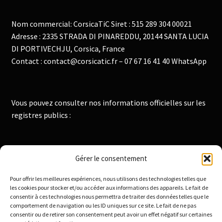
Nom commercial: CorsicaTiC Siret : 515 289 304 00021
Adresse : 2335 STRADA DI PINAREDDU, 20144 SANTA LUCIA
DI PORTIVECHJU, Corsica, France
Contact : contact@corsicatic.fr – 07 67 16 41 40 WhatsApp
Vous pouvez consulter nos informations officielles sur les
registres publics :
Institut National de la Propriété Industrielle :
Gérer le consentement
https://data.inpi.fr
Pour offrir les meilleures expériences, nous utilisons des technologies telles que
Infogreffe : https://www.infogreffe.fr
les cookies pour stocker et/ou accéder aux informations des appareils. Le fait de
consentir à ces technologies nous permettra de traiter des données telles que le
comportement de navigation ou les ID uniques sur ce site. Le fait de ne pas
consentir ou de retirer son consentement peut avoir un effet négatif sur certaines