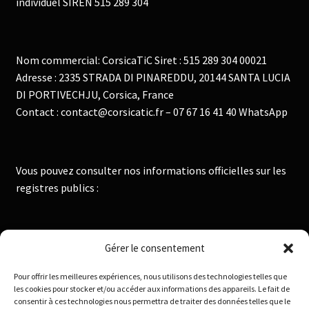
individuel SIREN 515 289 304
Nom commercial: CorsicaTiC Siret : 515 289 304 00021
Adresse : 2335 STRADA DI PINAREDDU, 20144 SANTA LUCIA
DI PORTIVECHJU, Corsica, France
Contact : contact@corsicatic.fr – 07 67 16 41 40 WhatsApp
Vous pouvez consulter nos informations officielles sur les
registres publics :
Institut National de la Propriété Industrielle :
Gérer le consentement
https://data.inpi.fr
Pour offrir les meilleures expériences, nous utilisons des technologies telles que
Infogreffe : https://www.infogreffe.fr
les cookies pour stocker et/ou accéder aux informations des appareils. Le fait de
consentir à ces technologies nous permettra de traiter des données telles que le