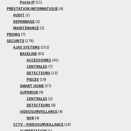
11
produits
Poste IP
11
produits
4
PRESTATION INFORMATIQUE
4
1
produits
AUDIT
1
produit
2
DEPANNAGE
2
produits
2
MAINTENANCE
2
7
produits
PROMO
7
produits
178
SECURITE
178
produits
152
AJAX SYSTEMS
152
82
produits
BASELINE
82
produits
41
ACCESSOIRES
41
7
produits
CENTRALES
7
produits
13
DETECTEURS
13
19
produits
PIECES
19
produits
57
SMART HOME
57
9
produits
SUPERIOR
9
produits
2
CENTRALES
2
produits
6
DETECTEURS
6
produits
4
VIDEOSURVEILLANCE
4
4
produits
NVR
4
produits
18
CCTV - VIDEOSURVEILLANCE
18
1
produits
ALIMENTATION
1