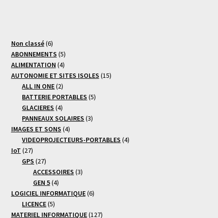
6
Non classé
6
produits
5
ABONNEMENTS
5
4
produits
ALIMENTATION
4
produits
15
AUTONOMIE ET SITES ISOLES
15
2
produits
ALL IN ONE
2
produits
5
BATTERIE PORTABLES
5
4
produits
GLACIERES
4
produits
3
PANNEAUX SOLAIRES
3
4
produits
IMAGES ET SONS
4
produits
4
VIDEOPROJECTEURS-PORTABLES
4
27
produits
IoT
27
produits
27
GPS
27
produits
3
ACCESSOIRES
3
4
produits
GEN 5
4
produits
6
LOGICIEL INFORMATIQUE
6
5
produits
LICENCE
5
produits
127
MATERIEL INFORMATIQUE
127