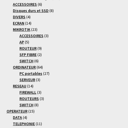
6
produits
ACCESSOIRES
6
produits
8
Disques durs et SSD
8
4
produits
DIVERS
4
produits
14
ECRAN
14
produits
23
MIKROTIK
23
produits
3
ACCESSOIRES
3
5
produits
AP
5
produits
9
ROUTEUR
9
produits
2
SFP FIBRE
2
6
produits
SWITCH
6
produits
64
ORDINATEUR
64
produits
27
PC portables
27
3
produits
SERVEUR
3
14
produits
RESEAU
14
produits
3
FIREWALL
3
produits
3
ROUTEURS
3
8
produits
SWITCH
8
15
produits
OPERATEUR
15
4
produits
DATA
4
produits
11
TELEPHONIE
11