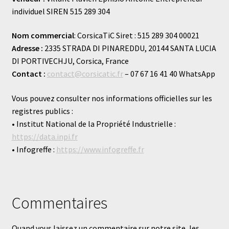
individuel SIREN 515 289 304
Mon compte
Nom commercial
: CorsicaTiC Siret : 515 289 304 00021
Panier
Adresse :
2335 STRADA DI PINAREDDU, 20144 SANTA LUCIA
DI PORTIVECHJU, Corsica, France
Live
Contact :
contact@corsicatic.fr
– 07 67 16 41 40 WhatsApp
Vous pouvez consulter nos informations officielles sur les
registres publics :
• Institut National de la Propriété Industrielle :
https://data.inpi.fr
• Infogreffe :
https://www.infogreffe.fr
Commentaires
Quand vous laissez un commentaire sur notre site, les