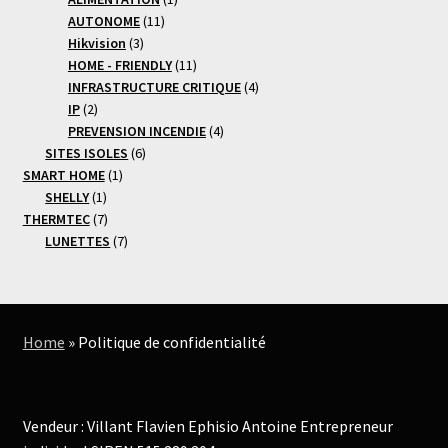
11
produit
AUTONOME
11
3
produits
Hikvision
3
produits
11
HOME - FRIENDLY
11
produits
4
INFRASTRUCTURE CRITIQUE
4
2
produits
IP
2
produits
4
PREVENSION INCENDIE
4
6
produits
SITES ISOLES
6
1
produits
SMART HOME
1
1
produit
SHELLY
1
produit
7
THERMTEC
7
produits
7
LUNETTES
7
produits
Home
»
Politique de confidentialité
Vendeur : Villant Flavien Ephisio Antoine Entrepreneur