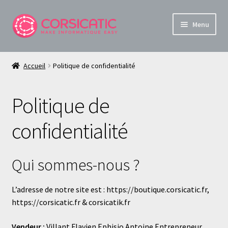
Aller
Aller
Menu
à
au
la
contenu
Boutique Informatique et Sécurité en Corse
navigation
Accueil
Politique de confidentialité
Ouvrir
À propos de Corsica TiC
le
Politique de
menu
Conditions Générales de Vente
enfant
confidentialité
Livraison et frais de port
Paiement sécurisé
Qui sommes-nous ?
Politique de retours et remboursements
L’adresse de notre site est : https://boutique.corsicatic.fr,
https://corsicatic.fr & corsicatik.fr
Politique de confidentialité
Vendeur :
Villant Flavien Ephisio Antoine Entrepreneur