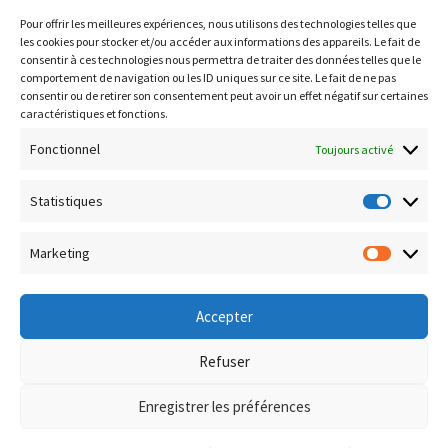
https://data.inpi.fr
Pour offrir les meilleures expériences, nous utilisons des technologies telles que
Infogreffe : https://www.infogreffe.fr
les cookies pour stocker et/ou accéder aux informations des appareils. Le fait de
consentir à ces technologies nous permettra de traiter des données telles que le
comportement de navigation ou les ID uniques sur ce site. Le fait de ne pas
consentir ou de retirer son consentement peut avoir un effet négatif sur certaines
Politique de confidentialité
caractéristiques et fonctions.
Conditions générales de vente
Fonctionnel
Toujours activé
Conditions de remboursement et retour
Livraison & Frais de port
Statistiques
Statisti
Paiement sécurisé
Marketing
Marketi
Accepter
© Boutique Corsica TiC 2026
Refuser
Politique de confidentialité
Built with WooCommerce
.
Enregistrer les préférences
0