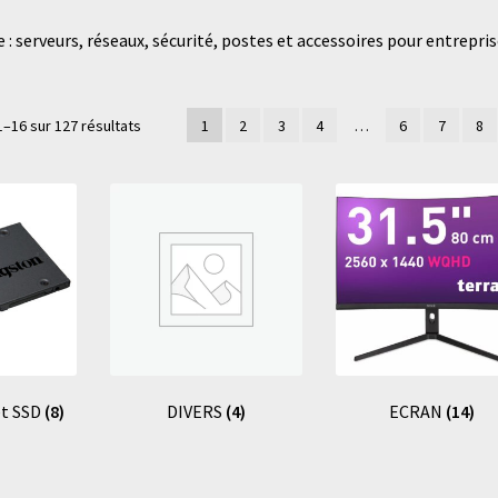
: serveurs, réseaux, sécurité, postes et accessoires pour entrepris
1–16 sur 127 résultats
1
2
3
4
…
6
7
8
et SSD
(8)
DIVERS
(4)
ECRAN
(14)