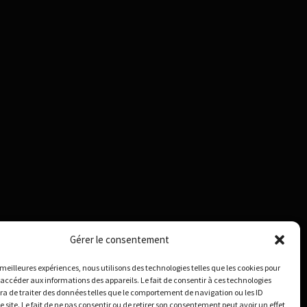
Gérer le consentement
s meilleures expériences, nous utilisons des technologies telles que les cookies pour
 accéder aux informations des appareils. Le fait de consentir à ces technologies
a de traiter des données telles que le comportement de navigation ou les ID
e site. Le fait de ne pas consentir ou de retirer son consentement peut avoir un effet