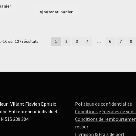
panier
Ajouter au panier
1–16 sur 127 résultats
1
2
3
4
…
6
7
8
eur : Villant Flavien Ephisio
Politique de confidentialité
ine Entrepreneur individuel
Conditions générales de vent
N 515 289 304
Conditions de remboursemen
retour
Livraison & Frais de port