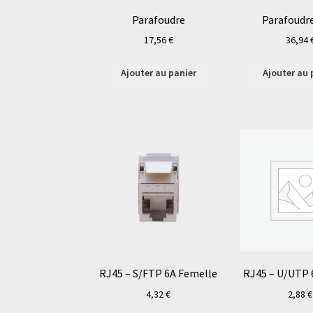
Parafoudre
Parafoudr
17,56
€
36,94
Ajouter au panier
Ajouter au 
RJ45 – S/FTP 6A Femelle
RJ45 – U/UTP 
4,32
€
2,88
€