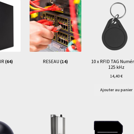
UR
(64)
RESEAU
(14)
10 x RFID TAG Numé
125 kHz
14,40
€
Ajouter au panier