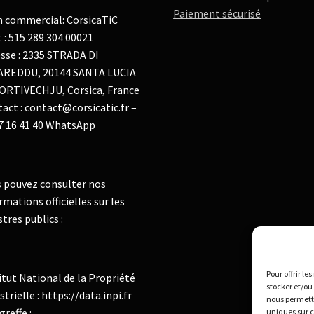
Paiement sécurisé
 commercial: CorsicaTiC
t : 515 289 304 00021
sse : 2335 STRADA DI
AREDDU, 20144 SANTA LUCIA
ORTIVECHJU, Corsica, France
act : contact@corsicatic.fr –
7 16 41 40 WhatsApp
 pouvez consulter nos
rmations officielles sur les
stres publics :
Pour offrir le
itut National de la Propriété
stocker et/ou
strielle : https://data.inpi.fr
nous permettr
greffe :
uniques sur c