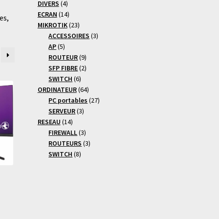
4
produits
DIVERS
4
produits
14
ECRAN
14
es,
produits
23
MIKROTIK
23
produits
3
ACCESSOIRES
3
5
produits
AP
5
produits
9
ROUTEUR
9
produits
2
SFP FIBRE
2
6
produits
SWITCH
6
produits
64
ORDINATEUR
64
produits
27
PC portables
27
3
produits
SERVEUR
3
14
produits
RESEAU
14
produits
3
FIREWALL
3
produits
3
ROUTEURS
3
8
produits
SWITCH
8
produits