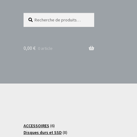
Recherche
Recherche
pour :
0,00
€
0 article
6
ACCESSOIRES
6
produits
8
Disques durs et SSD
8