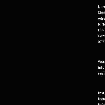
Nom
Sire
Adre
PIN
DI P
Cont
07 6
Vous
info
regi
Inst
Indu
Info