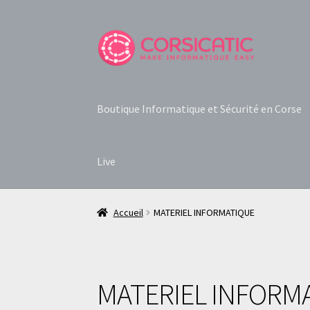
Aller
Aller
à
au
la
contenu
navigation
Boutique Informatique et Sécurité en Corse
Live
Accueil
MATERIEL INFORMATIQUE
MATERIEL INFORM