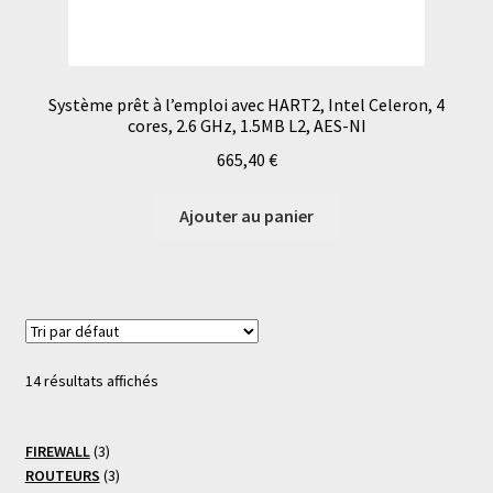
Système prêt à l’emploi avec HART2, Intel Celeron, 4
cores, 2.6 GHz, 1.5MB L2, AES-NI
665,40
€
Ajouter au panier
14 résultats affichés
3
FIREWALL
3
produits
3
ROUTEURS
3