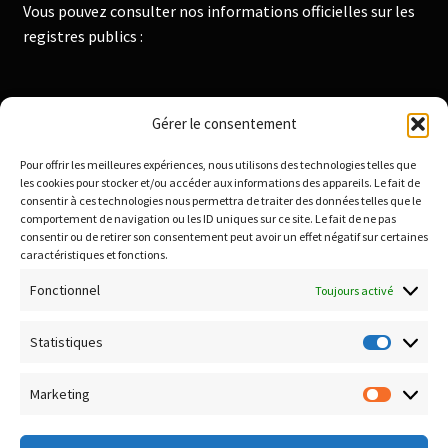
Vous pouvez consulter nos informations officielles sur les
registres publics :
Institut National de la Propriété Industrielle :
Gérer le consentement
https://data.inpi.fr
Pour offrir les meilleures expériences, nous utilisons des technologies telles que
Infogreffe : https://www.infogreffe.fr
les cookies pour stocker et/ou accéder aux informations des appareils. Le fait de
consentir à ces technologies nous permettra de traiter des données telles que le
comportement de navigation ou les ID uniques sur ce site. Le fait de ne pas
consentir ou de retirer son consentement peut avoir un effet négatif sur certaines
Politique de confidentialité
caractéristiques et fonctions.
Conditions générales de vente
Fonctionnel
Toujours activé
Conditions de remboursement et retour
Livraison & Frais de port
Statistiques
Statisti
Paiement sécurisé
Marketing
Marketi