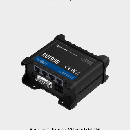
Routeur Teltonika 4G Industriel 956