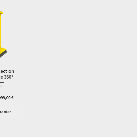
tection
ue 360º
!
Le
999,00
€
x
prix
ial
actuel
panier
t :
est :
0,00 €.
5999,00 €.