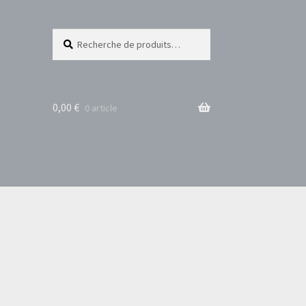
Recherche
Recherche
pour :
0,00
€
0 article