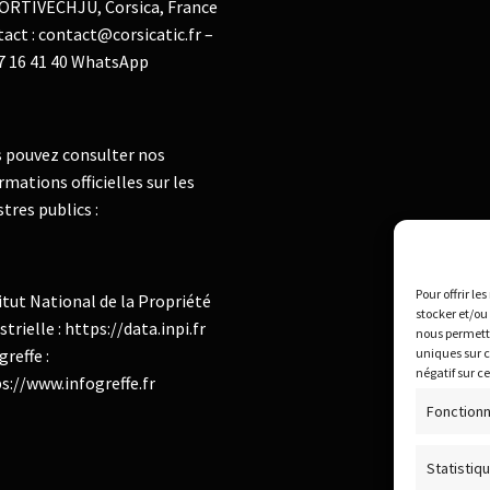
ORTIVECHJU, Corsica, France
act : contact@corsicatic.fr –
7 16 41 40 WhatsApp
 pouvez consulter nos
rmations officielles sur les
stres publics :
Pour offrir le
itut National de la Propriété
stocker et/ou
strielle : https://data.inpi.fr
nous permettr
greffe :
uniques sur c
négatif sur c
s://www.infogreffe.fr
Fonctionn
Statistiq