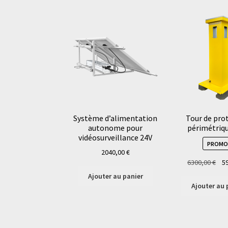
Système d’alimentation
Tour de pro
autonome pour
périmétriq
vidéosurveillance 24V
PROMO 
2040,00
€
Le
6300,00
€
5
pri
Ajouter au panier
init
Ajouter au 
étai
630