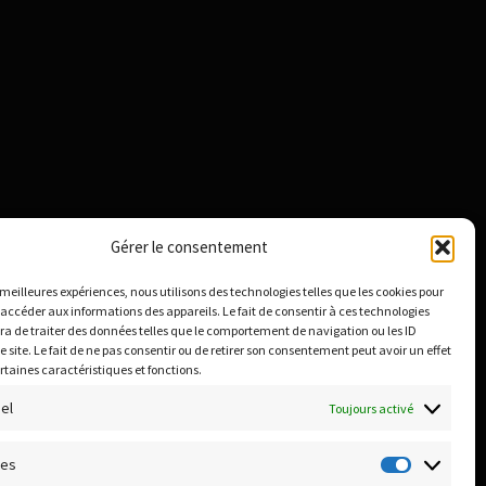
Gérer le consentement
s meilleures expériences, nous utilisons des technologies telles que les cookies pour
 accéder aux informations des appareils. Le fait de consentir à ces technologies
a de traiter des données telles que le comportement de navigation ou les ID
e site. Le fait de ne pas consentir ou de retirer son consentement peut avoir un effet
ertaines caractéristiques et fonctions.
el
Toujours activé
ues
Statistiq