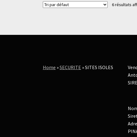
6 résultats af
Home
»
SECURITE
»
SITES ISOLES
Vend
Anto
SIRE
Nom
Sire
Adre
PIN