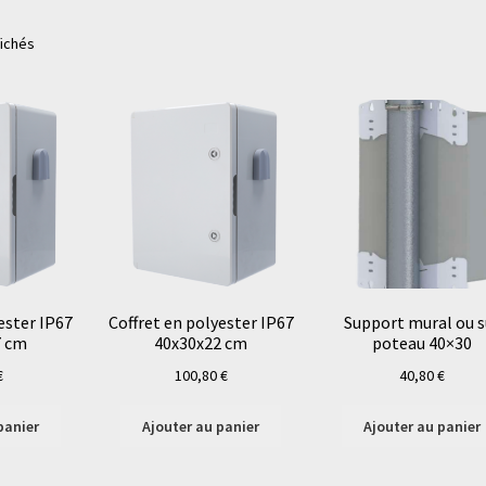
fichés
ester IP67
Coffret en polyester IP67
Support mural ou s
7 cm
40x30x22 cm
poteau 40×30
€
100,80
€
40,80
€
panier
Ajouter au panier
Ajouter au panier