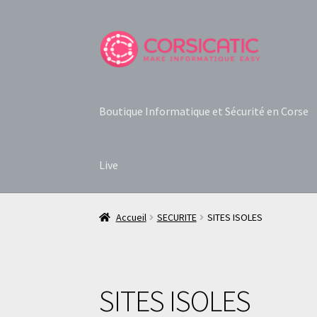
Aller
Aller
à
au
la
contenu
navigation
Boutique Informatique et Sécurité en Corse
Live
Accueil
SECURITE
SITES ISOLES
SITES ISOLES