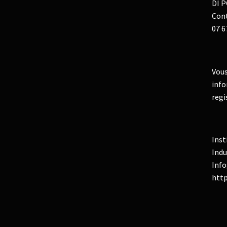
DI P
Cont
07 6
Vous
info
regi
Inst
Indu
Info
http