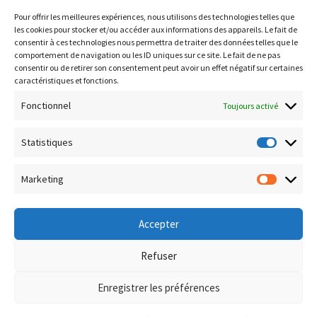
https://data.inpi.fr
Pour offrir les meilleures expériences, nous utilisons des technologies telles que
Infogreffe : https://www.infogreffe.fr
les cookies pour stocker et/ou accéder aux informations des appareils. Le fait de
consentir à ces technologies nous permettra de traiter des données telles que le
comportement de navigation ou les ID uniques sur ce site. Le fait de ne pas
consentir ou de retirer son consentement peut avoir un effet négatif sur certaines
Politique de confidentialité
caractéristiques et fonctions.
Conditions générales de vente
Fonctionnel
Toujours activé
Conditions de remboursement et retour
Livraison & Frais de port
Statistiques
Statisti
Paiement sécurisé
Marketing
Marketi
Accepter
© Boutique Corsica TiC 2026
Refuser
Politique de confidentialité
Built with WooCommerce
.
Enregistrer les préférences
0