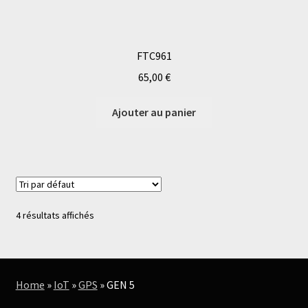
FTC961
65,00
€
Ajouter au panier
4 résultats affichés
Home
»
IoT
»
GPS
»
GEN 5