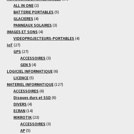
2
produits
ALL IN ONE
2
produits
5
BATTERIE PORTABLES
5
4
produits
GLACIERES
4
produits
3
PANNEAUX SOLAIRES
3
4
produits
IMAGES ET SONS
4
produits
4
VIDEOPROJECTEURS-PORTABLES
4
27
produits
IoT
27
produits
27
GPS
27
produits
3
ACCESSOIRES
3
4
produits
GEN 5
4
produits
6
LOGICIEL INFORMATIQUE
6
5
produits
LICENCE
5
produits
127
MATERIEL INFORMATIQUE
127
6
produits
ACCESSOIRES
6
produits
8
Disques durs et SSD
8
4
produits
DIVERS
4
produits
14
ECRAN
14
produits
23
MIKROTIK
23
produits
3
ACCESSOIRES
3
5
produits
AP
5