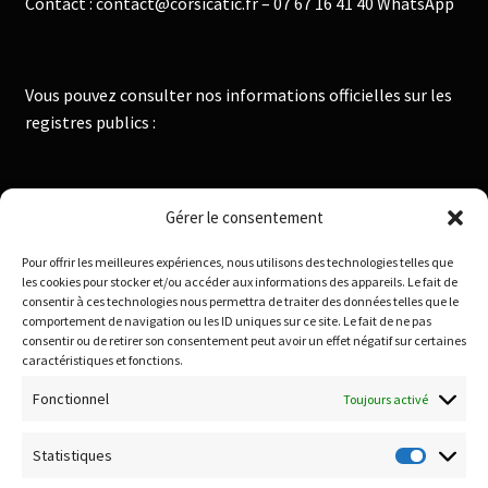
Contact : contact@corsicatic.fr – 07 67 16 41 40 WhatsApp
Vous pouvez consulter nos informations officielles sur les
registres publics :
Institut National de la Propriété Industrielle :
Gérer le consentement
https://data.inpi.fr
Pour offrir les meilleures expériences, nous utilisons des technologies telles que
Infogreffe : https://www.infogreffe.fr
les cookies pour stocker et/ou accéder aux informations des appareils. Le fait de
consentir à ces technologies nous permettra de traiter des données telles que le
comportement de navigation ou les ID uniques sur ce site. Le fait de ne pas
consentir ou de retirer son consentement peut avoir un effet négatif sur certaines
Politique de confidentialité
caractéristiques et fonctions.
Conditions générales de vente
Fonctionnel
Toujours activé
Conditions de remboursement et retour
Livraison & Frais de port
Statistiques
Statisti
Paiement sécurisé