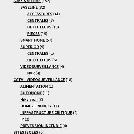
produits
152
AJAX SYSTEMS
152
82
produits
BASELINE
82
produits
41
ACCESSOIRES
41
7
produits
CENTRALES
7
produits
13
DETECTEURS
13
19
produits
PIECES
19
produits
57
SMART HOME
57
9
produits
SUPERIOR
9
produits
2
CENTRALES
2
produits
6
DETECTEURS
6
produits
4
VIDEOSURVEILLANCE
4
4
produits
NVR
4
produits
18
CCTV - VIDEOSURVEILLANCE
18
1
produits
ALIMENTATION
1
11
produit
AUTONOME
11
3
produits
Hikvision
3
produits
11
HOME - FRIENDLY
11
produits
4
INFRASTRUCTURE CRITIQUE
4
2
produits
IP
2
produits
4
PREVENSION INCENDIE
4
6
produits
SITES ISOLES
6