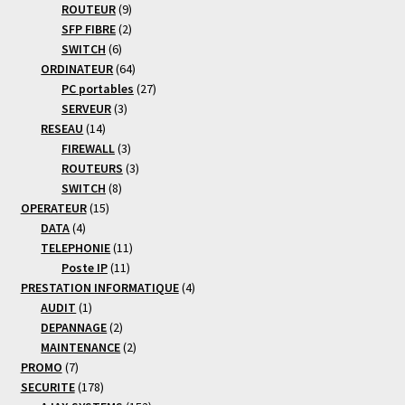
produits
9
ROUTEUR
9
produits
2
SFP FIBRE
2
6
produits
SWITCH
6
produits
64
ORDINATEUR
64
produits
27
PC portables
27
3
produits
SERVEUR
3
14
produits
RESEAU
14
produits
3
FIREWALL
3
produits
3
ROUTEURS
3
8
produits
SWITCH
8
15
produits
OPERATEUR
15
4
produits
DATA
4
produits
11
TELEPHONIE
11
11
produits
Poste IP
11
produits
4
PRESTATION INFORMATIQUE
4
1
produits
AUDIT
1
produit
2
DEPANNAGE
2
produits
2
MAINTENANCE
2
7
produits
PROMO
7
produits
178
SECURITE
178