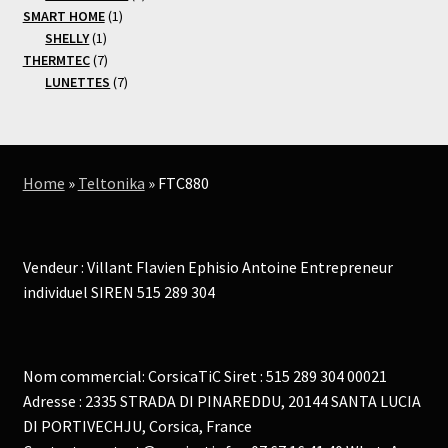
1
produits
SMART HOME
1
1
produit
SHELLY
1
produit
7
THERMTEC
7
produits
7
LUNETTES
7
produits
Home
»
Teltonika
»
FTC880
Vendeur : Villant Flavien Ephisio Antoine Entrepreneur
individuel SIREN 515 289 304
Nom commercial: CorsicaTiC Siret : 515 289 304 00021
Adresse : 2335 STRADA DI PINAREDDU, 20144 SANTA LUCIA
DI PORTIVECHJU, Corsica, France