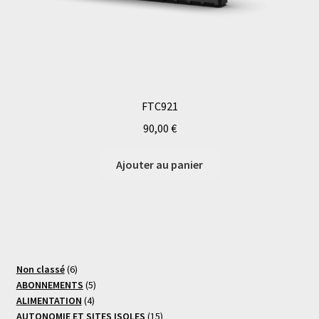
FTC921
90,00
€
Ajouter au panier
6
Non classé
6
produits
5
ABONNEMENTS
5
4
produits
ALIMENTATION
4
produits
15
AUTONOMIE ET SITES ISOLES
15