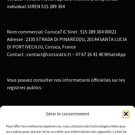
individuel SIREN 515 289 304
Nom commercial: CorsicaTiC Siret : 515 289 304 00021
Adresse : 2335 STRADA DI PINAREDDU, 20144 SANTA LUCIA
DI PORTIVECHJU, Corsica, France
Contact : contact@corsicatic.fr – 07 67 16 41 40 WhatsApp
Vous pouvez consulter nos informations officielles sur les
registres publics :
Institut National de la Propriété Industrielle :
Gérer le consentement
https://data.inpi.fr
Pour offrir les meilleures expériences, nous utilisons des technologies telles que
Infogreffe : https://www.infogreffe.fr
les cookies pour stocker et/ou accéder aux informations des appareils. Le fait de