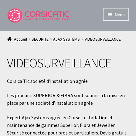
Aller
Aller
Menu
à
au
la
contenu
Boutique Informatique et Sécurité en Corse
navigation
Accueil
SECURITE
AJAX SYSTEMS
VIDEOSURVEILLANCE
Ouvrir
À propos de Corsica TiC
le
VIDEOSURVEILLANCE
menu
Mon compte
enfant
Panier
Corsica Tic société d’installation agrée
Live
Les produits SUPERIOR & FIBRA sont soumis a la mise en
place par une société d’installation agrée
Expert Ajax Systems agréé en Corse. Installation et
maintenance de gammes Superior, Fibra et Jeweller.
Sécurité connectée pour pros et particuliers. Devis gratuit.