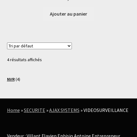
Ajouter au panier
4 résultats affichés
4
NVR
4
produits
Home
»
SECURITE
»
AJAX SYSTEMS
»
VIDEOSURVEILLANCE
Vendeur : Villant Flavien Ephisio Antoine Entrepreneur