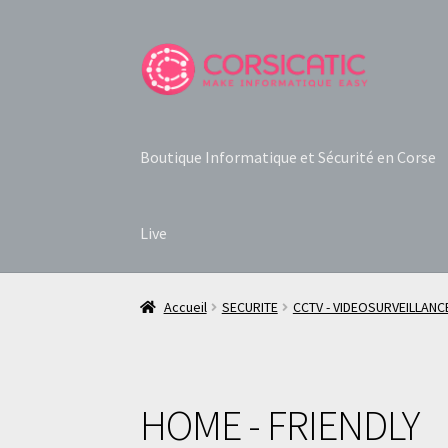
Aller
Aller
à
au
la
contenu
navigation
Boutique Informatique et Sécurité en Corse
Live
Accueil
SECURITE
CCTV - VIDEOSURVEILLANC
HOME - FRIENDLY