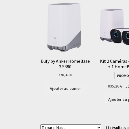
Eufy by Anker HomeBase
Kit 2 Caméras 
3 S380
+ 1 HomeB
278,40
€
PROMO 
Le
835,20
€
5
Ajouter au panier
pri
init
Ajouter au 
étai
835
11 résultats a