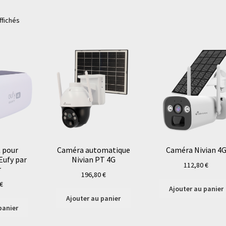
ffichés
 pour
Caméra automatique
Caméra Nivian 4
ufy par
Nivian PT 4G
112,80
€
r
196,80
€
€
Ajouter au panier
Ajouter au panier
panier