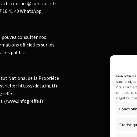
act : contact@corsicatic.fr –
7 16 41 40 WhatsApp
 pouvez consulter nos
rmations officielles sur les
stres publics :
Pour offrir le
itut National de la Propriété
stocker et/ou
strielle : https://data.inpi.fr
nous permettr
greffe :
uniques sur c
négatif sur c
s://www.infogreffe.fr
Fonctionn
Statistiq