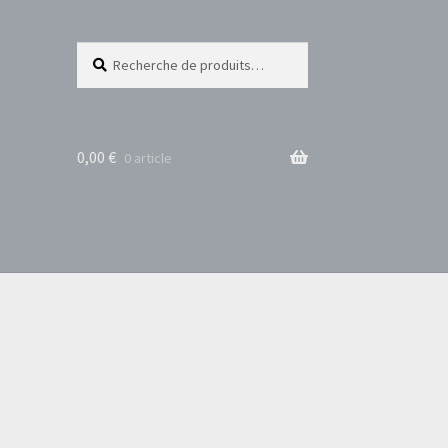
Recherche
Recherche
pour :
0,00
€
0 article