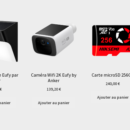
 Eufy par
Caméra Wifi 2K Eufy by
Carte microSD 256
r
Anker
240,00
€
€
139,20
€
Ajouter au panier
panier
Ajouter au panier