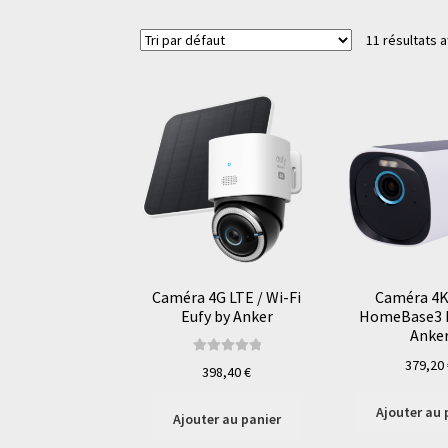
11 résultats a
Caméra 4G LTE / Wi-Fi
Caméra 4K
Eufy by Anker
HomeBase3 E
Anke
379,20
Note
5.00
sur
398,40
€
5
Ajouter au 
Ajouter au panier