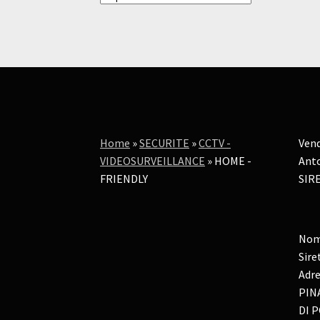
Home
»
SECURITE
»
CCTV -
Vend
VIDEOSURVEILLANCE
»
HOME -
Anto
FRIENDLY
SIRE
Nom
Sire
Adre
PIN
DI P