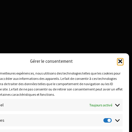
Gérer le consentement
s meilleures expériences, nous utilisons des technologies telles que les cookies pour
 accéder aux informations des appareils. Le fait de consentir à ces technologies
a de traiter des données telles que le comportement de navigation ou les ID
e site. Le fait de ne pas consentir ou de retirer son consentement peut avoir un effet
ertaines caractéristiques et fonctions.
el
Toujours activé
ues
Statistiq