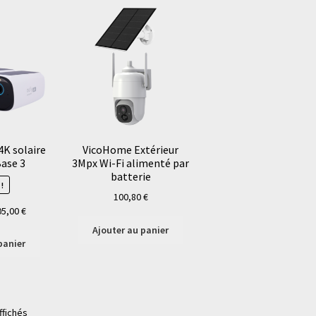
4K solaire
VicoHome Extérieur
ase 3
3Mpx Wi-Fi alimenté par
batterie
!
100,80
€
Le
05,00
€
x
prix
Ajouter au panier
ial
actuel
panier
t :
est :
,20 €.
505,00 €.
ffichés