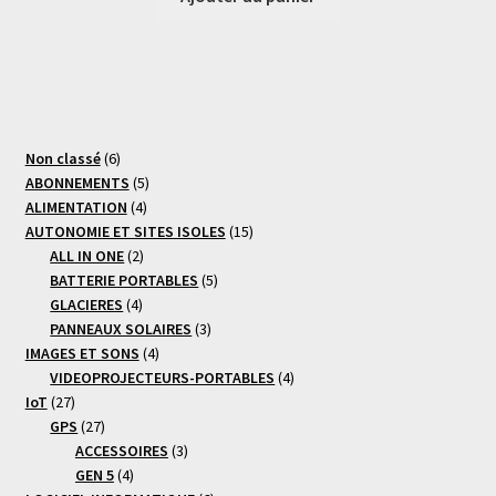
6
Non classé
6
produits
5
ABONNEMENTS
5
4
produits
ALIMENTATION
4
produits
15
AUTONOMIE ET SITES ISOLES
15
2
produits
ALL IN ONE
2
produits
5
BATTERIE PORTABLES
5
4
produits
GLACIERES
4
produits
3
PANNEAUX SOLAIRES
3
4
produits
IMAGES ET SONS
4
produits
4
VIDEOPROJECTEURS-PORTABLES
4
27
produits
IoT
27
produits
27
GPS
27
produits
3
ACCESSOIRES
3
4
produits
GEN 5
4