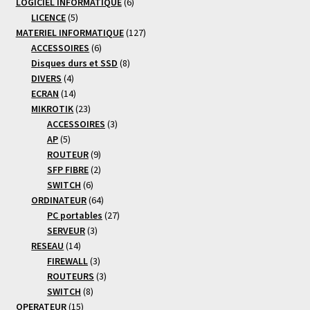
produits
6
LOGICIEL INFORMATIQUE
6
5
produits
LICENCE
5
produits
127
MATERIEL INFORMATIQUE
127
6
produits
ACCESSOIRES
6
produits
8
Disques durs et SSD
8
4
produits
DIVERS
4
produits
14
ECRAN
14
produits
23
MIKROTIK
23
produits
3
ACCESSOIRES
3
5
produits
AP
5
produits
9
ROUTEUR
9
produits
2
SFP FIBRE
2
6
produits
SWITCH
6
produits
64
ORDINATEUR
64
produits
27
PC portables
27
3
produits
SERVEUR
3
14
produits
RESEAU
14
produits
3
FIREWALL
3
produits
3
ROUTEURS
3
8
produits
SWITCH
8
15
produits
OPERATEUR
15