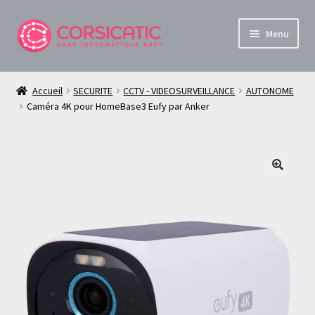
Aller
Aller
Menu
à
au
la
contenu
Boutique Informatique et Sécurité en Corse
navigation
Accueil
SECURITE
CCTV - VIDEOSURVEILLANCE
AUTONOME
Ouvrir
Caméra 4K pour HomeBase3 Eufy par Anker
À propos de Corsica TiC
le
menu
Mon compte
enfant
Panier
🔍
Live