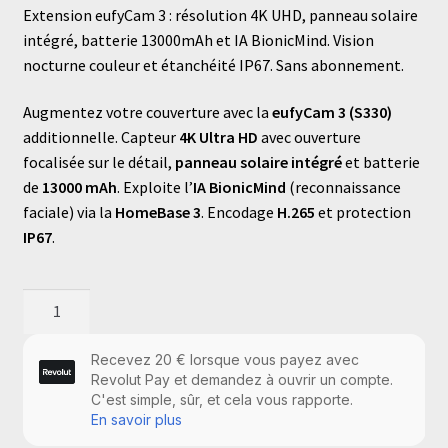
Extension eufyCam 3 : résolution 4K UHD, panneau solaire
intégré, batterie 13000mAh et IA BionicMind. Vision
nocturne couleur et étanchéité IP67. Sans abonnement.
Augmentez votre couverture avec la
eufyCam 3 (S330)
additionnelle. Capteur
4K Ultra HD
avec ouverture
focalisée sur le détail,
panneau solaire intégré
et batterie
de
13000 mAh
. Exploite l’
IA BionicMind
(reconnaissance
faciale) via la
HomeBase 3
. Encodage
H.265
et protection
IP67
.
quantité
de
Caméra
4K
pour
HomeBase3