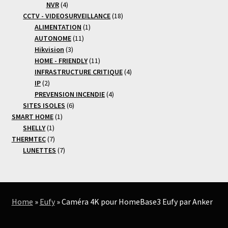
4
produits
NVR
4
produits
18
CCTV - VIDEOSURVEILLANCE
18
1
produits
ALIMENTATION
1
11
produit
AUTONOME
11
3
produits
Hikvision
3
produits
11
HOME - FRIENDLY
11
produits
4
INFRASTRUCTURE CRITIQUE
4
2
produits
IP
2
produits
4
PREVENSION INCENDIE
4
6
produits
SITES ISOLES
6
1
produits
SMART HOME
1
1
produit
SHELLY
1
produit
7
THERMTEC
7
produits
7
LUNETTES
7
produits
Home
»
Eufy
»
Caméra 4K pour HomeBase3 Eufy par Anker