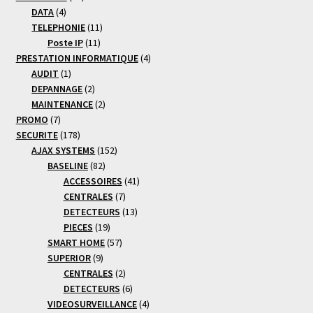
4
produits
DATA
4
produits
11
TELEPHONIE
11
11
produits
Poste IP
11
produits
4
PRESTATION INFORMATIQUE
4
1
produits
AUDIT
1
produit
2
DEPANNAGE
2
produits
2
MAINTENANCE
2
7
produits
PROMO
7
produits
178
SECURITE
178
produits
152
AJAX SYSTEMS
152
82
produits
BASELINE
82
produits
41
ACCESSOIRES
41
7
produits
CENTRALES
7
produits
13
DETECTEURS
13
19
produits
PIECES
19
produits
57
SMART HOME
57
9
produits
SUPERIOR
9
produits
2
CENTRALES
2
produits
6
DETECTEURS
6
produits
4
VIDEOSURVEILLANCE
4