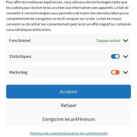
Pour offrir les meilleures expériences, nous utilisons des technologies telles que
Infogreffe : https://www.infogreffe.fr
les cookies pour stocker et/ou accéder aux informations des appareils. Le fait de
consentir à ces technologies nous permettra de traiter des données telles que le
comportement de navigation ou les ID uniques sur ce site. Le fait de ne pas
consentir ou de retirer son consentement peut avoir un effet négatif sur certaines
Politique de confidentialité
caractéristiques et fonctions.
Conditions générales de vente
Fonctionnel
Toujours activé
Conditions de remboursement et retour
Livraison & Frais de port
Statistiques
Statisti
Paiement sécurisé
Marketing
Marketi
Accepter
© Boutique Corsica TiC 2026
Refuser
Politique de confidentialité
Built with WooCommerce
.
Enregistrer les préférences
0
Politique de cookies
Déclaration de confidentialité
Recherche
Recherche