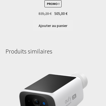
PROMO !
Le
Le
835,20
€
505,00
€
prix
prix
initial
actuel
Ajouter au panier
était :
est :
835,20 €.
505,00 €.
Produits similaires