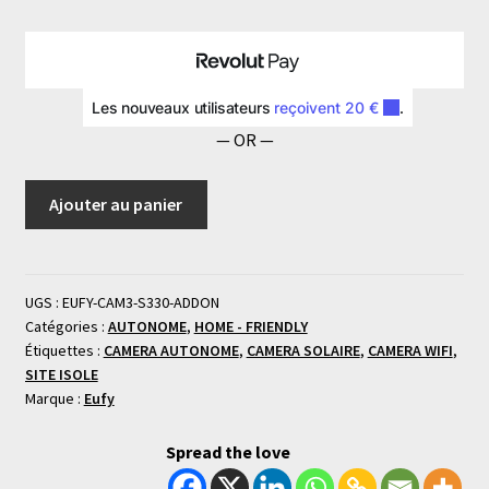
Eufy
par
Anker
— OR —
Ajouter au panier
UGS :
EUFY-CAM3-S330-ADDON
Catégories :
AUTONOME
,
HOME - FRIENDLY
Étiquettes :
CAMERA AUTONOME
,
CAMERA SOLAIRE
,
CAMERA WIFI
,
SITE ISOLE
Marque :
Eufy
Spread the love