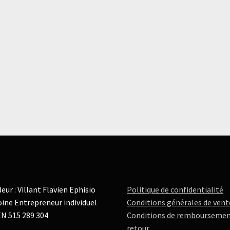
eur : Villant Flavien Ephisio
Politique de confidentialité
ine Entrepreneur individuel
Conditions générales de vent
N 515 289 304
Conditions de remboursemen
retour