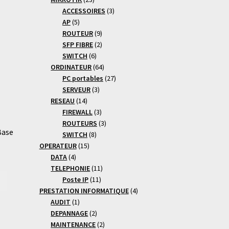
produits
3
ACCESSOIRES
3
5
produits
AP
5
produits
9
ROUTEUR
9
produits
2
SFP FIBRE
2
6
produits
SWITCH
6
produits
64
ORDINATEUR
64
produits
27
PC portables
27
3
produits
SERVEUR
3
14
produits
RESEAU
14
produits
3
FIREWALL
3
produits
3
ROUTEURS
3
Base
8
produits
SWITCH
8
15
produits
OPERATEUR
15
4
produits
DATA
4
produits
11
TELEPHONIE
11
11
produits
Poste IP
11
produits
4
PRESTATION INFORMATIQUE
4
1
produits
AUDIT
1
produit
2
DEPANNAGE
2
produits
2
MAINTENANCE
2