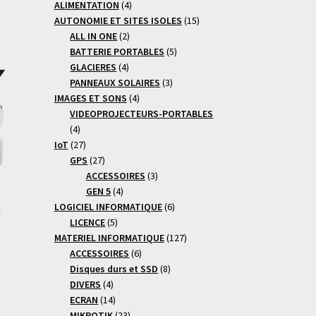
4
produits
ALIMENTATION
4
produits
15
AUTONOMIE ET SITES ISOLES
15
2
produits
ALL IN ONE
2
produits
5
BATTERIE PORTABLES
5
4
produits
GLACIERES
4
produits
3
PANNEAUX SOLAIRES
3
4
produits
IMAGES ET SONS
4
produits
VIDEOPROJECTEURS-PORTABLES
4
4
produits
27
IoT
27
produits
27
GPS
27
produits
3
ACCESSOIRES
3
4
produits
GEN 5
4
produits
6
LOGICIEL INFORMATIQUE
6
G
5
produits
LICENCE
5
produits
127
MATERIEL INFORMATIQUE
127
6
produits
ACCESSOIRES
6
produits
8
Disques durs et SSD
8
4
produits
DIVERS
4
produits
14
ECRAN
14
produits
23
MIKROTIK
23