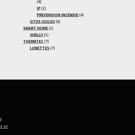
4
4
produits
2
IP
2
produits
4
PREVENSION INCENDIE
4
6
produits
SITES ISOLES
6
1
produits
SMART HOME
1
1
produit
SHELLY
1
produit
7
THERMTEC
7
produits
7
LUNETTES
7
produits
e
t et