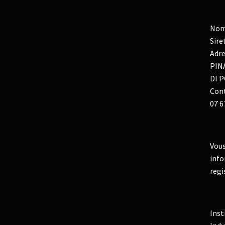
Nom
Sire
Adre
PIN
DI P
Cont
07 6
Vous
info
regi
Inst