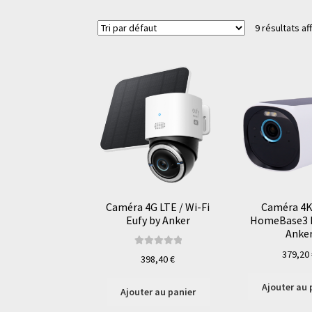
9 résultats af
Caméra 4G LTE / Wi-Fi
Caméra 4K
Eufy by Anker
HomeBase3 E
Anke
379,20
Note
5.00
sur
398,40
€
5
Ajouter au 
Ajouter au panier