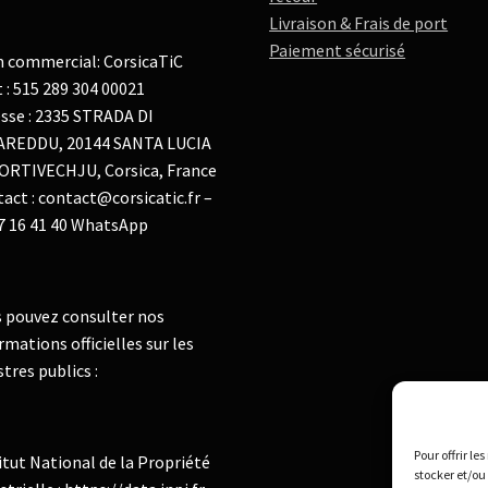
Livraison & Frais de port
Paiement sécurisé
 commercial: CorsicaTiC
t : 515 289 304 00021
sse : 2335 STRADA DI
AREDDU, 20144 SANTA LUCIA
ORTIVECHJU, Corsica, France
act : contact@corsicatic.fr –
7 16 41 40 WhatsApp
 pouvez consulter nos
rmations officielles sur les
stres publics :
Pour offrir le
itut National de la Propriété
stocker et/ou