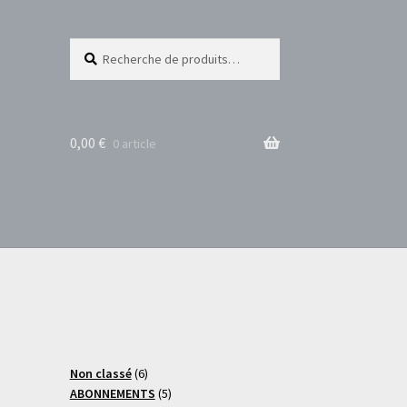
Recherche
Recherche
pour :
0,00
€
0 article
6
Non classé
6
produits
5
ABONNEMENTS
5