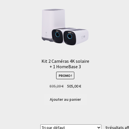
Kit 2 Caméras 4K solaire
+ 1 HomeBase 3
PROMO !
Le
Le
835,20
€
505,00
€
prix
prix
initial
actuel
Ajouter au panier
était :
est :
835,20 €.
505,00 €.
9 résultats af