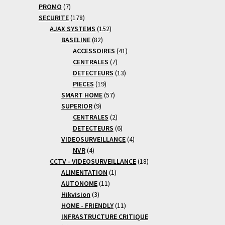
7
produits
PROMO
7
produits
178
SECURITE
178
produits
152
AJAX SYSTEMS
152
82
produits
BASELINE
82
produits
41
ACCESSOIRES
41
7
produits
CENTRALES
7
produits
13
DETECTEURS
13
19
produits
PIECES
19
produits
57
SMART HOME
57
9
produits
SUPERIOR
9
produits
2
CENTRALES
2
produits
6
DETECTEURS
6
produits
4
VIDEOSURVEILLANCE
4
4
produits
NVR
4
produits
18
CCTV - VIDEOSURVEILLANCE
18
1
produits
ALIMENTATION
1
11
produit
AUTONOME
11
3
produits
Hikvision
3
produits
11
HOME - FRIENDLY
11
produits
INFRASTRUCTURE CRITIQUE