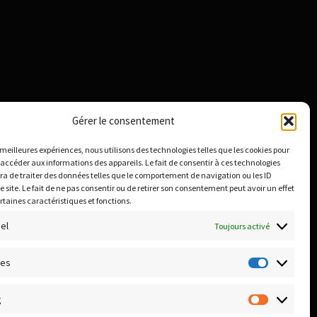
Gérer le consentement
s meilleures expériences, nous utilisons des technologies telles que les cookies pour
 accéder aux informations des appareils. Le fait de consentir à ces technologies
a de traiter des données telles que le comportement de navigation ou les ID
e site. Le fait de ne pas consentir ou de retirer son consentement peut avoir un effet
ertaines caractéristiques et fonctions.
el
Toujours activé
ues
Statistiq
g
Marketin