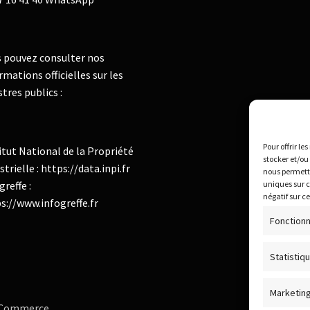
 pouvez consulter nos
rmations officielles sur les
stres publics :
Pour offrir le
itut National de la Propriété
stocker et/ou
strielle : https://data.inpi.fr
nous permettr
greffe :
uniques sur c
négatif sur c
s://www.infogreffe.fr
Fonctionn
Statistiq
Marketin
oCommerce
.