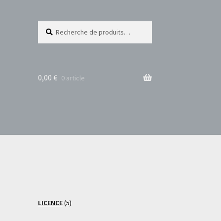
Recherche
Recherche
pour :
0,00
€
0 article
5
LICENCE
5
produits