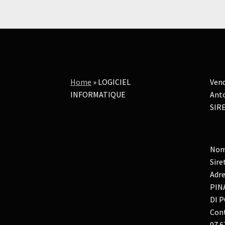
Home
»
LOGICIEL
Vend
INFORMATIQUE
Anto
SIRE
Nom
Sire
Adre
PIN
DI P
Cont
07 6