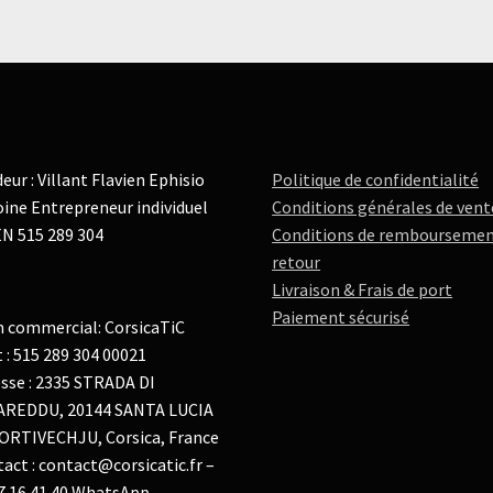
eur : Villant Flavien Ephisio
Politique de confidentialité
ine Entrepreneur individuel
Conditions générales de vent
N 515 289 304
Conditions de remboursemen
retour
Livraison & Frais de port
Paiement sécurisé
 commercial: CorsicaTiC
t : 515 289 304 00021
sse : 2335 STRADA DI
AREDDU, 20144 SANTA LUCIA
ORTIVECHJU, Corsica, France
act : contact@corsicatic.fr –
7 16 41 40 WhatsApp