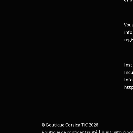
Vous
info
regi
Inst
Indu
Info
http
© Boutique Corsica TiC 2026
Politique de confidentialité
Built with Wo