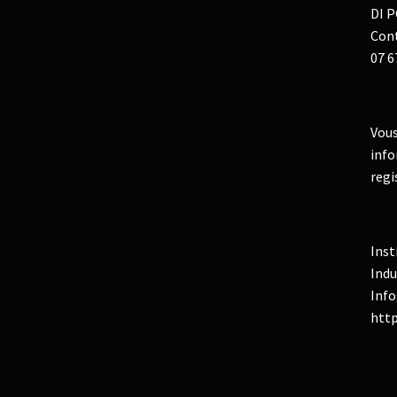
DI P
Cont
07 6
Vous
info
regi
Inst
Indu
Info
http