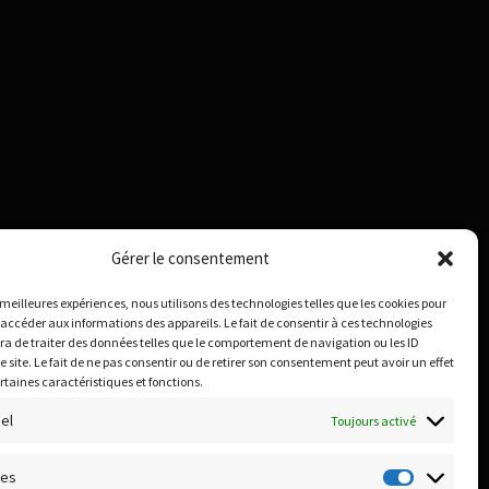
Gérer le consentement
s meilleures expériences, nous utilisons des technologies telles que les cookies pour
 accéder aux informations des appareils. Le fait de consentir à ces technologies
a de traiter des données telles que le comportement de navigation ou les ID
e site. Le fait de ne pas consentir ou de retirer son consentement peut avoir un effet
ertaines caractéristiques et fonctions.
el
Toujours activé
ues