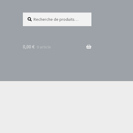
Recherche
Recherche
pour :
0,00
€
0 article