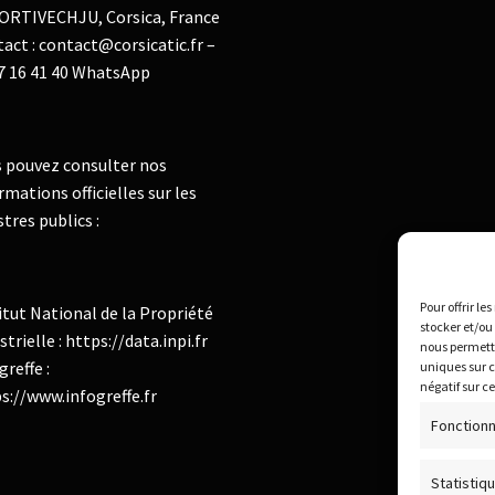
ORTIVECHJU, Corsica, France
act : contact@corsicatic.fr –
7 16 41 40 WhatsApp
 pouvez consulter nos
rmations officielles sur les
stres publics :
Pour offrir le
itut National de la Propriété
stocker et/ou
strielle : https://data.inpi.fr
nous permettr
greffe :
uniques sur c
négatif sur c
s://www.infogreffe.fr
Fonctionn
Statistiq