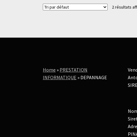
2 résultats af
Home
»
PRESTATION
Vend
INFORMATIQUE
»
DEPANNAGE
Anto
SIRE
Nom
Sire
Adre
PIN