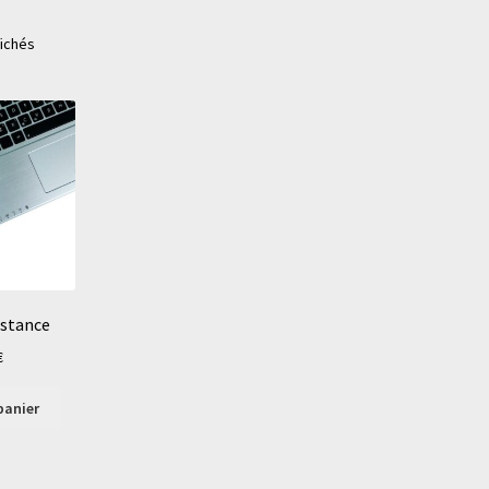
fichés
istance
€
panier