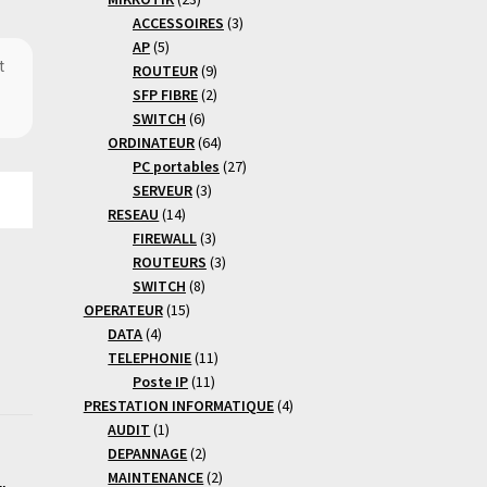
produits
3
ACCESSOIRES
3
5
produits
AP
5
produits
9
ROUTEUR
9
produits
2
SFP FIBRE
2
6
produits
SWITCH
6
produits
64
ORDINATEUR
64
produits
27
PC portables
27
3
produits
SERVEUR
3
14
produits
RESEAU
14
produits
3
FIREWALL
3
produits
3
ROUTEURS
3
8
produits
SWITCH
8
15
produits
OPERATEUR
15
4
produits
DATA
4
produits
11
TELEPHONIE
11
11
produits
Poste IP
11
produits
4
PRESTATION INFORMATIQUE
4
1
produits
AUDIT
1
produit
2
DEPANNAGE
2
produits
2
MAINTENANCE
2