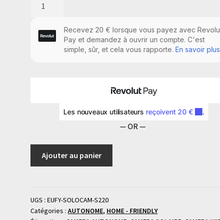
quantité
de
Caméra
Wifi
2K
Eufy
by
Anker
— OR —
Ajouter au panier
UGS :
EUFY-SOLOCAM-S220
Catégories :
AUTONOME
,
HOME - FRIENDLY