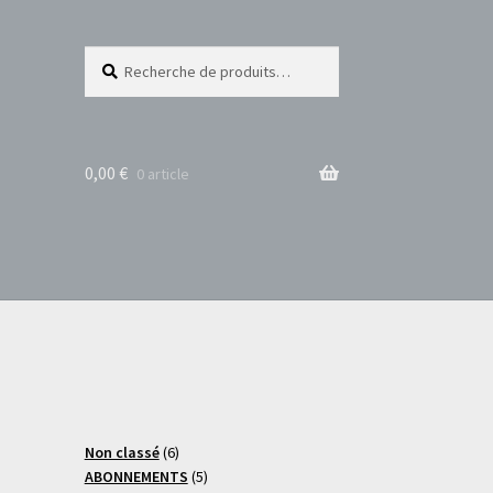
Recherche
Recherche
pour :
0,00
€
0 article
6
Non classé
6
produits
5
ABONNEMENTS
5