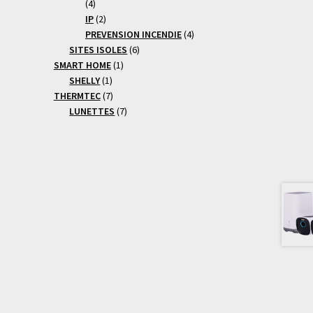
4
4
produits
2
IP
2
produits
4
PREVENSION INCENDIE
4
6
produits
SITES ISOLES
6
1
produits
SMART HOME
1
1
produit
SHELLY
1
produit
7
THERMTEC
7
produits
7
LUNETTES
7
produits