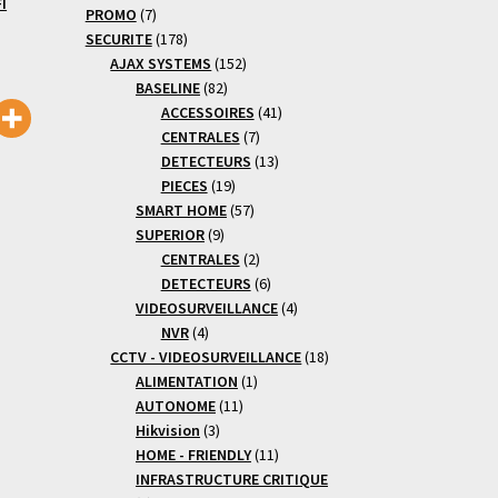
I
7
produits
PROMO
7
produits
178
SECURITE
178
produits
152
AJAX SYSTEMS
152
82
produits
BASELINE
82
produits
41
ACCESSOIRES
41
7
produits
CENTRALES
7
produits
13
DETECTEURS
13
19
produits
PIECES
19
produits
57
SMART HOME
57
9
produits
SUPERIOR
9
produits
2
CENTRALES
2
produits
6
DETECTEURS
6
produits
4
VIDEOSURVEILLANCE
4
4
produits
NVR
4
produits
18
CCTV - VIDEOSURVEILLANCE
18
1
produits
ALIMENTATION
1
11
produit
AUTONOME
11
3
produits
Hikvision
3
produits
11
HOME - FRIENDLY
11
produits
INFRASTRUCTURE CRITIQUE