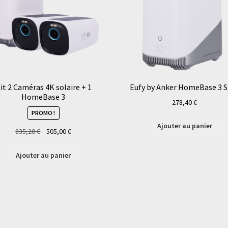
it 2 Caméras 4K solaire + 1
Eufy by Anker HomeBase 3 
HomeBase 3
278,40
€
PROMO !
Ajouter au panier
Le
Le
835,20
€
505,00
€
prix
prix
initial
actuel
Ajouter au panier
était :
est :
835,20 €.
505,00 €.