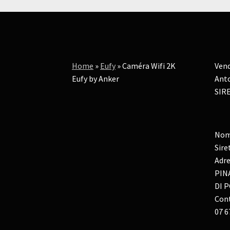
Home
»
Eufy
»
Caméra Wifi 2K
Vend
Eufy by Anker
Anto
SIRE
Nom
Sire
Adre
PIN
DI P
Cont
07 6