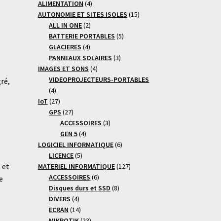
4
produits
ALIMENTATION
4
produits
15
AUTONOMIE ET SITES ISOLES
15
2
produits
ALL IN ONE
2
produits
5
BATTERIE PORTABLES
5
4
produits
GLACIERES
4
produits
3
PANNEAUX SOLAIRES
3
4
produits
IMAGES ET SONS
4
produits
VIDEOPROJECTEURS-PORTABLES
ré,
4
4
produits
27
IoT
27
produits
27
GPS
27
produits
3
ACCESSOIRES
3
4
produits
GEN 5
4
produits
6
LOGICIEL INFORMATIQUE
6
5
produits
LICENCE
5
 et
produits
127
MATERIEL INFORMATIQUE
127
6
produits
ACCESSOIRES
6
e
produits
8
Disques durs et SSD
8
4
produits
DIVERS
4
produits
14
ECRAN
14
produits
23
MIKROTIK
23