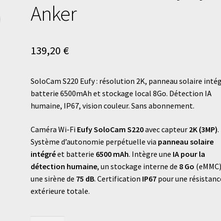
Anker
139,20
€
SoloCam S220 Eufy : résolution 2K, panneau solaire intég
batterie 6500mAh et stockage local 8Go. Détection IA
humaine, IP67, vision couleur. Sans abonnement.
Caméra Wi-Fi
Eufy SoloCam S220
avec capteur
2K (3MP)
.
Système d’autonomie perpétuelle via
panneau solaire
intégré
et batterie
6500 mAh
. Intègre une
IA pour la
détection humaine
, un stockage interne de
8 Go
(eMMC)
une sirène de
75 dB
. Certification
IP67
pour une résistanc
extérieure totale.