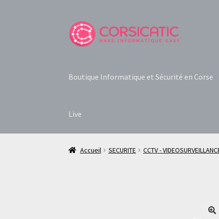
Aller
Aller
à
au
la
contenu
navigation
Boutique Informatique et Sécurité en Corse
Live
Accueil
SECURITE
CCTV - VIDEOSURVEILLANC