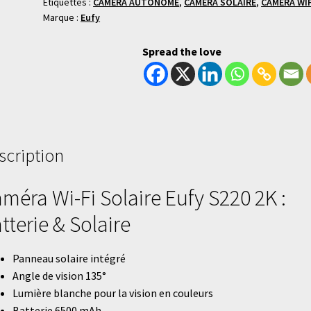
Étiquettes :
CAMERA AUTONOME
,
CAMERA SOLAIRE
,
CAMERA WIF
Marque :
Eufy
Spread the love
scription
méra Wi-Fi Solaire Eufy S220 2K :
tterie & Solaire
Panneau solaire intégré
Angle de vision 135°
Lumière blanche pour la vision en couleurs
Batterie 6500 mAh