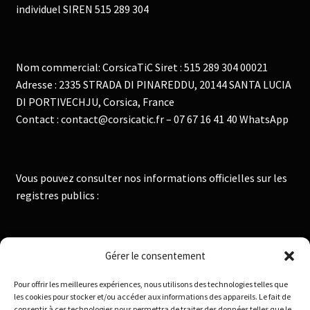
individuel SIREN 515 289 304
Nom commercial: CorsicaTiC Siret : 515 289 304 00021
Adresse : 2335 STRADA DI PINAREDDU, 20144 SANTA LUCIA
DI PORTIVECHJU, Corsica, France
Contact : contact@corsicatic.fr – 07 67 16 41 40 WhatsApp
Vous pouvez consulter nos informations officielles sur les
registres publics :
Institut National de la Propriété Industrielle :
Gérer le consentement
https://data.inpi.fr
Pour offrir les meilleures expériences, nous utilisons des technologies telles que
Infogreffe : https://www.infogreffe.fr
les cookies pour stocker et/ou accéder aux informations des appareils. Le fait de
consentir à ces technologies nous permettra de traiter des données telles que le