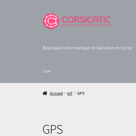
Aller
Aller
à
au
la
contenu
navigation
Boutique Informatique et Sécurité en Corse
Live
Accueil
IoT
GPS
GPS