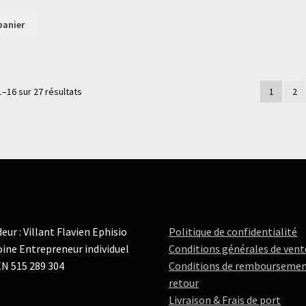
panier
1–16 sur 27 résultats
1
2
eur : Villant Flavien Ephisio
Politique de confidentialité
ine Entrepreneur individuel
Conditions générales de vent
N 515 289 304
Conditions de remboursemen
retour
Livraison & Frais de port