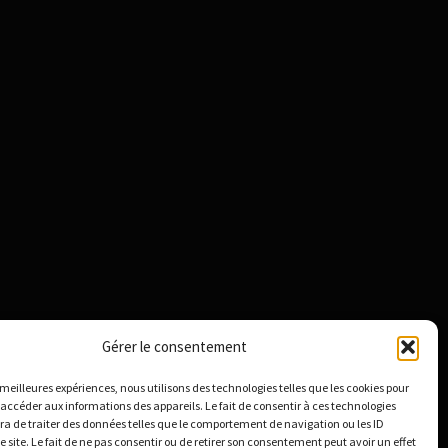
Gérer le consentement
s meilleures expériences, nous utilisons des technologies telles que les cookies pour
 accéder aux informations des appareils. Le fait de consentir à ces technologies
a de traiter des données telles que le comportement de navigation ou les ID
e site. Le fait de ne pas consentir ou de retirer son consentement peut avoir un effet