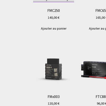
FMC250
FMC65
140,00
€
165,00
Ajouter au panier
Ajouter au 
FMx003
FTC88
120,00
€
96,00