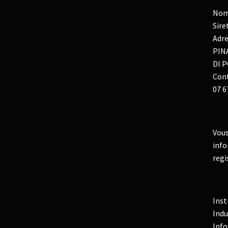
Nom
Sire
Adre
PIN
DI P
Cont
07 6
Vous
info
regi
Inst
Indu
Info