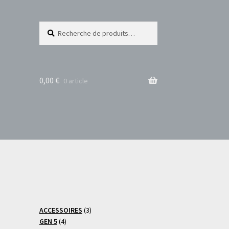
Recherche
Recherche
pour :
0,00
€
0 article
3
ACCESSOIRES
3
4
produits
GEN 5
4