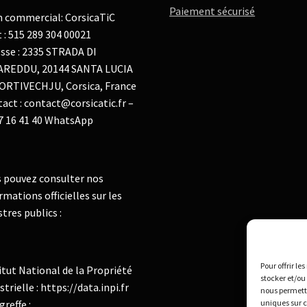
Paiement sécurisé
 commercial: CorsicaTiC
t : 515 289 304 00021
sse : 2335 STRADA DI
AREDDU, 20144 SANTA LUCIA
ORTIVECHJU, Corsica, France
act : contact@corsicatic.fr –
7 16 41 40 WhatsApp
 pouvez consulter nos
rmations officielles sur les
stres publics :
Pour offrir le
itut National de la Propriété
stocker et/ou
strielle : https://data.inpi.fr
nous permettr
greffe :
uniques sur c