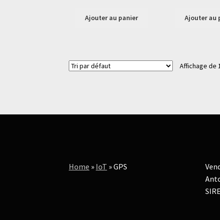
Ajouter au panier
Ajouter au 
Affichage de 
Home
»
IoT
»
GPS
Vend
Anto
SIRE