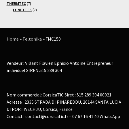
produit
7
THERMTEC
7
produits
7
LUNETTES
7
produits
Home
»
Teltonika
»
FMC150
Vendeur : Villant Flavien Ephisio Antoine Entrepreneur
individuel SIREN 515 289 304
Nom commercial: CorsicaTiC Siret : 515 289 304 00021
Adresse : 2335 STRADA DI PINAREDDU, 20144 SANTA LUCIA
DI PORTIVECHJU, Corsica, France
Contact : contact@corsicatic.fr – 07 67 16 41 40 WhatsApp