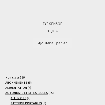
EYE SENSOR
31,00
€
Ajouter au panier
6
Non classé
6
produits
5
ABONNEMENTS
5
4
produits
ALIMENTATION
4
produits
15
AUTONOMIE ET SITES ISOLES
15
2
produits
ALL IN ONE
2
produits
5
BATTERIE PORTABLES
5