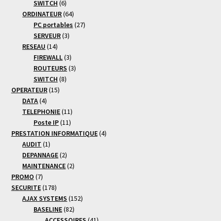
6
produits
SWITCH
6
produits
64
ORDINATEUR
64
produits
27
PC portables
27
3
produits
SERVEUR
3
14
produits
RESEAU
14
produits
3
FIREWALL
3
produits
3
ROUTEURS
3
8
produits
SWITCH
8
15
produits
OPERATEUR
15
4
produits
DATA
4
produits
11
TELEPHONIE
11
11
produits
Poste IP
11
produits
4
PRESTATION INFORMATIQUE
4
1
produits
AUDIT
1
produit
2
DEPANNAGE
2
produits
2
MAINTENANCE
2
7
produits
PROMO
7
produits
178
SECURITE
178
produits
152
AJAX SYSTEMS
152
82
produits
BASELINE
82
produits
41
ACCESSOIRES
41