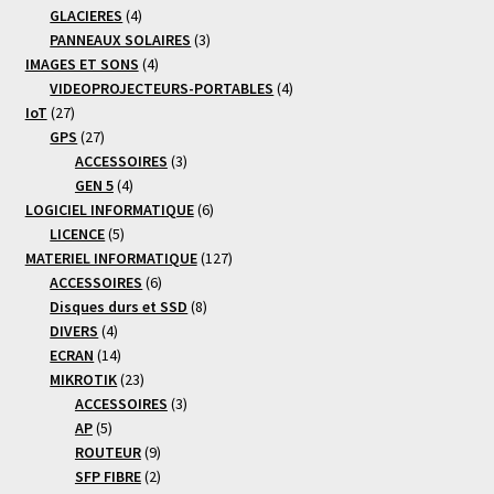
4
produits
GLACIERES
4
produits
3
PANNEAUX SOLAIRES
3
4
produits
IMAGES ET SONS
4
produits
4
VIDEOPROJECTEURS-PORTABLES
4
27
produits
IoT
27
produits
27
GPS
27
produits
3
ACCESSOIRES
3
4
produits
GEN 5
4
produits
6
LOGICIEL INFORMATIQUE
6
5
produits
LICENCE
5
produits
127
MATERIEL INFORMATIQUE
127
6
produits
ACCESSOIRES
6
produits
8
Disques durs et SSD
8
4
produits
DIVERS
4
produits
14
ECRAN
14
produits
23
MIKROTIK
23
produits
3
ACCESSOIRES
3
5
produits
AP
5
produits
9
ROUTEUR
9
produits
2
SFP FIBRE
2