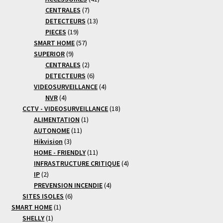
7
produits
CENTRALES
7
produits
13
DETECTEURS
13
19
produits
PIECES
19
produits
57
SMART HOME
57
9
produits
SUPERIOR
9
produits
2
CENTRALES
2
produits
6
DETECTEURS
6
produits
4
VIDEOSURVEILLANCE
4
4
produits
NVR
4
produits
18
CCTV - VIDEOSURVEILLANCE
18
1
produits
ALIMENTATION
1
11
produit
AUTONOME
11
3
produits
Hikvision
3
produits
11
HOME - FRIENDLY
11
produits
4
INFRASTRUCTURE CRITIQUE
4
2
produits
IP
2
produits
4
PREVENSION INCENDIE
4
6
produits
SITES ISOLES
6
1
produits
SMART HOME
1
1
produit
SHELLY
1