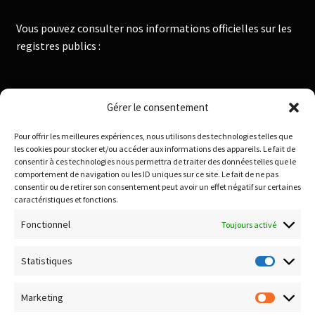
Vous pouvez consulter nos informations officielles sur les
registres publics :
Institut National de la Propriété Industrielle :
Gérer le consentement
https://data.inpi.fr
Pour offrir les meilleures expériences, nous utilisons des technologies telles que
Infogreffe : https://www.infogreffe.fr
les cookies pour stocker et/ou accéder aux informations des appareils. Le fait de
consentir à ces technologies nous permettra de traiter des données telles que le
comportement de navigation ou les ID uniques sur ce site. Le fait de ne pas
consentir ou de retirer son consentement peut avoir un effet négatif sur certaines
Politique de confidentialité
caractéristiques et fonctions.
Conditions générales de vente
Fonctionnel
Toujours activé
Conditions de remboursement et retour
Livraison & Frais de port
Statistiques
Statisti
Paiement sécurisé
Marketing
Marketi