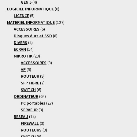
4
produits
GEN 5
4
produits
6
LOGICIEL INFORMATIQUE
6
5
produits
LICENCE
5
produits
127
MATERIEL INFORMATIQUE
127
6
produits
ACCESSOIRES
6
produits
8
Disques durs et SSD
8
4
produits
DIVERS
4
produits
14
ECRAN
14
produits
23
MIKROTIK
23
produits
3
ACCESSOIRES
3
5
produits
AP
5
produits
9
ROUTEUR
9
produits
2
SFP FIBRE
2
6
produits
SWITCH
6
produits
64
ORDINATEUR
64
produits
27
PC portables
27
3
produits
SERVEUR
3
14
produits
RESEAU
14
produits
3
FIREWALL
3
produits
3
ROUTEURS
3
8
produits
SWITCH
8