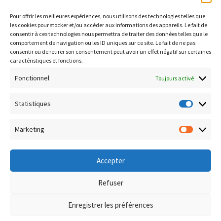
https://data.inpi.fr
Pour offrir les meilleures expériences, nous utilisons des technologies telles que
Infogreffe : https://www.infogreffe.fr
les cookies pour stocker et/ou accéder aux informations des appareils. Le fait de
consentir à ces technologies nous permettra de traiter des données telles que le
comportement de navigation ou les ID uniques sur ce site. Le fait de ne pas
consentir ou de retirer son consentement peut avoir un effet négatif sur certaines
Politique de confidentialité
caractéristiques et fonctions.
Conditions générales de vente
Fonctionnel
Toujours activé
Conditions de remboursement et retour
Livraison & Frais de port
Statistiques
Statisti
Paiement sécurisé
Marketing
Marketi
Accepter
© Boutique Corsica TiC 2026
Refuser
Politique de confidentialité
Built with WooCommerce
.
Enregistrer les préférences
0