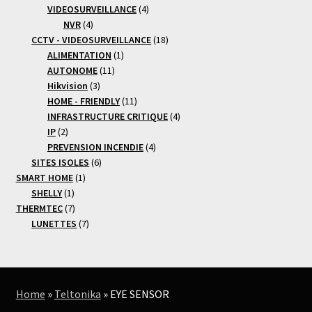
produits
4
VIDEOSURVEILLANCE
4
4
produits
NVR
4
produits
18
CCTV - VIDEOSURVEILLANCE
18
1
produits
ALIMENTATION
1
11
produit
AUTONOME
11
3
produits
Hikvision
3
produits
11
HOME - FRIENDLY
11
produits
4
INFRASTRUCTURE CRITIQUE
4
2
produits
IP
2
produits
4
PREVENSION INCENDIE
4
6
produits
SITES ISOLES
6
1
produits
SMART HOME
1
1
produit
SHELLY
1
produit
7
THERMTEC
7
produits
7
LUNETTES
7
produits
Home
»
Teltonika
»
EYE SENSOR