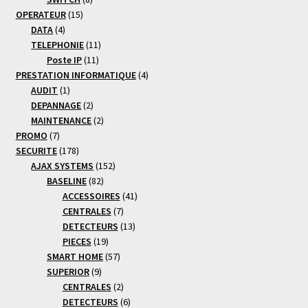
15
produits
OPERATEUR
15
4
produits
DATA
4
produits
11
TELEPHONIE
11
11
produits
Poste IP
11
produits
4
PRESTATION INFORMATIQUE
4
1
produits
AUDIT
1
produit
2
DEPANNAGE
2
produits
2
MAINTENANCE
2
7
produits
PROMO
7
produits
178
SECURITE
178
produits
152
AJAX SYSTEMS
152
82
produits
BASELINE
82
produits
41
ACCESSOIRES
41
7
produits
CENTRALES
7
produits
13
DETECTEURS
13
19
produits
PIECES
19
produits
57
SMART HOME
57
9
produits
SUPERIOR
9
produits
2
CENTRALES
2
produits
6
DETECTEURS
6