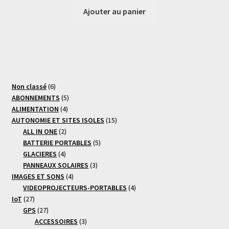
Ajouter au panier
6
Non classé
6
produits
5
ABONNEMENTS
5
4
produits
ALIMENTATION
4
produits
15
AUTONOMIE ET SITES ISOLES
15
2
produits
ALL IN ONE
2
produits
5
BATTERIE PORTABLES
5
4
produits
GLACIERES
4
produits
3
PANNEAUX SOLAIRES
3
4
produits
IMAGES ET SONS
4
produits
4
VIDEOPROJECTEURS-PORTABLES
4
27
produits
IoT
27
produits
27
GPS
27
produits
3
ACCESSOIRES
3