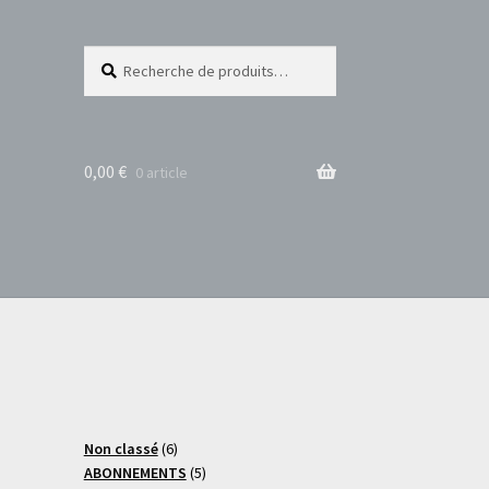
Recherche
Recherche
pour :
0,00
€
0 article
6
Non classé
6
produits
5
ABONNEMENTS
5