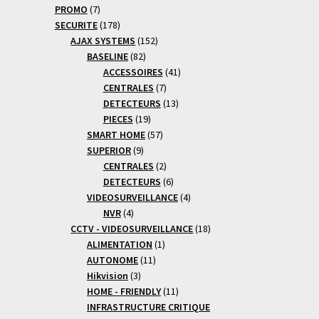
7
produits
PROMO
7
produits
178
SECURITE
178
produits
152
AJAX SYSTEMS
152
82
produits
BASELINE
82
produits
41
ACCESSOIRES
41
7
produits
CENTRALES
7
produits
13
DETECTEURS
13
19
produits
PIECES
19
produits
57
SMART HOME
57
9
produits
SUPERIOR
9
produits
2
CENTRALES
2
produits
6
DETECTEURS
6
produits
4
VIDEOSURVEILLANCE
4
4
produits
NVR
4
produits
18
CCTV - VIDEOSURVEILLANCE
18
1
produits
ALIMENTATION
1
11
produit
AUTONOME
11
3
produits
Hikvision
3
produits
11
HOME - FRIENDLY
11
produits
INFRASTRUCTURE CRITIQUE