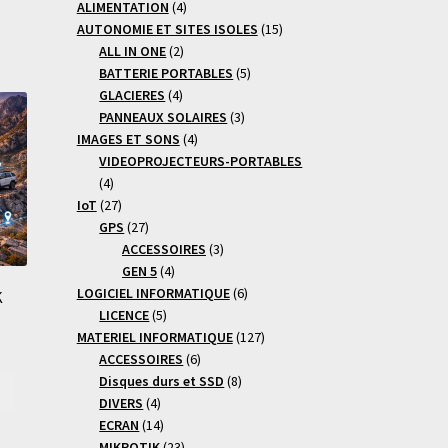
4
produits
ALIMENTATION
4
produits
15
AUTONOMIE ET SITES ISOLES
15
2
produits
ALL IN ONE
2
produits
5
BATTERIE PORTABLES
5
4
produits
GLACIERES
4
produits
3
PANNEAUX SOLAIRES
3
4
produits
IMAGES ET SONS
4
produits
VIDEOPROJECTEURS-PORTABLES
4
4
produits
27
IoT
27
produits
27
GPS
27
produits
3
ACCESSOIRES
3
4
produits
GEN 5
4
produits
6
LOGICIEL INFORMATIQUE
6
K
5
produits
LICENCE
5
produits
127
MATERIEL INFORMATIQUE
127
6
produits
ACCESSOIRES
6
produits
8
Disques durs et SSD
8
4
produits
DIVERS
4
produits
14
ECRAN
14
produits
23
MIKROTIK
23