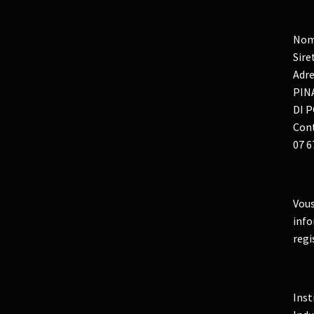
Nom
Sire
Adre
PIN
DI P
Cont
07 6
Vous
info
regi
Inst