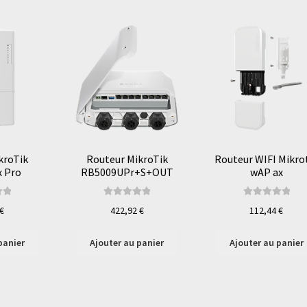
kroTik
Routeur MikroTik
Routeur WIFI Mikro
 Pro
RB5009UPr+S+OUT
wAP ax
sur
Note
5.00
sur
Note
5.00
sur
€
422,92
€
112,44
€
5
5
panier
Ajouter au panier
Ajouter au panier