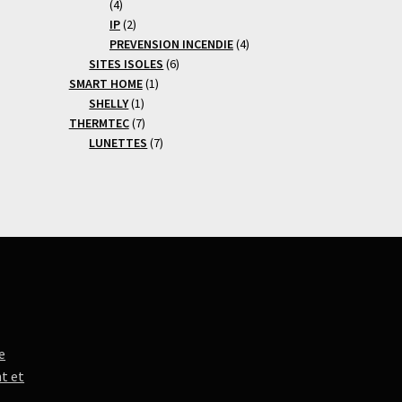
4
4
produits
2
IP
2
produits
4
PREVENSION INCENDIE
4
6
produits
SITES ISOLES
6
1
produits
SMART HOME
1
1
produit
SHELLY
1
produit
7
THERMTEC
7
produits
7
LUNETTES
7
produits
e
t et