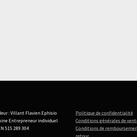
eur : Villant Flavien Ephisio
Politique de confidentialité
ine Entrepreneur individuel
Conditions générales de vent
N 515 289 304
Conditions de remboursemen
retour