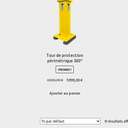
Tour de protection
périmétrique 360º
PROMO !
Le
Le
6300,00
€
5999,00
€
prix
prix
initial
actuel
Ajouter au panier
était :
est :
6300,00 €.
5999,00 €.
9 résultats af