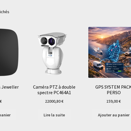
fichés
s Jeweller
Caméra PTZ à double
GPS SYSTEM PAC
R
spectre PC464A1
PERSO
€
22000,80
€
159,00
€
panier
Lire la suite
Ajouter au panier