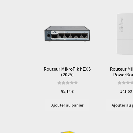
Routeur MikroTik hEX S
Routeur Mi
(2025)
PowerBox
Note
5.00
sur
Note
5.00
85,14
€
141,60
5
5
Ajouter au panier
Ajouter au 