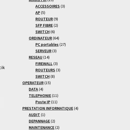
produits
3
ACCESSOIRES
3
5
produits
AP
5
produits
9
ROUTEUR
9
produits
2
SFP FIBRE
2
6
produits
SWITCH
6
produits
64
ORDINATEUR
64
produits
27
PC portables
27
3
produits
SERVEUR
3
14
produits
RESEAU
14
produits
3
FIREWALL
3
tik
produits
3
ROUTEURS
3
8
produits
SWITCH
8
15
produits
OPERATEUR
15
4
produits
DATA
4
produits
11
TELEPHONIE
11
11
produits
Poste IP
11
produits
4
PRESTATION INFORMATIQUE
4
1
produits
AUDIT
1
produit
2
DEPANNAGE
2
produits
2
MAINTENANCE
2