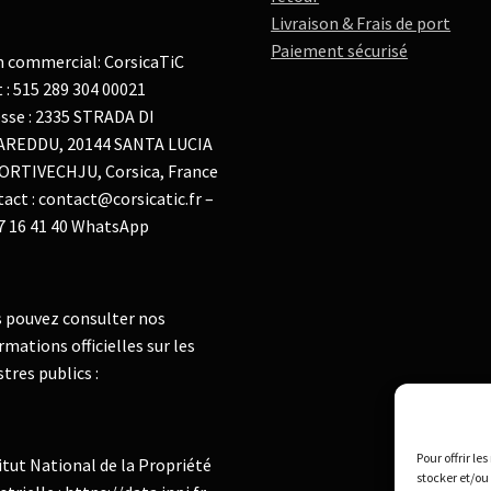
Livraison & Frais de port
Paiement sécurisé
 commercial: CorsicaTiC
t : 515 289 304 00021
sse : 2335 STRADA DI
AREDDU, 20144 SANTA LUCIA
ORTIVECHJU, Corsica, France
act : contact@corsicatic.fr –
7 16 41 40 WhatsApp
 pouvez consulter nos
rmations officielles sur les
stres publics :
Pour offrir le
itut National de la Propriété
stocker et/ou