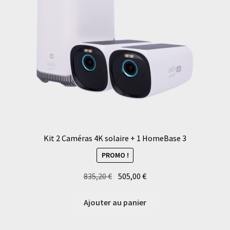
Kit 2 Caméras 4K solaire + 1 HomeBase 3
PROMO !
Le
Le
835,20
€
505,00
€
prix
prix
initial
actuel
Ajouter au panier
était :
est :
835,20 €.
505,00 €.