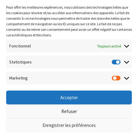
https://data.inpi.fr
Pour offrir les meilleures expériences, nous utilisons des technologies telles que
Infogreffe : https://www.infogreffe.fr
les cookies pour stocker et/ou accéder aux informations des appareils. Le fait de
consentir à ces technologies nous permettra de traiter des données telles que le
comportement de navigation ou les ID uniques sur ce site. Le fait de ne pas
consentir ou de retirer son consentement peut avoir un effet négatif sur certaines
Politique de confidentialité
caractéristiques et fonctions.
Conditions générales de vente
Fonctionnel
Toujours activé
Conditions de remboursement et retour
Livraison & Frais de port
Statistiques
Statisti
Paiement sécurisé
Marketing
Marketi
Accepter
© Boutique Corsica TiC 2026
Refuser
Politique de confidentialité
Built with WooCommerce
.
Enregistrer les préférences
0