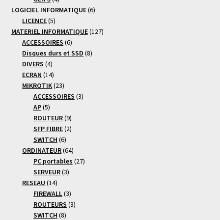
produits
6
LOGICIEL INFORMATIQUE
6
5
produits
LICENCE
5
produits
127
MATERIEL INFORMATIQUE
127
6
produits
ACCESSOIRES
6
produits
8
Disques durs et SSD
8
4
produits
DIVERS
4
produits
14
ECRAN
14
produits
23
MIKROTIK
23
produits
3
ACCESSOIRES
3
5
produits
AP
5
produits
9
ROUTEUR
9
produits
2
SFP FIBRE
2
6
produits
SWITCH
6
produits
64
ORDINATEUR
64
produits
27
PC portables
27
3
produits
SERVEUR
3
14
produits
RESEAU
14
produits
3
FIREWALL
3
produits
3
ROUTEURS
3
8
produits
SWITCH
8