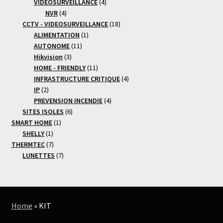
produits
4
VIDEOSURVEILLANCE
4
4
produits
NVR
4
produits
18
CCTV - VIDEOSURVEILLANCE
18
1
produits
ALIMENTATION
1
11
produit
AUTONOME
11
3
produits
Hikvision
3
produits
11
HOME - FRIENDLY
11
produits
4
INFRASTRUCTURE CRITIQUE
4
2
produits
IP
2
produits
4
PREVENSION INCENDIE
4
6
produits
SITES ISOLES
6
1
produits
SMART HOME
1
1
produit
SHELLY
1
produit
7
THERMTEC
7
produits
7
LUNETTES
7
produits
Home
»
KIT