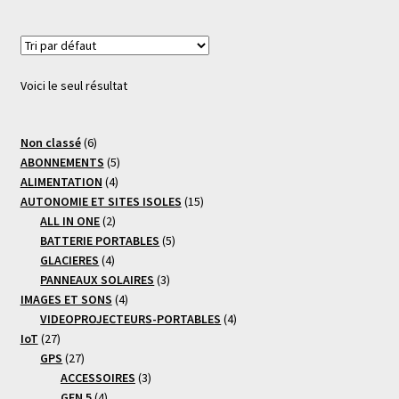
Voici le seul résultat
6
Non classé
6
produits
5
ABONNEMENTS
5
4
produits
ALIMENTATION
4
produits
15
AUTONOMIE ET SITES ISOLES
15
2
produits
ALL IN ONE
2
produits
5
BATTERIE PORTABLES
5
4
produits
GLACIERES
4
produits
3
PANNEAUX SOLAIRES
3
4
produits
IMAGES ET SONS
4
produits
4
VIDEOPROJECTEURS-PORTABLES
4
27
produits
IoT
27
produits
27
GPS
27
produits
3
ACCESSOIRES
3
4
produits
GEN 5
4