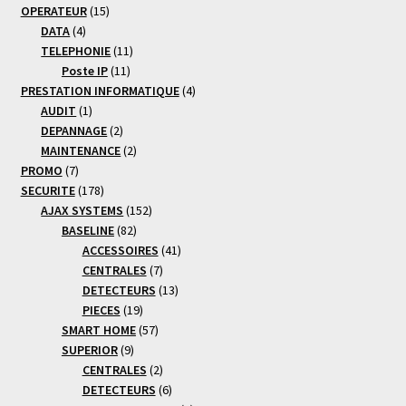
15
produits
OPERATEUR
15
4
produits
DATA
4
produits
11
TELEPHONIE
11
11
produits
Poste IP
11
produits
4
PRESTATION INFORMATIQUE
4
1
produits
AUDIT
1
produit
2
DEPANNAGE
2
produits
2
MAINTENANCE
2
7
produits
PROMO
7
produits
178
SECURITE
178
produits
152
AJAX SYSTEMS
152
82
produits
BASELINE
82
produits
41
ACCESSOIRES
41
7
produits
CENTRALES
7
produits
13
DETECTEURS
13
19
produits
PIECES
19
produits
57
SMART HOME
57
9
produits
SUPERIOR
9
produits
2
CENTRALES
2
produits
6
DETECTEURS
6