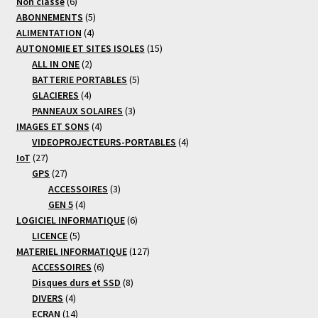
6
Non classé
6
produits
5
ABONNEMENTS
5
4
produits
ALIMENTATION
4
produits
15
AUTONOMIE ET SITES ISOLES
15
2
produits
ALL IN ONE
2
produits
5
BATTERIE PORTABLES
5
4
produits
GLACIERES
4
produits
3
PANNEAUX SOLAIRES
3
4
produits
IMAGES ET SONS
4
produits
4
VIDEOPROJECTEURS-PORTABLES
4
27
produits
IoT
27
produits
27
GPS
27
produits
3
ACCESSOIRES
3
4
produits
GEN 5
4
produits
6
LOGICIEL INFORMATIQUE
6
5
produits
LICENCE
5
produits
127
MATERIEL INFORMATIQUE
127
6
produits
ACCESSOIRES
6
produits
8
Disques durs et SSD
8
4
produits
DIVERS
4
produits
14
ECRAN
14