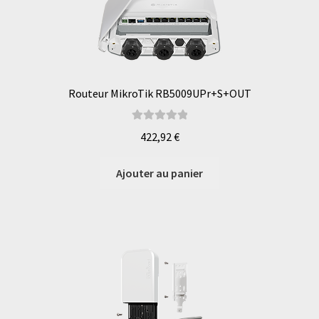
Routeur MikroTik RB5009UPr+S+OUT
Note
5.00
sur
422,92
€
5
Ajouter au panier