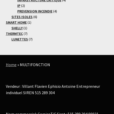
2
produits
IP
2
produits
4
PREVENSION INCENDIE
4
6
produits
SITES ISOLES
6
1
produits
SMART HOME
1
1
produit
SHELLY
1
produit
7
THERMTEC
7
produits
7
LUNETTES
7
produits
Home
»
MULTIFONCTION
Vendeur : Villant Flavien Ephisio Antoine Entrepreneur
individuel SIREN 515 289 304
Nom commercial: CorsicaTiC Siret : 515 289 304 00021