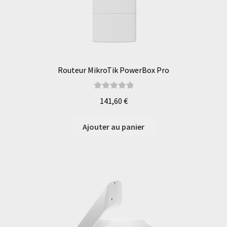
Routeur MikroTik PowerBox Pro
Note
5.00
sur
141,60
€
5
Ajouter au panier