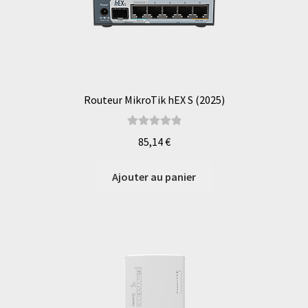
Routeur MikroTik hEX S (2025)
Note
5.00
sur
85,14
€
5
Ajouter au panier