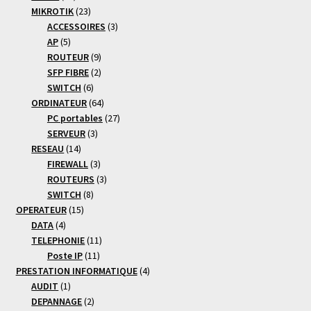
produits
23
MIKROTIK
23
produits
3
ACCESSOIRES
3
5
produits
AP
5
produits
9
ROUTEUR
9
produits
2
SFP FIBRE
2
6
produits
SWITCH
6
produits
64
ORDINATEUR
64
produits
27
PC portables
27
3
produits
SERVEUR
3
14
produits
RESEAU
14
produits
3
FIREWALL
3
produits
3
ROUTEURS
3
8
produits
SWITCH
8
15
produits
OPERATEUR
15
4
produits
DATA
4
produits
11
TELEPHONIE
11
11
produits
Poste IP
11
produits
4
PRESTATION INFORMATIQUE
4
1
produits
AUDIT
1
produit
2
DEPANNAGE
2