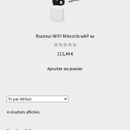
Routeur WIFI Mikrotik wAP ax
Note
5.00
sur
112,44
€
5
Ajouter au panier
4 résultats affichés