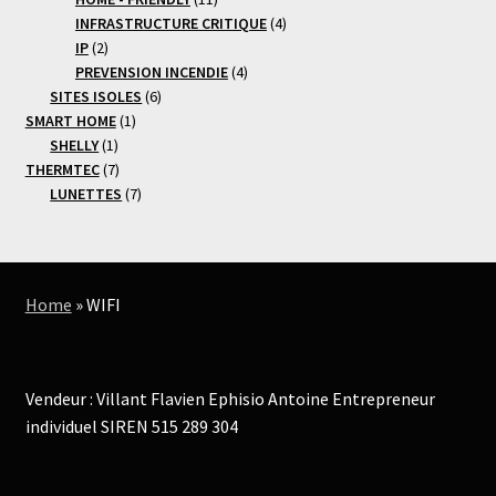
produits
4
INFRASTRUCTURE CRITIQUE
4
2
produits
IP
2
produits
4
PREVENSION INCENDIE
4
6
produits
SITES ISOLES
6
1
produits
SMART HOME
1
1
produit
SHELLY
1
produit
7
THERMTEC
7
produits
7
LUNETTES
7
produits
Home
»
WIFI
Vendeur : Villant Flavien Ephisio Antoine Entrepreneur
individuel SIREN 515 289 304