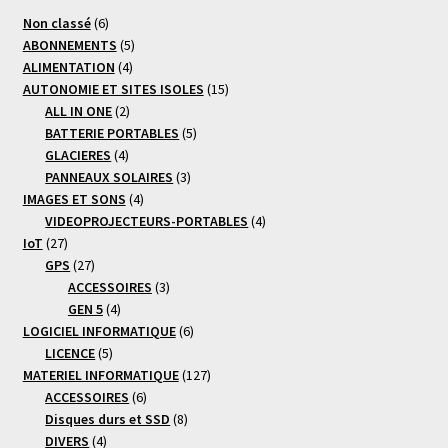
6
Non classé
6
produits
5
ABONNEMENTS
5
4
produits
ALIMENTATION
4
produits
15
AUTONOMIE ET SITES ISOLES
15
2
produits
ALL IN ONE
2
produits
5
BATTERIE PORTABLES
5
4
produits
GLACIERES
4
produits
3
PANNEAUX SOLAIRES
3
4
produits
IMAGES ET SONS
4
produits
4
VIDEOPROJECTEURS-PORTABLES
4
27
produits
IoT
27
produits
27
GPS
27
produits
3
ACCESSOIRES
3
4
produits
GEN 5
4
produits
6
LOGICIEL INFORMATIQUE
6
5
produits
LICENCE
5
produits
127
MATERIEL INFORMATIQUE
127
6
produits
ACCESSOIRES
6
produits
8
Disques durs et SSD
8
4
produits
DIVERS
4