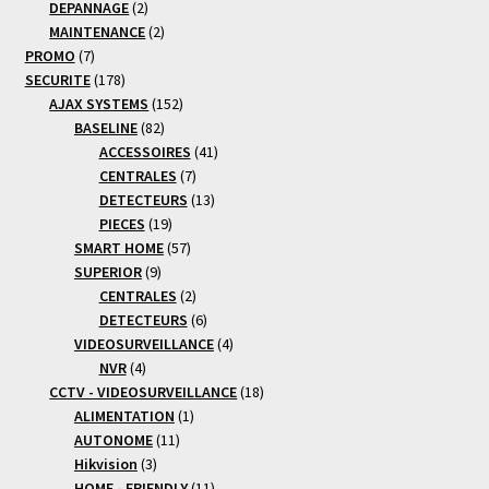
produit
2
DEPANNAGE
2
produits
2
MAINTENANCE
2
7
produits
PROMO
7
produits
178
SECURITE
178
produits
152
AJAX SYSTEMS
152
82
produits
BASELINE
82
produits
41
ACCESSOIRES
41
7
produits
CENTRALES
7
produits
13
DETECTEURS
13
19
produits
PIECES
19
produits
57
SMART HOME
57
9
produits
SUPERIOR
9
produits
2
CENTRALES
2
produits
6
DETECTEURS
6
produits
4
VIDEOSURVEILLANCE
4
4
produits
NVR
4
produits
18
CCTV - VIDEOSURVEILLANCE
18
1
produits
ALIMENTATION
1
11
produit
AUTONOME
11
3
produits
Hikvision
3
produits
11
HOME - FRIENDLY
11