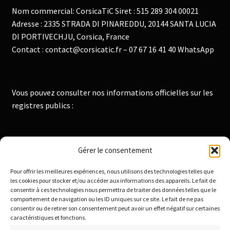
Nom commercial: CorsicaTiC Siret : 515 289 304 00021
Adresse : 2335 STRADA DI PINAREDDU, 20144 SANTA LUCIA
DI PORTIVECHJU, Corsica, France
Contact : contact@corsicatic.fr – 07 67 16 41 40 WhatsApp
Vous pouvez consulter nos informations officielles sur les
registres publics :
Institut National de la Propriété Industrielle :
Gérer le consentement
https://data.inpi.fr
Pour offrir les meilleures expériences, nous utilisons des technologies telles que
Infogreffe : https://www.infogreffe.fr
les cookies pour stocker et/ou accéder aux informations des appareils. Le fait de
consentir à ces technologies nous permettra de traiter des données telles que le
comportement de navigation ou les ID uniques sur ce site. Le fait de ne pas
consentir ou de retirer son consentement peut avoir un effet négatif sur certaines
Politique de confidentialité
caractéristiques et fonctions.