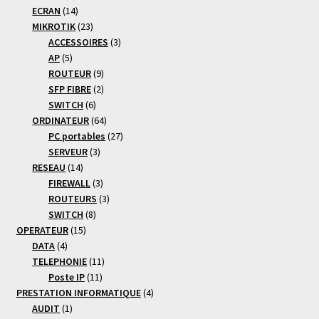
produits
14
ECRAN
14
produits
23
MIKROTIK
23
produits
3
ACCESSOIRES
3
5
produits
AP
5
produits
9
ROUTEUR
9
produits
2
SFP FIBRE
2
6
produits
SWITCH
6
produits
64
ORDINATEUR
64
produits
27
PC portables
27
3
produits
SERVEUR
3
14
produits
RESEAU
14
produits
3
FIREWALL
3
produits
3
ROUTEURS
3
8
produits
SWITCH
8
15
produits
OPERATEUR
15
4
produits
DATA
4
produits
11
TELEPHONIE
11
11
produits
Poste IP
11
produits
4
PRESTATION INFORMATIQUE
4
1
produits
AUDIT
1