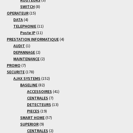
8
produits
SWITCH
8
15
produits
OPERATEUR
15
4
produits
DATA
4
produits
11
TELEPHONIE
11
11
produits
Poste IP
11
produits
4
PRESTATION INFORMATIQUE
4
1
produits
AUDIT
1
produit
2
DEPANNAGE
2
produits
2
MAINTENANCE
2
7
produits
PROMO
7
produits
178
SECURITE
178
produits
152
AJAX SYSTEMS
152
82
produits
BASELINE
82
produits
41
ACCESSOIRES
41
7
produits
CENTRALES
7
produits
13
DETECTEURS
13
19
produits
PIECES
19
produits
57
SMART HOME
57
9
produits
SUPERIOR
9
produits
2
CENTRALES
2