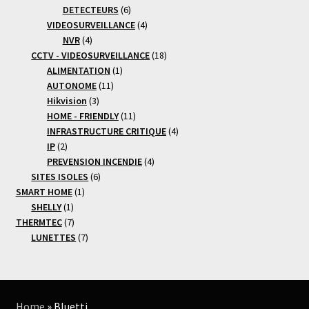
produits
6
DETECTEURS
6
produits
4
VIDEOSURVEILLANCE
4
4
produits
NVR
4
produits
18
CCTV - VIDEOSURVEILLANCE
18
1
produits
ALIMENTATION
1
11
produit
AUTONOME
11
3
produits
Hikvision
3
produits
11
HOME - FRIENDLY
11
produits
4
INFRASTRUCTURE CRITIQUE
4
2
produits
IP
2
produits
4
PREVENSION INCENDIE
4
6
produits
SITES ISOLES
6
1
produits
SMART HOME
1
1
produit
SHELLY
1
produit
7
THERMTEC
7
produits
7
LUNETTES
7
produits
Home
»
Bluetti