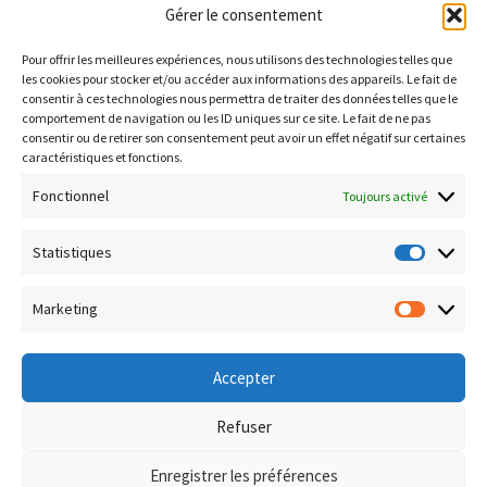
Institut National de la Propriété Industrielle :
Gérer le consentement
https://data.inpi.fr
Pour offrir les meilleures expériences, nous utilisons des technologies telles que
Infogreffe : https://www.infogreffe.fr
les cookies pour stocker et/ou accéder aux informations des appareils. Le fait de
consentir à ces technologies nous permettra de traiter des données telles que le
comportement de navigation ou les ID uniques sur ce site. Le fait de ne pas
consentir ou de retirer son consentement peut avoir un effet négatif sur certaines
Politique de confidentialité
caractéristiques et fonctions.
Conditions générales de vente
Fonctionnel
Toujours activé
Conditions de remboursement et retour
Livraison & Frais de port
Statistiques
Statisti
Paiement sécurisé
Marketing
Marketi
Accepter
© Boutique Corsica TiC 2026
Refuser
Politique de confidentialité
Built with WooCommerce
.
Enregistrer les préférences