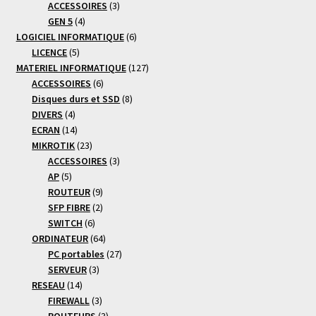
produits
3
ACCESSOIRES
3
4
produits
GEN 5
4
produits
6
LOGICIEL INFORMATIQUE
6
5
produits
LICENCE
5
produits
127
MATERIEL INFORMATIQUE
127
6
produits
ACCESSOIRES
6
produits
8
Disques durs et SSD
8
4
produits
DIVERS
4
produits
14
ECRAN
14
produits
23
MIKROTIK
23
produits
3
ACCESSOIRES
3
5
produits
AP
5
produits
9
ROUTEUR
9
produits
2
SFP FIBRE
2
6
produits
SWITCH
6
produits
64
ORDINATEUR
64
produits
27
PC portables
27
3
produits
SERVEUR
3
14
produits
RESEAU
14
produits
3
FIREWALL
3
produits
3
ROUTEURS
3