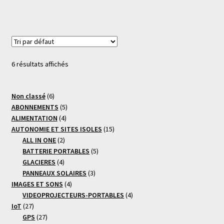
6 résultats affichés
6
Non classé
6
produits
5
ABONNEMENTS
5
4
produits
ALIMENTATION
4
produits
15
AUTONOMIE ET SITES ISOLES
15
2
produits
ALL IN ONE
2
produits
5
BATTERIE PORTABLES
5
4
produits
GLACIERES
4
produits
3
PANNEAUX SOLAIRES
3
4
produits
IMAGES ET SONS
4
produits
4
VIDEOPROJECTEURS-PORTABLES
4
27
produits
IoT
27
produits
27
GPS
27