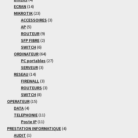
produits
14
ECRAN
14
produits
23
MIKROTIK
23
produits
3
ACCESSOIRES
3
5
produits
AP
5
produits
9
ROUTEUR
9
produits
2
SFP FIBRE
2
6
produits
SWITCH
6
produits
64
ORDINATEUR
64
produits
27
PC portables
27
3
produits
SERVEUR
3
14
produits
RESEAU
14
produits
3
FIREWALL
3
produits
3
ROUTEURS
3
8
produits
SWITCH
8
15
produits
OPERATEUR
15
4
produits
DATA
4
produits
11
TELEPHONIE
11
11
produits
Poste IP
11
produits
4
PRESTATION INFORMATIQUE
4
1
produits
AUDIT
1