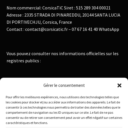
Nom commercial: CorsicaTiC Siret : 515 289 304 00021
Adresse : 2335 STRADA DI PINAREDDU, 20144 SANTA LUCIA
DI PORTIVECHJU, Corsica, France
Contact : contact@corsicatic.fr – 07 67 16 41 40 WhatsApp
Vous pouvez consulter nos informations officielles sur les
registres publics :
Institut National de la Propriété Industrielle :
Gérer le consentement
https://data.inpi.fr
Pour offrir les meilleures expériences, nous utilisons des technologies telles que
Infogreffe : https://www.infogreffe.fr
les cookies pour stocker et/ou accéder aux informations des appareils. Le fait de
consentir à ces technologies nous permettra de traiter des données telles que le
comportement de navigation ou les ID uniques sur ce site. Le fait de ne pas
consentir ou de retirer son consentement peut avoir un effet négatif sur certaines
Politique de confidentialité
caractéristiques et fonctions.