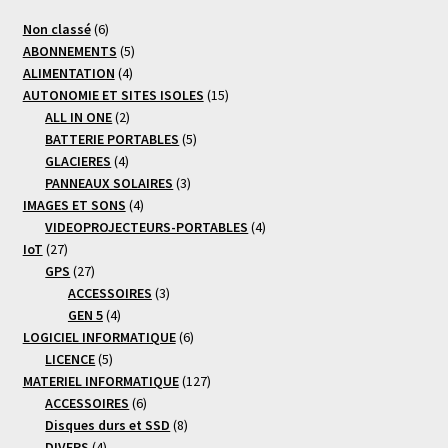
6
Non classé
6
produits
5
ABONNEMENTS
5
4
produits
ALIMENTATION
4
produits
15
AUTONOMIE ET SITES ISOLES
15
2
produits
ALL IN ONE
2
produits
5
BATTERIE PORTABLES
5
4
produits
GLACIERES
4
produits
3
PANNEAUX SOLAIRES
3
4
produits
IMAGES ET SONS
4
produits
4
VIDEOPROJECTEURS-PORTABLES
4
27
produits
IoT
27
produits
27
GPS
27
produits
3
ACCESSOIRES
3
4
produits
GEN 5
4
produits
6
LOGICIEL INFORMATIQUE
6
5
produits
LICENCE
5
produits
127
MATERIEL INFORMATIQUE
127
6
produits
ACCESSOIRES
6
produits
8
Disques durs et SSD
8
4
produits
DIVERS
4