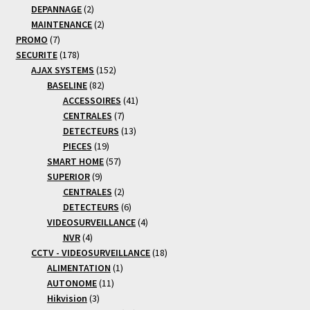
produit
2
DEPANNAGE
2
produits
2
MAINTENANCE
2
7
produits
PROMO
7
produits
178
SECURITE
178
produits
152
AJAX SYSTEMS
152
82
produits
BASELINE
82
produits
41
ACCESSOIRES
41
7
produits
CENTRALES
7
produits
13
DETECTEURS
13
19
produits
PIECES
19
produits
57
SMART HOME
57
9
produits
SUPERIOR
9
produits
2
CENTRALES
2
produits
6
DETECTEURS
6
produits
4
VIDEOSURVEILLANCE
4
4
produits
NVR
4
produits
18
CCTV - VIDEOSURVEILLANCE
18
1
produits
ALIMENTATION
1
11
produit
AUTONOME
11
3
produits
Hikvision
3