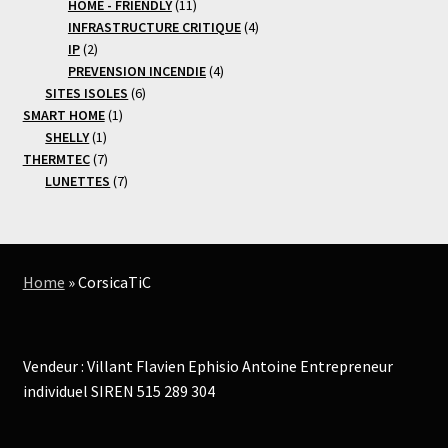
produits
11
HOME - FRIENDLY
11
produits
4
INFRASTRUCTURE CRITIQUE
4
2
produits
IP
2
produits
4
PREVENSION INCENDIE
4
6
produits
SITES ISOLES
6
1
produits
SMART HOME
1
1
produit
SHELLY
1
produit
7
THERMTEC
7
produits
7
LUNETTES
7
produits
Home
»
CorsicaTiC
Vendeur : Villant Flavien Ephisio Antoine Entrepreneur
individuel SIREN 515 289 304