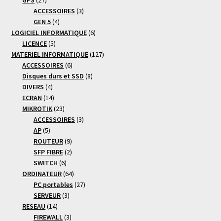
produits
3
ACCESSOIRES
3
4
produits
GEN 5
4
produits
6
LOGICIEL INFORMATIQUE
6
5
produits
LICENCE
5
produits
127
MATERIEL INFORMATIQUE
127
6
produits
ACCESSOIRES
6
produits
8
Disques durs et SSD
8
4
produits
DIVERS
4
produits
14
ECRAN
14
produits
23
MIKROTIK
23
produits
3
ACCESSOIRES
3
5
produits
AP
5
produits
9
ROUTEUR
9
produits
2
SFP FIBRE
2
6
produits
SWITCH
6
produits
64
ORDINATEUR
64
produits
27
PC portables
27
3
produits
SERVEUR
3
14
produits
RESEAU
14
produits
3
FIREWALL
3