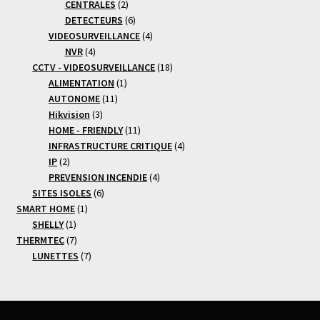
produits
2
CENTRALES
2
produits
6
DETECTEURS
6
produits
4
VIDEOSURVEILLANCE
4
4
produits
NVR
4
produits
18
CCTV - VIDEOSURVEILLANCE
18
1
produits
ALIMENTATION
1
11
produit
AUTONOME
11
3
produits
Hikvision
3
produits
11
HOME - FRIENDLY
11
produits
4
INFRASTRUCTURE CRITIQUE
4
2
produits
IP
2
produits
4
PREVENSION INCENDIE
4
6
produits
SITES ISOLES
6
1
produits
SMART HOME
1
1
produit
SHELLY
1
produit
7
THERMTEC
7
produits
7
LUNETTES
7
produits