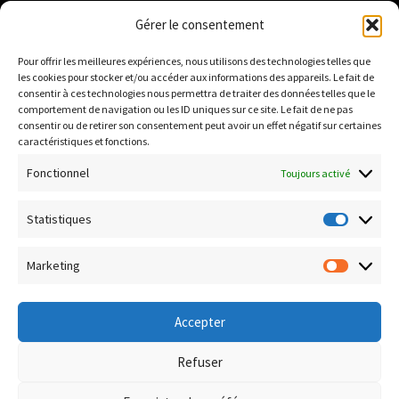
Institut National de la Propriété Industrielle :
Gérer le consentement
https://data.inpi.fr
Pour offrir les meilleures expériences, nous utilisons des technologies telles que
Infogreffe : https://www.infogreffe.fr
les cookies pour stocker et/ou accéder aux informations des appareils. Le fait de
consentir à ces technologies nous permettra de traiter des données telles que le
comportement de navigation ou les ID uniques sur ce site. Le fait de ne pas
consentir ou de retirer son consentement peut avoir un effet négatif sur certaines
Politique de confidentialité
caractéristiques et fonctions.
Conditions générales de vente
Fonctionnel
Toujours activé
Conditions de remboursement et retour
Livraison & Frais de port
Statistiques
Statisti
Paiement sécurisé
Marketing
Marketi
Accepter
© Boutique Corsica TiC 2026
Refuser
Politique de confidentialité
Built with WooCommerce
.