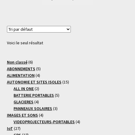
Voici le seul résultat
6
Non classé
6
produits
5
ABONNEMENTS
5
4
produits
ALIMENTATION
4
produits
15
AUTONOMIE ET SITES ISOLES
15
2
produits
ALL IN ONE
2
produits
5
BATTERIE PORTABLES
5
4
produits
GLACIERES
4
produits
3
PANNEAUX SOLAIRES
3
4
produits
IMAGES ET SONS
4
produits
4
VIDEOPROJECTEURS-PORTABLES
4
27
produits
IoT
27
produits
27
GPS
27