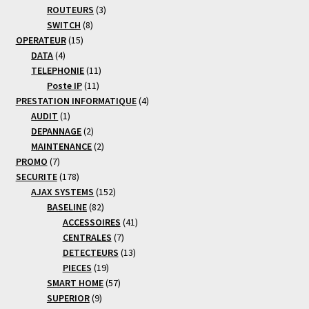
produits
3
ROUTEURS
3
8
produits
SWITCH
8
15
produits
OPERATEUR
15
4
produits
DATA
4
produits
11
TELEPHONIE
11
11
produits
Poste IP
11
produits
4
PRESTATION INFORMATIQUE
4
1
produits
AUDIT
1
produit
2
DEPANNAGE
2
produits
2
MAINTENANCE
2
7
produits
PROMO
7
produits
178
SECURITE
178
produits
152
AJAX SYSTEMS
152
82
produits
BASELINE
82
produits
41
ACCESSOIRES
41
7
produits
CENTRALES
7
produits
13
DETECTEURS
13
19
produits
PIECES
19
produits
57
SMART HOME
57
9
produits
SUPERIOR
9