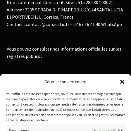
Nom commercial: CorsicaTiC Siret : 515 289 304 00021
Adresse : 2335 STRADA DI PINAREDDU, 20144 SANTA LUCIA
DI PORTIVECHJU, Corsica, France
Contact : contact@corsicatic.fr – 07 67 16 41 40 WhatsApp
Vous pouvez consulter nos informations officielles sur les
registres publics :
Institut National de la Propriété Industrielle :
Gérer le consentement
https://data.inpi.fr
Pour offrir les meilleures expériences, nous utilisons des technologies telles que
Infogreffe : https://www.infogreffe.fr
les cookies pour stocker et/ou accéder aux informations des appareils. Le fait de
consentir à ces technologies nous permettra de traiter des données telles que le
comportement de navigation ou les ID uniques sur ce site. Le fait de ne pas
consentir ou de retirer son consentement peut avoir un effet négatif sur certaines
Politique de confidentialité
caractéristiques et fonctions.
Conditions générales de vente
Fonctionnel
Toujours activé