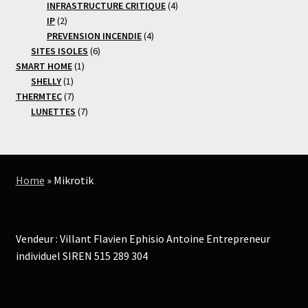
produits
4
INFRASTRUCTURE CRITIQUE
4
2
produits
IP
2
produits
4
PREVENSION INCENDIE
4
6
produits
SITES ISOLES
6
1
produits
SMART HOME
1
1
produit
SHELLY
1
produit
7
THERMTEC
7
produits
7
LUNETTES
7
produits
Home
»
Mikrotik
Vendeur : Villant Flavien Ephisio Antoine Entrepreneur
individuel SIREN 515 289 304