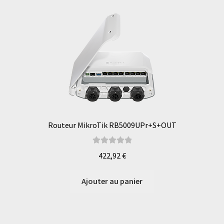
Routeur MikroTik RB5009UPr+S+OUT
Note
5.00
sur
422,92
€
5
Ajouter au panier