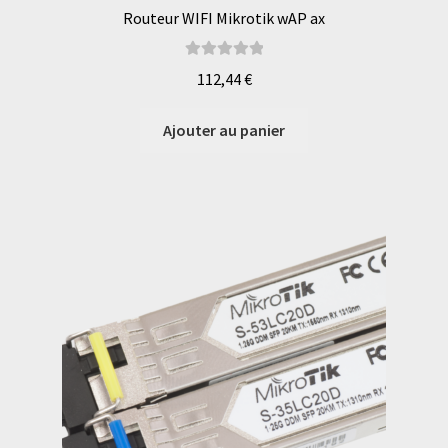
Routeur WIFI Mikrotik wAP ax
Note
5.00
sur
112,44
€
5
Ajouter au panier