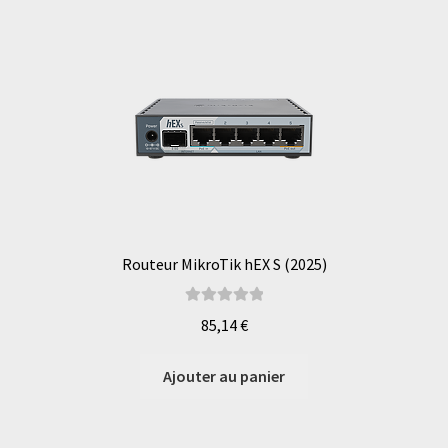
Routeur MikroTik hEX S (2025)
Note
5.00
sur
85,14
€
5
Ajouter au panier