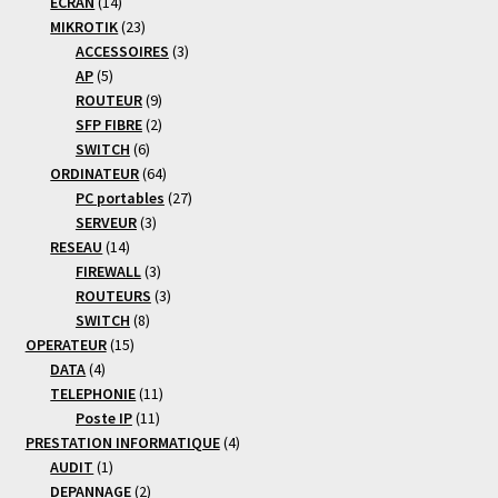
produits
14
ECRAN
14
produits
23
MIKROTIK
23
produits
3
ACCESSOIRES
3
5
produits
AP
5
produits
9
ROUTEUR
9
produits
2
SFP FIBRE
2
6
produits
SWITCH
6
produits
64
ORDINATEUR
64
produits
27
PC portables
27
3
produits
SERVEUR
3
14
produits
RESEAU
14
produits
3
FIREWALL
3
produits
3
ROUTEURS
3
8
produits
SWITCH
8
15
produits
OPERATEUR
15
4
produits
DATA
4
produits
11
TELEPHONIE
11
11
produits
Poste IP
11
produits
4
PRESTATION INFORMATIQUE
4
1
produits
AUDIT
1
produit
2
DEPANNAGE
2