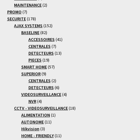
produits
2
MAINTENANCE
2
7
produits
PROMO
7
produits
178
SECURITE
178
produits
152
AJAX SYSTEMS
152
82
produits
BASELINE
82
produits
41
ACCESSOIRES
41
7
produits
CENTRALES
7
produits
13
DETECTEURS
13
19
produits
PIECES
19
produits
57
SMART HOME
57
9
produits
SUPERIOR
9
produits
2
CENTRALES
2
produits
6
DETECTEURS
6
produits
4
VIDEOSURVEILLANCE
4
4
produits
NVR
4
produits
18
CCTV - VIDEOSURVEILLANCE
18
1
produits
ALIMENTATION
1
11
produit
AUTONOME
11
3
produits
Hikvision
3
produits
11
HOME - FRIENDLY
11