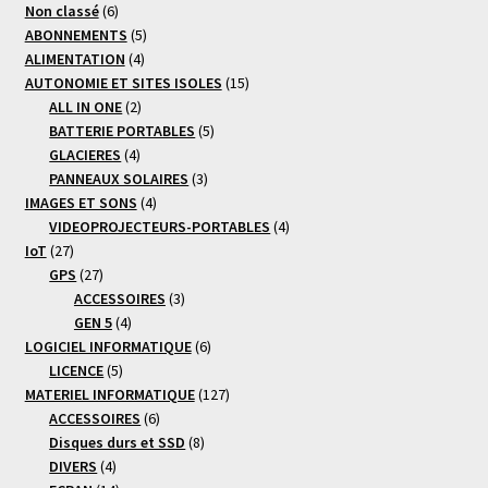
6
Non classé
6
produits
5
ABONNEMENTS
5
4
produits
ALIMENTATION
4
produits
15
AUTONOMIE ET SITES ISOLES
15
2
produits
ALL IN ONE
2
produits
5
BATTERIE PORTABLES
5
4
produits
GLACIERES
4
produits
3
PANNEAUX SOLAIRES
3
4
produits
IMAGES ET SONS
4
produits
4
VIDEOPROJECTEURS-PORTABLES
4
27
produits
IoT
27
produits
27
GPS
27
produits
3
ACCESSOIRES
3
4
produits
GEN 5
4
produits
6
LOGICIEL INFORMATIQUE
6
5
produits
LICENCE
5
produits
127
MATERIEL INFORMATIQUE
127
6
produits
ACCESSOIRES
6
produits
8
Disques durs et SSD
8
4
produits
DIVERS
4