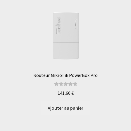
Routeur MikroTik PowerBox Pro
Note
5.00
sur
141,60
€
5
Ajouter au panier