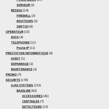
3
produits
SERVEUR
3
14
produits
RESEAU
14
produits
3
FIREWALL
3
produits
3
ROUTEURS
3
8
produits
SWITCH
8
15
produits
OPERATEUR
15
4
produits
DATA
4
produits
11
TELEPHONIE
11
11
produits
Poste IP
11
produits
4
PRESTATION INFORMATIQUE
4
1
produits
AUDIT
1
produit
2
DEPANNAGE
2
produits
2
MAINTENANCE
2
7
produits
PROMO
7
produits
178
SECURITE
178
produits
152
AJAX SYSTEMS
152
82
produits
BASELINE
82
produits
41
ACCESSOIRES
41
7
produits
CENTRALES
7
produits
13
DETECTEURS
13