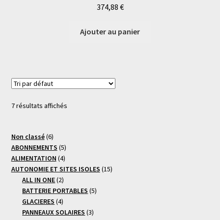
374,88
€
Ajouter au panier
7 résultats affichés
6
Non classé
6
produits
5
ABONNEMENTS
5
4
produits
ALIMENTATION
4
produits
15
AUTONOMIE ET SITES ISOLES
15
2
produits
ALL IN ONE
2
produits
5
BATTERIE PORTABLES
5
4
produits
GLACIERES
4
produits
3
PANNEAUX SOLAIRES
3