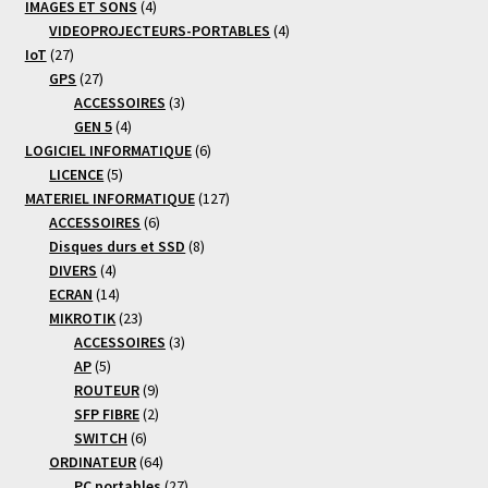
4
produits
IMAGES ET SONS
4
produits
4
VIDEOPROJECTEURS-PORTABLES
4
27
produits
IoT
27
produits
27
GPS
27
produits
3
ACCESSOIRES
3
4
produits
GEN 5
4
produits
6
LOGICIEL INFORMATIQUE
6
5
produits
LICENCE
5
produits
127
MATERIEL INFORMATIQUE
127
6
produits
ACCESSOIRES
6
produits
8
Disques durs et SSD
8
4
produits
DIVERS
4
produits
14
ECRAN
14
produits
23
MIKROTIK
23
produits
3
ACCESSOIRES
3
5
produits
AP
5
produits
9
ROUTEUR
9
produits
2
SFP FIBRE
2
6
produits
SWITCH
6
produits
64
ORDINATEUR
64
produits
27
PC portables
27