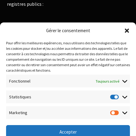
registres publics :
Institut National de la Propriété Industrielle :
Gérer le consentement
https://data.inpi.fr
Pour offrir les meilleures expériences, nous utilisons des technologies telles que
Infogreffe : https://www.infogreffe.fr
les cookies pour stocker et/ou accéder aux informations des appareils. Le fait de
consentir à ces technologies nous permettra de traiter des données telles que le
comportement de navigation ou les ID uniques sur ce site. Le fait de ne pas
consentir ou de retirer son consentement peut avoir un effet négatif sur certaines
Politique de confidentialité
caractéristiques et fonctions.
Conditions générales de vente
Fonctionnel
Toujours activé
Conditions de remboursement et retour
Livraison & Frais de port
Statistiques
Statisti
Paiement sécurisé
Marketing
Marketi
Accepter