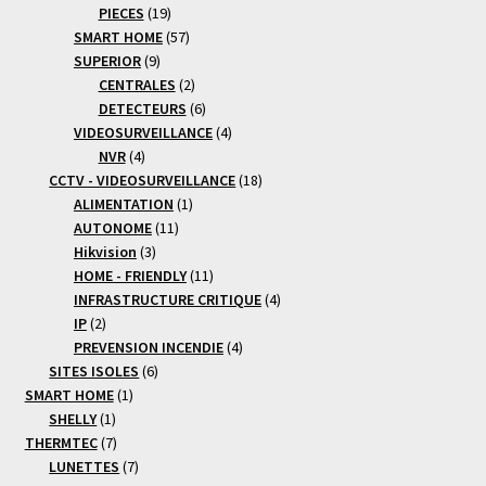
19
produits
PIECES
19
produits
57
SMART HOME
57
9
produits
SUPERIOR
9
produits
2
CENTRALES
2
produits
6
DETECTEURS
6
produits
4
VIDEOSURVEILLANCE
4
4
produits
NVR
4
produits
18
CCTV - VIDEOSURVEILLANCE
18
1
produits
ALIMENTATION
1
11
produit
AUTONOME
11
3
produits
Hikvision
3
produits
11
HOME - FRIENDLY
11
produits
4
INFRASTRUCTURE CRITIQUE
4
2
produits
IP
2
produits
4
PREVENSION INCENDIE
4
6
produits
SITES ISOLES
6
1
produits
SMART HOME
1
1
produit
SHELLY
1
produit
7
THERMTEC
7
produits
7
LUNETTES
7