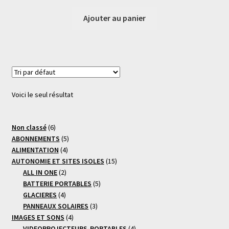
prix
prix
initial
actuel
Ajouter au panier
était :
est :
6300,00 €.
5999,00 €.
Voici le seul résultat
6
Non classé
6
produits
5
ABONNEMENTS
5
4
produits
ALIMENTATION
4
produits
15
AUTONOMIE ET SITES ISOLES
15
2
produits
ALL IN ONE
2
produits
5
BATTERIE PORTABLES
5
4
produits
GLACIERES
4
produits
3
PANNEAUX SOLAIRES
3
4
produits
IMAGES ET SONS
4
produits
4
VIDEOPROJECTEURS-PORTABLES
4