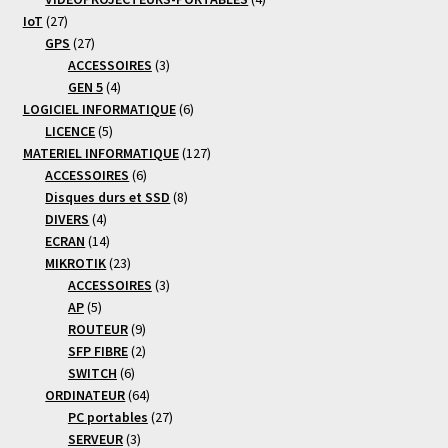
27
produits
IoT
27
produits
27
GPS
27
produits
3
ACCESSOIRES
3
4
produits
GEN 5
4
produits
6
LOGICIEL INFORMATIQUE
6
5
produits
LICENCE
5
produits
127
MATERIEL INFORMATIQUE
127
6
produits
ACCESSOIRES
6
produits
8
Disques durs et SSD
8
4
produits
DIVERS
4
produits
14
ECRAN
14
produits
23
MIKROTIK
23
produits
3
ACCESSOIRES
3
5
produits
AP
5
produits
9
ROUTEUR
9
produits
2
SFP FIBRE
2
6
produits
SWITCH
6
produits
64
ORDINATEUR
64
produits
27
PC portables
27
3
produits
SERVEUR
3