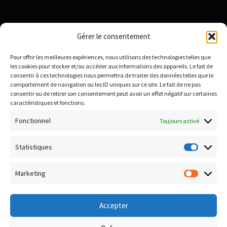
Institut National de la Propriété Industrielle :
Gérer le consentement
https://data.inpi.fr
Pour offrir les meilleures expériences, nous utilisons des technologies telles que
Infogreffe : https://www.infogreffe.fr
les cookies pour stocker et/ou accéder aux informations des appareils. Le fait de
consentir à ces technologies nous permettra de traiter des données telles que le
comportement de navigation ou les ID uniques sur ce site. Le fait de ne pas
consentir ou de retirer son consentement peut avoir un effet négatif sur certaines
Politique de confidentialité
caractéristiques et fonctions.
Conditions générales de vente
Fonctionnel
Toujours activé
Conditions de remboursement et retour
Livraison & Frais de port
Statistiques
Statisti
Paiement sécurisé
Marketing
Marketi
Accepter
© Boutique Corsica TiC 2026