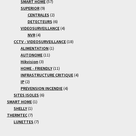
produits
57
SMART HOME
57
9
produits
SUPERIOR
9
produits
2
CENTRALES
2
produits
6
DETECTEURS
6
produits
4
VIDEOSURVEILLANCE
4
4
produits
NVR
4
produits
18
CCTV - VIDEOSURVEILLANCE
18
1
produits
ALIMENTATION
1
11
produit
AUTONOME
11
3
produits
Hikvision
3
produits
11
HOME - FRIENDLY
11
produits
4
INFRASTRUCTURE CRITIQUE
4
2
produits
IP
2
produits
4
PREVENSION INCENDIE
4
6
produits
SITES ISOLES
6
1
produits
SMART HOME
1
1
produit
SHELLY
1
produit
7
THERMTEC
7
produits
7
LUNETTES
7
produits