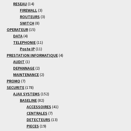
14
produits
RESEAU
14
produits
3
FIREWALL
3
produits
3
ROUTEURS
3
8
produits
SWITCH
8
15
produits
OPERATEUR
15
4
produits
DATA
4
produits
11
TELEPHONIE
11
11
produits
Poste IP
11
produits
4
PRESTATION INFORMATIQUE
4
1
produits
AUDIT
1
produit
2
DEPANNAGE
2
produits
2
MAINTENANCE
2
7
produits
PROMO
7
produits
178
SECURITE
178
produits
152
AJAX SYSTEMS
152
82
produits
BASELINE
82
produits
41
ACCESSOIRES
41
7
produits
CENTRALES
7
produits
13
DETECTEURS
13
19
produits
PIECES
19