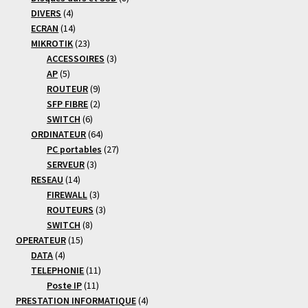
4
produits
DIVERS
4
produits
14
ECRAN
14
produits
23
MIKROTIK
23
produits
3
ACCESSOIRES
3
5
produits
AP
5
produits
9
ROUTEUR
9
produits
2
SFP FIBRE
2
6
produits
SWITCH
6
produits
64
ORDINATEUR
64
produits
27
PC portables
27
3
produits
SERVEUR
3
14
produits
RESEAU
14
produits
3
FIREWALL
3
produits
3
ROUTEURS
3
8
produits
SWITCH
8
15
produits
OPERATEUR
15
4
produits
DATA
4
produits
11
TELEPHONIE
11
11
produits
Poste IP
11
produits
4
PRESTATION INFORMATIQUE
4