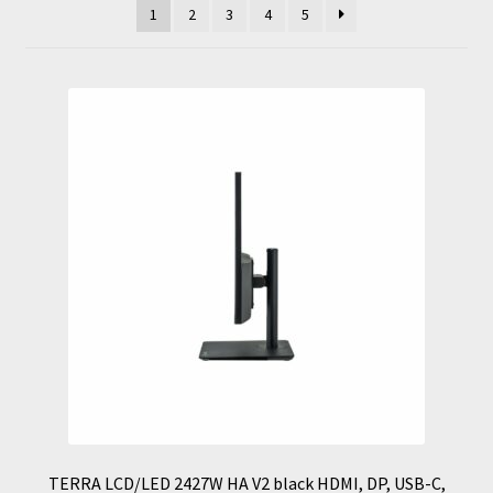
1
2
3
4
5
TERRA LCD/LED 2427W HA V2 black HDMI, DP, USB-C,