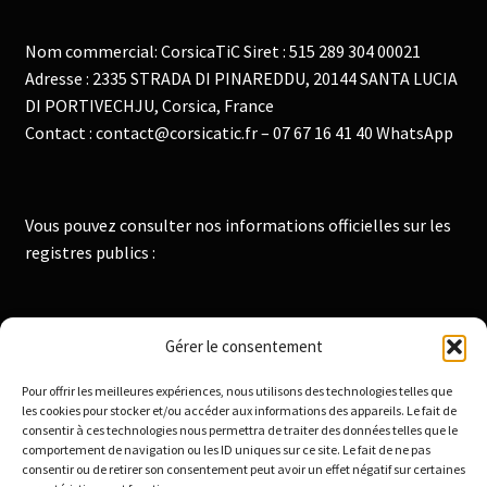
Nom commercial: CorsicaTiC Siret : 515 289 304 00021
Adresse : 2335 STRADA DI PINAREDDU, 20144 SANTA LUCIA
DI PORTIVECHJU, Corsica, France
Contact : contact@corsicatic.fr – 07 67 16 41 40 WhatsApp
Vous pouvez consulter nos informations officielles sur les
registres publics :
Institut National de la Propriété Industrielle :
Gérer le consentement
https://data.inpi.fr
Pour offrir les meilleures expériences, nous utilisons des technologies telles que
Infogreffe : https://www.infogreffe.fr
les cookies pour stocker et/ou accéder aux informations des appareils. Le fait de
consentir à ces technologies nous permettra de traiter des données telles que le
comportement de navigation ou les ID uniques sur ce site. Le fait de ne pas
consentir ou de retirer son consentement peut avoir un effet négatif sur certaines