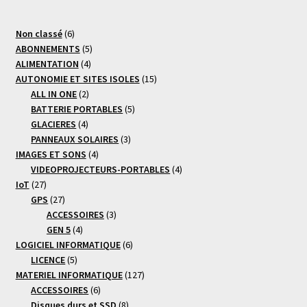
6
Non classé
6
produits
5
ABONNEMENTS
5
4
produits
ALIMENTATION
4
produits
15
AUTONOMIE ET SITES ISOLES
15
2
produits
ALL IN ONE
2
produits
5
BATTERIE PORTABLES
5
4
produits
GLACIERES
4
produits
3
PANNEAUX SOLAIRES
3
4
produits
IMAGES ET SONS
4
produits
4
VIDEOPROJECTEURS-PORTABLES
4
27
produits
IoT
27
produits
27
GPS
27
produits
3
ACCESSOIRES
3
4
produits
GEN 5
4
produits
6
LOGICIEL INFORMATIQUE
6
5
produits
LICENCE
5
produits
127
MATERIEL INFORMATIQUE
127
6
produits
ACCESSOIRES
6
produits
8
Disques durs et SSD
8