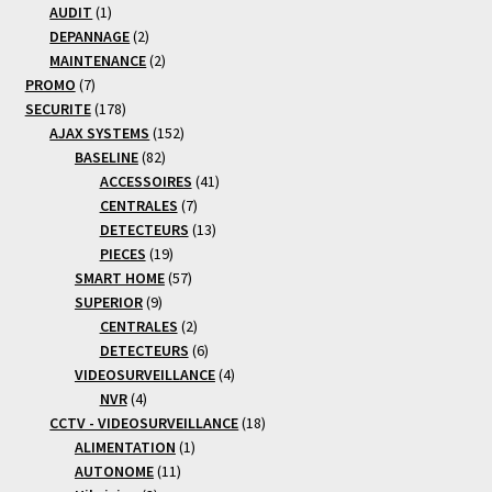
1
produits
AUDIT
1
produit
2
DEPANNAGE
2
produits
2
MAINTENANCE
2
7
produits
PROMO
7
produits
178
SECURITE
178
produits
152
AJAX SYSTEMS
152
82
produits
BASELINE
82
produits
41
ACCESSOIRES
41
7
produits
CENTRALES
7
produits
13
DETECTEURS
13
19
produits
PIECES
19
produits
57
SMART HOME
57
9
produits
SUPERIOR
9
produits
2
CENTRALES
2
produits
6
DETECTEURS
6
produits
4
VIDEOSURVEILLANCE
4
4
produits
NVR
4
produits
18
CCTV - VIDEOSURVEILLANCE
18
1
produits
ALIMENTATION
1
11
produit
AUTONOME
11