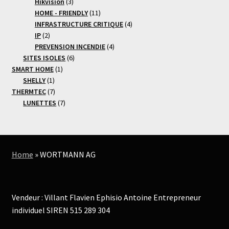
3
produits
Hikvision
3
produits
11
HOME - FRIENDLY
11
produits
4
INFRASTRUCTURE CRITIQUE
4
2
produits
IP
2
produits
4
PREVENSION INCENDIE
4
6
produits
SITES ISOLES
6
1
produits
SMART HOME
1
1
produit
SHELLY
1
produit
7
THERMTEC
7
produits
7
LUNETTES
7
produits
Home
»
WORTMANN AG
Vendeur : Villant Flavien Ephisio Antoine Entrepreneur
individuel SIREN 515 289 304