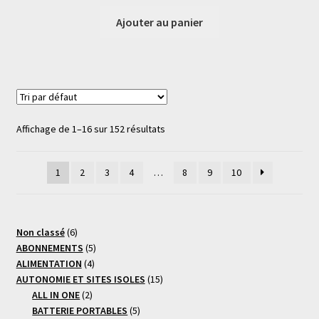
Ajouter au panier
Affichage de 1–16 sur 152 résultats
1
2
3
4
…
8
9
10
6
Non classé
6
produits
5
ABONNEMENTS
5
4
produits
ALIMENTATION
4
produits
15
AUTONOMIE ET SITES ISOLES
15
2
produits
ALL IN ONE
2
produits
5
BATTERIE PORTABLES
5