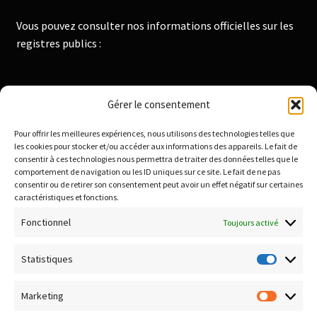
Vous pouvez consulter nos informations officielles sur les
registres publics :
Institut National de la Propriété Industrielle :
Gérer le consentement
https://data.inpi.fr
Pour offrir les meilleures expériences, nous utilisons des technologies telles que
Infogreffe : https://www.infogreffe.fr
les cookies pour stocker et/ou accéder aux informations des appareils. Le fait de
consentir à ces technologies nous permettra de traiter des données telles que le
comportement de navigation ou les ID uniques sur ce site. Le fait de ne pas
consentir ou de retirer son consentement peut avoir un effet négatif sur certaines
Politique de confidentialité
caractéristiques et fonctions.
Conditions générales de vente
Fonctionnel
Toujours activé
Conditions de remboursement et retour
Livraison & Frais de port
Statistiques
Statisti
Paiement sécurisé
Marketing
Marketi