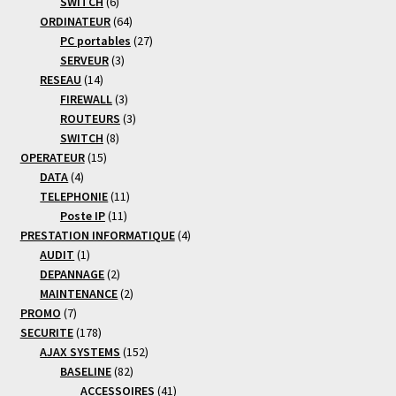
6
produits
SWITCH
6
produits
64
ORDINATEUR
64
produits
27
PC portables
27
3
produits
SERVEUR
3
14
produits
RESEAU
14
produits
3
FIREWALL
3
produits
3
ROUTEURS
3
8
produits
SWITCH
8
15
produits
OPERATEUR
15
4
produits
DATA
4
produits
11
TELEPHONIE
11
11
produits
Poste IP
11
produits
4
PRESTATION INFORMATIQUE
4
1
produits
AUDIT
1
produit
2
DEPANNAGE
2
produits
2
MAINTENANCE
2
7
produits
PROMO
7
produits
178
SECURITE
178
produits
152
AJAX SYSTEMS
152
82
produits
BASELINE
82
produits
41
ACCESSOIRES
41