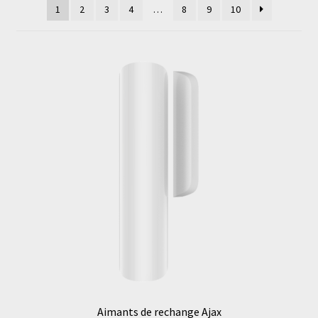
1
2
3
4
…
8
9
10
Aimants de rechange Ajax