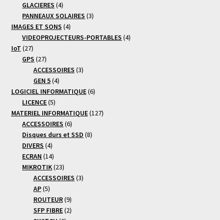
4
produits
GLACIERES
4
produits
3
PANNEAUX SOLAIRES
3
4
produits
IMAGES ET SONS
4
produits
4
VIDEOPROJECTEURS-PORTABLES
4
27
produits
IoT
27
produits
27
GPS
27
produits
3
ACCESSOIRES
3
4
produits
GEN 5
4
produits
6
LOGICIEL INFORMATIQUE
6
5
produits
LICENCE
5
produits
127
MATERIEL INFORMATIQUE
127
6
produits
ACCESSOIRES
6
produits
8
Disques durs et SSD
8
4
produits
DIVERS
4
produits
14
ECRAN
14
produits
23
MIKROTIK
23
produits
3
ACCESSOIRES
3
5
produits
AP
5
produits
9
ROUTEUR
9
produits
2
SFP FIBRE
2