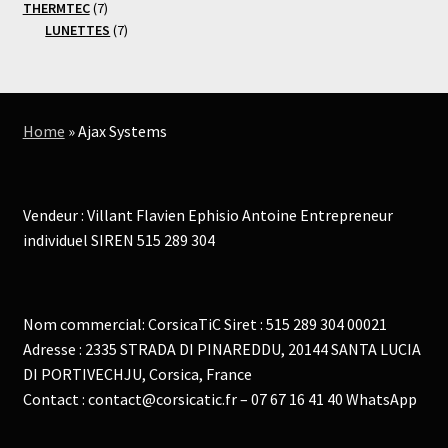
produit
7
THERMTEC
7
produits
7
LUNETTES
7
produits
Home
»
Ajax Systems
Vendeur : Villant Flavien Ephisio Antoine Entrepreneur
individuel SIREN 515 289 304
Nom commercial: CorsicaTiC Siret : 515 289 304 00021
Adresse : 2335 STRADA DI PINAREDDU, 20144 SANTA LUCIA
DI PORTIVECHJU, Corsica, France
Contact : contact@corsicatic.fr – 07 67 16 41 40 WhatsApp