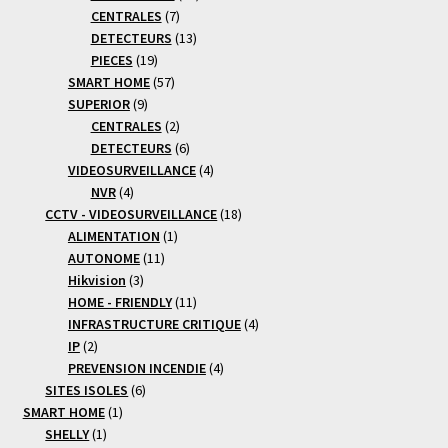
7
produits
CENTRALES
7
produits
13
DETECTEURS
13
19
produits
PIECES
19
produits
57
SMART HOME
57
9
produits
SUPERIOR
9
produits
2
CENTRALES
2
produits
6
DETECTEURS
6
produits
4
VIDEOSURVEILLANCE
4
4
produits
NVR
4
produits
18
CCTV - VIDEOSURVEILLANCE
18
1
produits
ALIMENTATION
1
11
produit
AUTONOME
11
3
produits
Hikvision
3
produits
11
HOME - FRIENDLY
11
produits
4
INFRASTRUCTURE CRITIQUE
4
2
produits
IP
2
produits
4
PREVENSION INCENDIE
4
6
produits
SITES ISOLES
6
1
produits
SMART HOME
1
1
produit
SHELLY
1