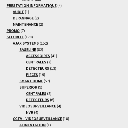
produits
4
PRESTATION INFORMATIQUE
4
1
produits
AUDIT
1
produit
2
DEPANNAGE
2
produits
2
MAINTENANCE
2
7
produits
PROMO
7
produits
178
SECURITE
178
produits
152
AJAX SYSTEMS
152
82
produits
BASELINE
82
produits
41
ACCESSOIRES
41
7
produits
CENTRALES
7
produits
13
DETECTEURS
13
19
produits
PIECES
19
produits
57
SMART HOME
57
9
produits
SUPERIOR
9
produits
2
CENTRALES
2
produits
6
DETECTEURS
6
produits
4
VIDEOSURVEILLANCE
4
4
produits
NVR
4
produits
18
CCTV - VIDEOSURVEILLANCE
18
1
produits
ALIMENTATION
1