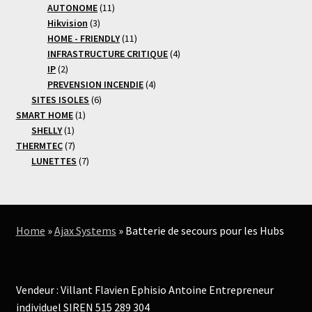
11
produit
AUTONOME
11
3
produits
Hikvision
3
produits
11
HOME - FRIENDLY
11
produits
4
INFRASTRUCTURE CRITIQUE
4
2
produits
IP
2
produits
4
PREVENSION INCENDIE
4
6
produits
SITES ISOLES
6
1
produits
SMART HOME
1
1
produit
SHELLY
1
produit
7
THERMTEC
7
produits
7
LUNETTES
7
produits
Home
»
Ajax Systems
»
Batterie de secours pour les Hubs
Vendeur : Villant Flavien Ephisio Antoine Entrepreneur
individuel SIREN 515 289 304