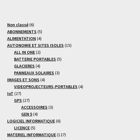
6
Non classé
6
produits
5
ABONNEMENTS
5
4
produits
ALIMENTATION
4
produits
15
AUTONOMIE ET SITES ISOLES
15
2
produits
ALL IN ONE
2
produits
5
BATTERIE PORTABLES
5
4
produits
GLACIERES
4
produits
3
PANNEAUX SOLAIRES
3
4
produits
IMAGES ET SONS
4
produits
4
VIDEOPROJECTEURS-PORTABLES
4
27
produits
IoT
27
produits
27
GPS
27
produits
3
ACCESSOIRES
3
4
produits
GEN 5
4
produits
6
LOGICIEL INFORMATIQUE
6
5
produits
LICENCE
5
produits
127
MATERIEL INFORMATIQUE
127