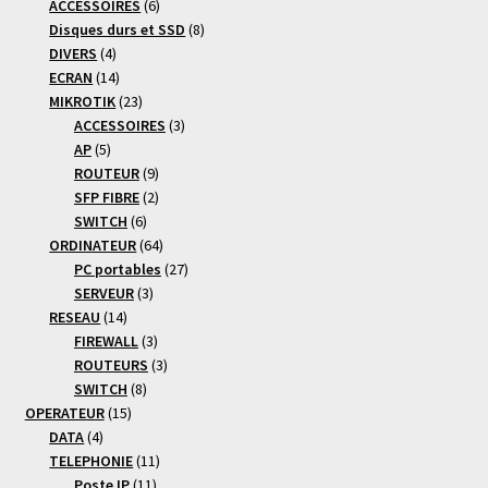
6
produits
ACCESSOIRES
6
produits
8
Disques durs et SSD
8
4
produits
DIVERS
4
produits
14
ECRAN
14
produits
23
MIKROTIK
23
produits
3
ACCESSOIRES
3
5
produits
AP
5
produits
9
ROUTEUR
9
produits
2
SFP FIBRE
2
6
produits
SWITCH
6
produits
64
ORDINATEUR
64
produits
27
PC portables
27
3
produits
SERVEUR
3
14
produits
RESEAU
14
produits
3
FIREWALL
3
produits
3
ROUTEURS
3
8
produits
SWITCH
8
15
produits
OPERATEUR
15
4
produits
DATA
4
produits
11
TELEPHONIE
11
11
produits
Poste IP
11