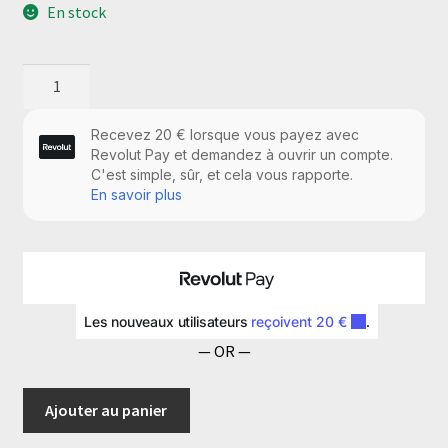
En stock
quantité
de
Batterie
de
secours
pour
les
Hubs
— OR —
Ajouter au panier