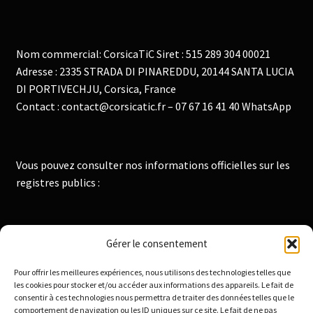
Nom commercial: CorsicaTiC Siret : 515 289 304 00021
Adresse : 2335 STRADA DI PINAREDDU, 20144 SANTA LUCIA
DI PORTIVECHJU, Corsica, France
Contact : contact@corsicatic.fr – 07 67 16 41 40 WhatsApp
Vous pouvez consulter nos informations officielles sur les
registres publics :
Institut National de la Propriété Industrielle :
Gérer le consentement
https://data.inpi.fr
Pour offrir les meilleures expériences, nous utilisons des technologies telles que
Infogreffe : https://www.infogreffe.fr
les cookies pour stocker et/ou accéder aux informations des appareils. Le fait de
consentir à ces technologies nous permettra de traiter des données telles que le
comportement de navigation ou les ID uniques sur ce site. Le fait de ne pas