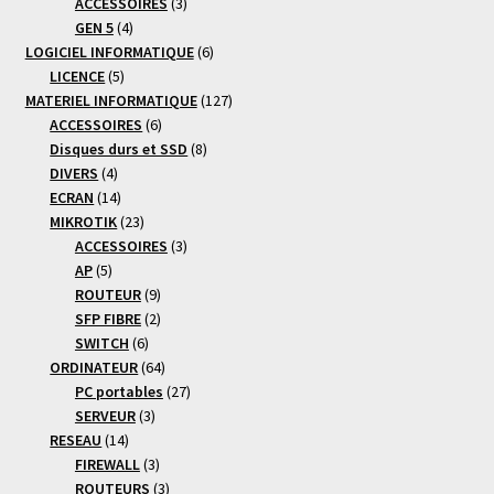
produits
3
ACCESSOIRES
3
4
produits
GEN 5
4
produits
6
LOGICIEL INFORMATIQUE
6
5
produits
LICENCE
5
produits
127
MATERIEL INFORMATIQUE
127
6
produits
ACCESSOIRES
6
produits
8
Disques durs et SSD
8
4
produits
DIVERS
4
produits
14
ECRAN
14
produits
23
MIKROTIK
23
produits
3
ACCESSOIRES
3
5
produits
AP
5
produits
9
ROUTEUR
9
produits
2
SFP FIBRE
2
6
produits
SWITCH
6
produits
64
ORDINATEUR
64
produits
27
PC portables
27
3
produits
SERVEUR
3
14
produits
RESEAU
14
produits
3
FIREWALL
3
produits
3
ROUTEURS
3