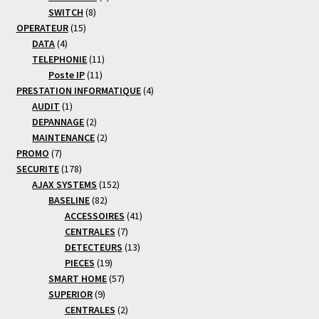
8
produits
SWITCH
8
15
produits
OPERATEUR
15
4
produits
DATA
4
produits
11
TELEPHONIE
11
11
produits
Poste IP
11
produits
4
PRESTATION INFORMATIQUE
4
1
produits
AUDIT
1
produit
2
DEPANNAGE
2
produits
2
MAINTENANCE
2
7
produits
PROMO
7
produits
178
SECURITE
178
produits
152
AJAX SYSTEMS
152
82
produits
BASELINE
82
produits
41
ACCESSOIRES
41
7
produits
CENTRALES
7
produits
13
DETECTEURS
13
19
produits
PIECES
19
produits
57
SMART HOME
57
9
produits
SUPERIOR
9
produits
2
CENTRALES
2