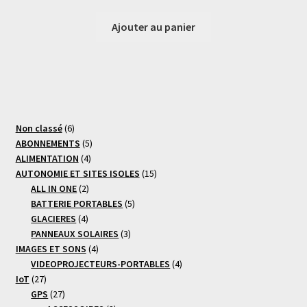
Ajouter au panier
6
Non classé
6
produits
5
ABONNEMENTS
5
4
produits
ALIMENTATION
4
produits
15
AUTONOMIE ET SITES ISOLES
15
2
produits
ALL IN ONE
2
produits
5
BATTERIE PORTABLES
5
4
produits
GLACIERES
4
produits
3
PANNEAUX SOLAIRES
3
4
produits
IMAGES ET SONS
4
produits
4
VIDEOPROJECTEURS-PORTABLES
4
27
produits
IoT
27
produits
27
GPS
27