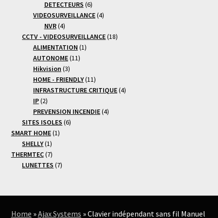
produits
6
DETECTEURS
6
produits
4
VIDEOSURVEILLANCE
4
4
produits
NVR
4
produits
18
CCTV - VIDEOSURVEILLANCE
18
1
produits
ALIMENTATION
1
11
produit
AUTONOME
11
3
produits
Hikvision
3
produits
11
HOME - FRIENDLY
11
produits
4
INFRASTRUCTURE CRITIQUE
4
2
produits
IP
2
produits
4
PREVENSION INCENDIE
4
6
produits
SITES ISOLES
6
1
produits
SMART HOME
1
1
produit
SHELLY
1
produit
7
THERMTEC
7
produits
7
LUNETTES
7
produits
Home
»
Ajax Systems
»
Clavier indépendant sans fil Manuel