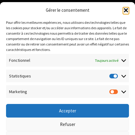
Institut National de la Propriété Industrielle :
Gérer le consentement
https://data.inpi.fr
Pour offrir les meilleures expériences, nous utilisons des technologies telles que
Infogreffe : https://www.infogreffe.fr
les cookies pour stocker et/ou accéder aux informations des appareils. Le fait de
consentir à ces technologies nous permettra de traiter des données telles que le
comportement de navigation ou les ID uniques sur ce site. Le fait de ne pas
consentir ou de retirer son consentement peut avoir un effet négatif sur certaines
Politique de confidentialité
caractéristiques et fonctions.
Conditions générales de vente
Fonctionnel
Toujours activé
Conditions de remboursement et retour
Livraison & Frais de port
Statistiques
Statisti
Paiement sécurisé
Marketing
Marketi
Accepter
© Boutique Corsica TiC 2026
Refuser
Politique de confidentialité
Built with WooCommerce
.