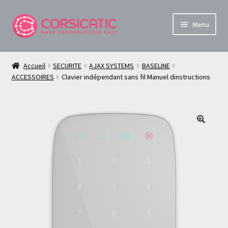
Aller
Aller
Menu
à
au
la
contenu
Boutique Informatique et Sécurité en Corse
navigation
Accueil
SECURITE
AJAX SYSTEMS
BASELINE
Ouvrir
ACCESSOIRES
Clavier indépendant sans fil Manuel dinstructions
À propos de Corsica TiC
le
menu
Mon compte
enfant
Panier
🔍
Live