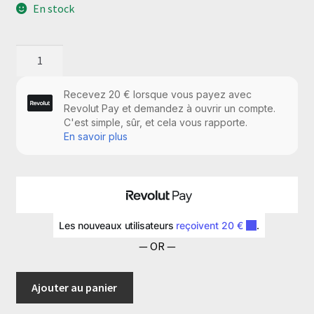
En stock
quantité
de
Clavier
indépendant
sans
fil
Manuel
dinstructions
— OR —
Ajouter au panier