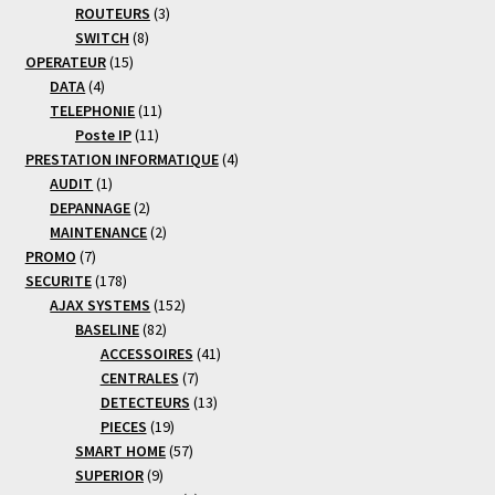
produits
3
ROUTEURS
3
8
produits
SWITCH
8
15
produits
OPERATEUR
15
4
produits
DATA
4
produits
11
TELEPHONIE
11
11
produits
Poste IP
11
produits
4
PRESTATION INFORMATIQUE
4
1
produits
AUDIT
1
produit
2
DEPANNAGE
2
produits
2
MAINTENANCE
2
7
produits
PROMO
7
produits
178
SECURITE
178
produits
152
AJAX SYSTEMS
152
82
produits
BASELINE
82
produits
41
ACCESSOIRES
41
7
produits
CENTRALES
7
produits
13
DETECTEURS
13
19
produits
PIECES
19
produits
57
SMART HOME
57
9
produits
SUPERIOR
9