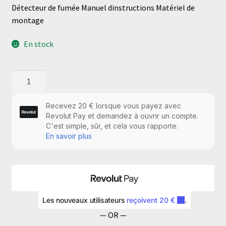
Détecteur de fumée Manuel dinstructions Matériel de
montage
En stock
quantité
de
Détecteur
de
fumée
Manuel
dinstructions
Matériel
de
montage
— OR —