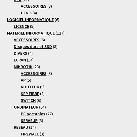
produits
3
ACCESSOIRES
3
4
produits
GEN 5
4
produits
6
LOGICIEL INFORMATIQUE
6
5
produits
LICENCE
5
produits
127
MATERIEL INFORMATIQUE
127
6
produits
ACCESSOIRES
6
produits
8
Disques durs et SSD
8
4
produits
DIVERS
4
produits
14
ECRAN
14
produits
23
MIKROTIK
23
produits
3
ACCESSOIRES
3
5
produits
AP
5
produits
9
ROUTEUR
9
produits
2
SFP FIBRE
2
6
produits
SWITCH
6
produits
64
ORDINATEUR
64
produits
27
PC portables
27
3
produits
SERVEUR
3
14
produits
RESEAU
14
produits
3
FIREWALL
3