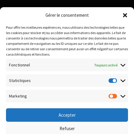
Institut National de la Propriété Industrielle :
Gérer le consentement
https://data.inpi.fr
Pour offrir les meilleures expériences, nous utilisons des technologies telles que
Infogreffe : https://www.infogreffe.fr
les cookies pour stocker et/ou accéder aux informations des appareils. Le fait de
consentir à ces technologies nous permettra de traiter des données telles que le
comportement de navigation ou les ID uniques sur ce site. Le fait de ne pas
consentir ou de retirer son consentement peut avoir un effet négatif sur certaines
Politique de confidentialité
caractéristiques et fonctions.
Conditions générales de vente
Fonctionnel
Toujours activé
Conditions de remboursement et retour
Livraison & Frais de port
Statistiques
Statisti
Paiement sécurisé
Marketing
Marketi
Accepter
© Boutique Corsica TiC 2026
Refuser
Politique de confidentialité
Built with WooCommerce
.