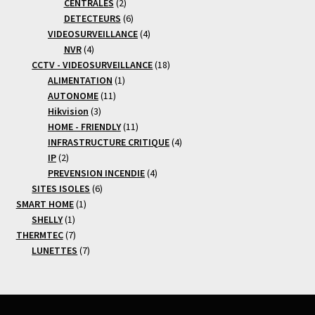
produits
2
CENTRALES
2
produits
6
DETECTEURS
6
produits
4
VIDEOSURVEILLANCE
4
4
produits
NVR
4
produits
18
CCTV - VIDEOSURVEILLANCE
18
1
produits
ALIMENTATION
1
11
produit
AUTONOME
11
3
produits
Hikvision
3
produits
11
HOME - FRIENDLY
11
produits
4
INFRASTRUCTURE CRITIQUE
4
2
produits
IP
2
produits
4
PREVENSION INCENDIE
4
6
produits
SITES ISOLES
6
1
produits
SMART HOME
1
1
produit
SHELLY
1
produit
7
THERMTEC
7
produits
7
LUNETTES
7
produits