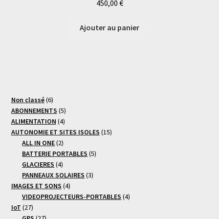
450,00
€
Ajouter au panier
6
Non classé
6
produits
5
ABONNEMENTS
5
4
produits
ALIMENTATION
4
produits
15
AUTONOMIE ET SITES ISOLES
15
2
produits
ALL IN ONE
2
produits
5
BATTERIE PORTABLES
5
4
produits
GLACIERES
4
produits
3
PANNEAUX SOLAIRES
3
4
produits
IMAGES ET SONS
4
produits
4
VIDEOPROJECTEURS-PORTABLES
4
27
produits
IoT
27
produits
27
GPS
27