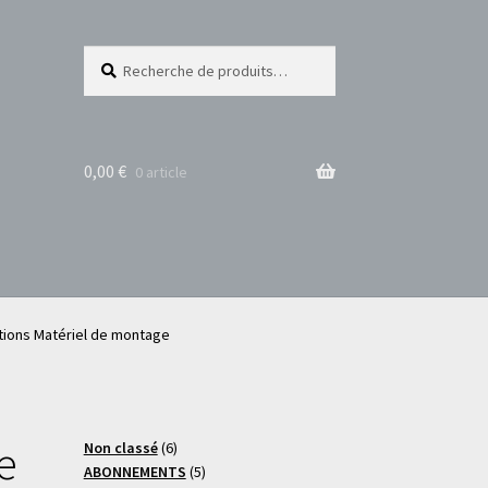
Recherche
Recherche
pour :
0,00
€
0 article
ctions Matériel de montage
e
6
Non classé
6
produits
5
ABONNEMENTS
5