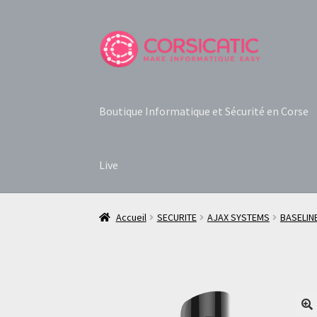
Aller
Aller
à
au
la
contenu
navigation
Boutique Informatique et Sécurité en Corse
Live
Accueil
SECURITE
AJAX SYSTEMS
BASELIN