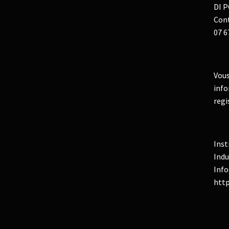
DI P
Cont
07 6
Vous
info
regi
Inst
Indu
Info
http