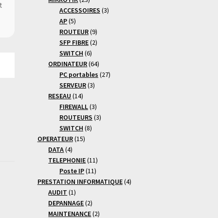
produits
3
ACCESSOIRES
3
5
produits
AP
5
produits
9
ROUTEUR
9
produits
2
SFP FIBRE
2
6
produits
SWITCH
6
produits
64
ORDINATEUR
64
produits
27
PC portables
27
3
produits
SERVEUR
3
14
produits
RESEAU
14
produits
3
FIREWALL
3
produits
3
ROUTEURS
3
8
produits
SWITCH
8
15
produits
OPERATEUR
15
4
produits
DATA
4
produits
11
TELEPHONIE
11
11
produits
Poste IP
11
produits
4
PRESTATION INFORMATIQUE
4
1
produits
AUDIT
1
produit
2
DEPANNAGE
2
produits
2
MAINTENANCE
2