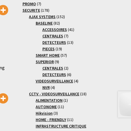
7
produits
PROMO
7
produits
178
SECURITE
178
produits
152
AJAX SYSTEMS
152
82
produits
BASELINE
82
produits
41
ACCESSOIRES
41
7
produits
CENTRALES
7
produits
13
DETECTEURS
13
19
produits
PIECES
19
produits
57
SMART HOME
57
9
produits
SUPERIOR
9
ang
produits
2
CENTRALES
2
produits
6
DETECTEURS
6
produits
4
VIDEOSURVEILLANCE
4
4
produits
NVR
4
produits
18
CCTV - VIDEOSURVEILLANCE
18
1
produits
ALIMENTATION
1
11
produit
AUTONOME
11
3
produits
Hikvision
3
produits
11
HOME - FRIENDLY
11
produits
INFRASTRUCTURE CRITIQUE