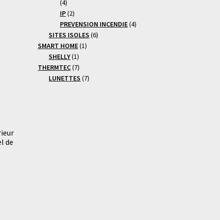
4
4
produits
2
IP
2
produits
4
PREVENSION INCENDIE
4
6
produits
SITES ISOLES
6
1
produits
SMART HOME
1
1
produit
SHELLY
1
produit
7
THERMTEC
7
produits
7
LUNETTES
7
produits
ieur
l de