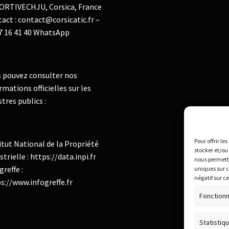
ORTIVECHJU, Corsica, France
act : contact@corsicatic.fr –
7 16 41 40 WhatsApp
 pouvez consulter nos
rmations officielles sur les
stres publics :
Pour offrir le
itut National de la Propriété
stocker et/ou
strielle : https://data.inpi.fr
nous permettr
greffe :
uniques sur c
négatif sur c
s://www.infogreffe.fr
Fonctionn
Statistiq