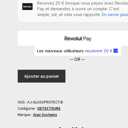
Détecteur
de
bris
de
vitre
pour
intérieur
Manuel
dinstructions
— OR —
Matériel
de
Ajouter au panier
montage
UGS :
AJ-GLASSPROTECT-B
Catégorie :
DETECTEURS
Marque :
Ajax Systems