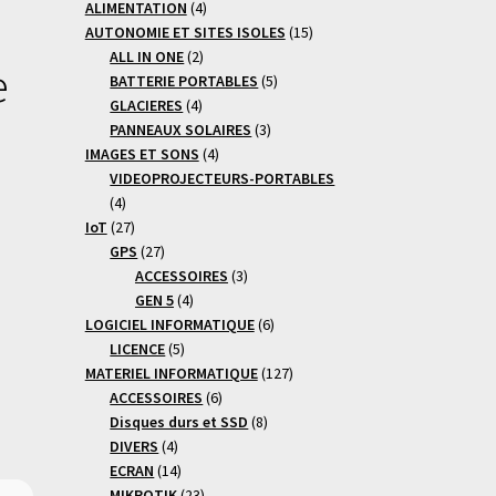
4
produits
ALIMENTATION
4
produits
15
AUTONOMIE ET SITES ISOLES
15
2
produits
ALL IN ONE
2
e
produits
5
BATTERIE PORTABLES
5
4
produits
GLACIERES
4
produits
3
PANNEAUX SOLAIRES
3
4
produits
IMAGES ET SONS
4
produits
VIDEOPROJECTEURS-PORTABLES
4
4
produits
27
IoT
27
produits
27
GPS
27
produits
3
ACCESSOIRES
3
4
produits
GEN 5
4
produits
6
LOGICIEL INFORMATIQUE
6
5
produits
LICENCE
5
produits
127
MATERIEL INFORMATIQUE
127
6
produits
ACCESSOIRES
6
produits
8
Disques durs et SSD
8
4
produits
DIVERS
4
produits
14
ECRAN
14
produits
23
MIKROTIK
23