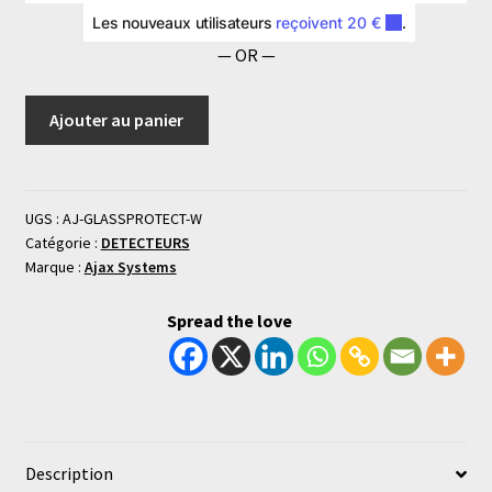
dinstructions
Matériel
— OR —
de
montage
Ajouter au panier
UGS :
AJ-GLASSPROTECT-W
Catégorie :
DETECTEURS
Marque :
Ajax Systems
Spread the love
Description