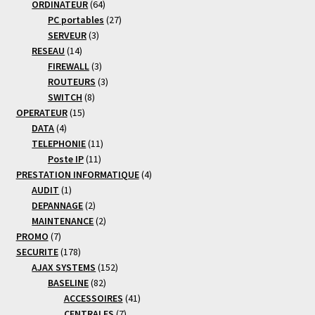
produits
64
ORDINATEUR
64
produits
27
PC portables
27
3
produits
SERVEUR
3
14
produits
RESEAU
14
produits
3
FIREWALL
3
produits
3
ROUTEURS
3
8
produits
SWITCH
8
15
produits
OPERATEUR
15
4
produits
DATA
4
produits
11
TELEPHONIE
11
11
produits
Poste IP
11
produits
4
PRESTATION INFORMATIQUE
4
1
produits
AUDIT
1
produit
2
DEPANNAGE
2
produits
2
MAINTENANCE
2
7
produits
PROMO
7
produits
178
SECURITE
178
produits
152
AJAX SYSTEMS
152
82
produits
BASELINE
82
produits
41
ACCESSOIRES
41
7
produits
CENTRALES
7