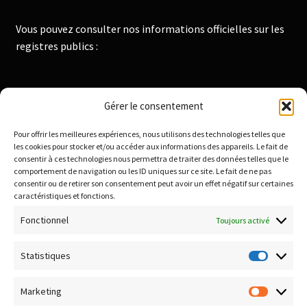
Vous pouvez consulter nos informations officielles sur les
registres publics :
Institut National de la Propriété Industrielle :
Gérer le consentement
https://data.inpi.fr
Pour offrir les meilleures expériences, nous utilisons des technologies telles que
Infogreffe : https://www.infogreffe.fr
les cookies pour stocker et/ou accéder aux informations des appareils. Le fait de
consentir à ces technologies nous permettra de traiter des données telles que le
comportement de navigation ou les ID uniques sur ce site. Le fait de ne pas
consentir ou de retirer son consentement peut avoir un effet négatif sur certaines
Politique de confidentialité
caractéristiques et fonctions.
Conditions générales de vente
Fonctionnel
Toujours activé
Conditions de remboursement et retour
Livraison & Frais de port
Statistiques
Statisti
Paiement sécurisé
Marketing
Marketi