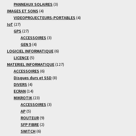
produits
3
PANNEAUX SOLAIRES
3
4
produits
IMAGES ET SONS
4
produits
4
VIDEOPROJECTEURS-PORTABLES
4
27
produits
IoT
27
produits
27
GPS
27
produits
3
ACCESSOIRES
3
4
produits
GEN 5
4
produits
6
LOGICIEL INFORMATIQUE
6
5
produits
LICENCE
5
produits
127
MATERIEL INFORMATIQUE
127
6
produits
ACCESSOIRES
6
produits
8
Disques durs et SSD
8
4
produits
DIVERS
4
produits
14
ECRAN
14
produits
23
MIKROTIK
23
produits
3
ACCESSOIRES
3
5
produits
AP
5
produits
9
ROUTEUR
9
produits
2
SFP FIBRE
2
6
produits
SWITCH
6