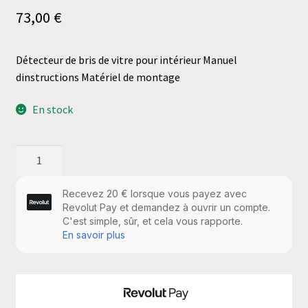
73,00
€
Détecteur de bris de vitre pour intérieur Manuel
dinstructions Matériel de montage
En stock
quantité
de
Détecteur
de
bris
de
vitre
pour
intérieur
Manuel