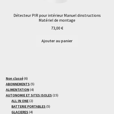
Détecteur PIR pour intérieur Manuel dinstructions
Matériel de montage
73,00
€
Ajouter au panier
6
Non classé
6
produits
5
ABONNEMENTS
5
4
produits
ALIMENTATION
4
produits
15
AUTONOMIE ET SITES ISOLES
15
2
produits
ALL IN ONE
2
produits
5
BATTERIE PORTABLES
5
4
produits
GLACIERES
4