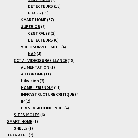
produits
13
DETECTEURS
13
19
produits
PIECES
19
produits
57
SMART HOME
57
9
produits
SUPERIOR
9
produits
2
CENTRALES
2
produits
6
DETECTEURS
6
produits
4
VIDEOSURVEILLANCE
4
4
produits
NVR
4
produits
18
CCTV - VIDEOSURVEILLANCE
18
1
produits
ALIMENTATION
1
11
produit
AUTONOME
11
3
produits
Hikvision
3
produits
11
HOME - FRIENDLY
11
produits
4
INFRASTRUCTURE CRITIQUE
4
2
produits
IP
2
produits
4
PREVENSION INCENDIE
4
6
produits
SITES ISOLES
6
1
produits
SMART HOME
1
1
produit
SHELLY
1
produit
7
THERMTEC
7