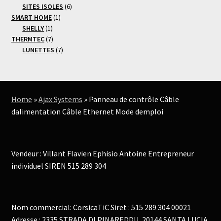
6
produits
SITES ISOLES
6
1
produits
SMART HOME
1
1
produit
SHELLY
1
produit
7
THERMTEC
7
produits
7
LUNETTES
7
produits
Home
»
Ajax Systems
»
Panneau de contrôle Câble
dalimentation Câble Ethernet Mode demploi
Vendeur : Villant Flavien Ephisio Antoine Entrepreneur
individuel SIREN 515 289 304
Nom commercial: CorsicaTiC Siret : 515 289 304 00021
Adresse : 2335 STRADA DI PINAREDDU, 20144 SANTA LUCIA