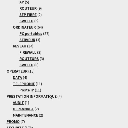
5
produits
AP
5
produits
9
ROUTEUR
9
produits
2
SFP FIBRE
2
6
produits
SWITCH
6
produits
64
ORDINATEUR
64
produits
27
PC portables
27
3
produits
SERVEUR
3
14
produits
RESEAU
14
produits
3
FIREWALL
3
produits
3
ROUTEURS
3
8
produits
SWITCH
8
15
produits
OPERATEUR
15
4
produits
DATA
4
produits
11
TELEPHONIE
11
11
produits
Poste IP
11
produits
4
PRESTATION INFORMATIQUE
4
1
produits
AUDIT
1
produit
2
DEPANNAGE
2
produits
2
MAINTENANCE
2
7
produits
PROMO
7
produits
178
SECURITE
178