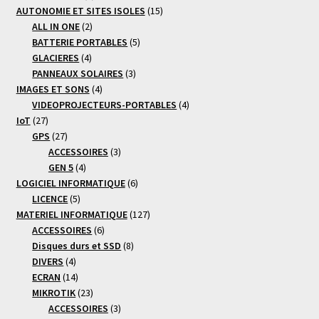
produits
15
AUTONOMIE ET SITES ISOLES
15
2
produits
ALL IN ONE
2
produits
5
BATTERIE PORTABLES
5
4
produits
GLACIERES
4
produits
3
PANNEAUX SOLAIRES
3
4
produits
IMAGES ET SONS
4
produits
4
VIDEOPROJECTEURS-PORTABLES
4
27
produits
IoT
27
produits
27
GPS
27
produits
3
ACCESSOIRES
3
4
produits
GEN 5
4
produits
6
LOGICIEL INFORMATIQUE
6
5
produits
LICENCE
5
produits
127
MATERIEL INFORMATIQUE
127
6
produits
ACCESSOIRES
6
produits
8
Disques durs et SSD
8
4
produits
DIVERS
4
produits
14
ECRAN
14
produits
23
MIKROTIK
23
produits
3
ACCESSOIRES
3