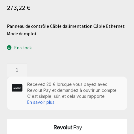
273,22
€
Panneau de contrôle Câble dalimentation Câble Ethernet
Mode demploi
En stock
quantité
de
Panneau
de
contrôle
Câble
dalimentation
Câble
Ethernet
Mode