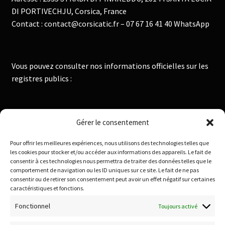
DI PORTIVECHJU, Corsica, France
Contact : contact@corsicatic.fr – 07 67 16 41 40 WhatsApp
Vous pouvez consulter nos informations officielles sur les
registres publics :
Institut National de la Propriété Industrielle :
Gérer le consentement
https://data.inpi.fr
Pour offrir les meilleures expériences, nous utilisons des technologies telles que
Infogreffe : https://www.infogreffe.fr
les cookies pour stocker et/ou accéder aux informations des appareils. Le fait de
consentir à ces technologies nous permettra de traiter des données telles que le
comportement de navigation ou les ID uniques sur ce site. Le fait de ne pas
consentir ou de retirer son consentement peut avoir un effet négatif sur certaines
Politique de confidentialité
caractéristiques et fonctions.
Conditions générales de vente
Fonctionnel
Toujours activé
Conditions de remboursement et retour