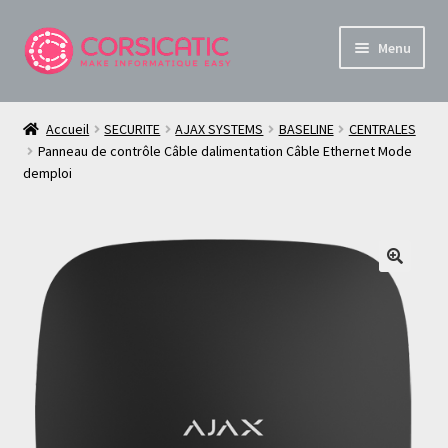
Aller
Aller
Menu
à
au
la
contenu
Boutique Informatique et Sécurité en Corse
navigation
Accueil
SECURITE
AJAX SYSTEMS
BASELINE
CENTRALES
Ouvrir
Panneau de contrôle Câble dalimentation Câble Ethernet Mode
À propos de Corsica TiC
demploi
le
menu
Mon compte
enfant
Panier
🔍
Live