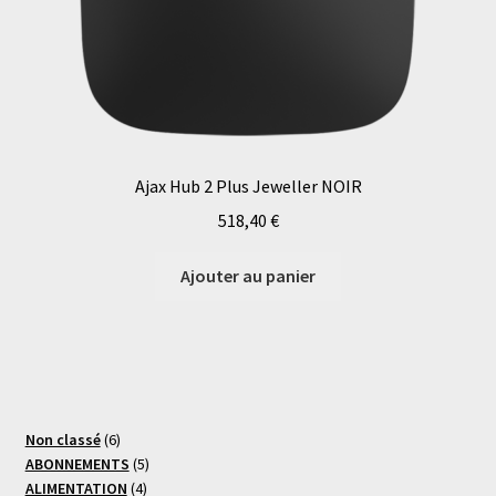
Ajax Hub 2 Plus Jeweller NOIR
518,40
€
Ajouter au panier
6
Non classé
6
produits
5
ABONNEMENTS
5
4
produits
ALIMENTATION
4