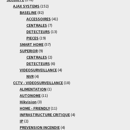
produits
152
AJAX SYSTEMS
152
82
produits
BASELINE
82
produits
41
ACCESSOIRES
41
7
produits
CENTRALES
7
produits
13
DETECTEURS
13
19
produits
PIECES
19
produits
57
SMART HOME
57
9
produits
SUPERIOR
9
produits
2
CENTRALES
2
produits
6
DETECTEURS
6
produits
4
VIDEOSURVEILLANCE
4
4
produits
NVR
4
produits
18
CCTV - VIDEOSURVEILLANCE
18
1
produits
ALIMENTATION
1
11
produit
AUTONOME
11
3
produits
Hikvision
3
produits
11
HOME - FRIENDLY
11
produits
4
INFRASTRUCTURE CRITIQUE
4
2
produits
IP
2
produits
4
PREVENSION INCENDIE
4