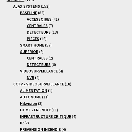
produits
152
AJAX SYSTEMS
152
82
produits
BASELINE
82
produits
41
ACCESSOIRES
41
7
produits
CENTRALES
7
produits
13
DETECTEURS
13
19
produits
PIECES
19
produits
57
SMART HOME
57
9
produits
SUPERIOR
9
produits
2
CENTRALES
2
produits
6
DETECTEURS
6
produits
4
VIDEOSURVEILLANCE
4
4
produits
NVR
4
produits
18
CCTV - VIDEOSURVEILLANCE
18
1
produits
ALIMENTATION
1
11
produit
AUTONOME
11
3
produits
Hikvision
3
produits
11
HOME - FRIENDLY
11
produits
4
INFRASTRUCTURE CRITIQUE
4
2
produits
IP
2
produits
4
PREVENSION INCENDIE
4