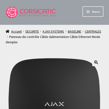
Aller
Aller
Menu
à
au
la
contenu
Boutique Informatique et Sécurité en Corse
navigation
Accueil
SECURITE
AJAX SYSTEMS
BASELINE
CENTRALES
Ouvrir
Panneau de contrôle Câble dalimentation Câble Ethernet Mode
À propos de Corsica TiC
demploi
le
menu
Mon compte
enfant
Panier
🔍
Live