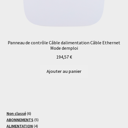
Panneau de contrôle Câble dalimentation Câble Ethernet
Mode demploi
194,57
€
Ajouter au panier
6
Non classé
6
produits
5
ABONNEMENTS
5
4
produits
ALIMENTATION
4