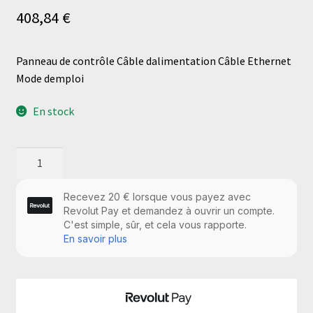
408,84
€
Panneau de contrôle Câble dalimentation Câble Ethernet
Mode demploi
En stock
quantité
de
Panneau
de
contrôle
Câble
dalimentation
Câble
Ethernet
Mode