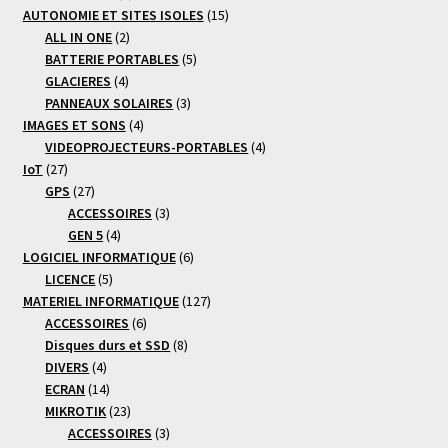
produits
15
AUTONOMIE ET SITES ISOLES
15
2
produits
ALL IN ONE
2
produits
5
BATTERIE PORTABLES
5
4
produits
GLACIERES
4
produits
3
PANNEAUX SOLAIRES
3
4
produits
IMAGES ET SONS
4
produits
4
VIDEOPROJECTEURS-PORTABLES
4
27
produits
IoT
27
produits
27
GPS
27
produits
3
ACCESSOIRES
3
4
produits
GEN 5
4
produits
6
LOGICIEL INFORMATIQUE
6
5
produits
LICENCE
5
produits
127
MATERIEL INFORMATIQUE
127
6
produits
ACCESSOIRES
6
produits
8
Disques durs et SSD
8
4
produits
DIVERS
4
produits
14
ECRAN
14
produits
23
MIKROTIK
23
produits
3
ACCESSOIRES
3