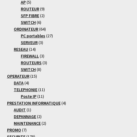
5
produits
AP
5
produits
9
ROUTEUR
9
produits
2
SFP FIBRE
2
6
produits
SWITCH
6
produits
64
ORDINATEUR
64
produits
27
PC portables
27
3
produits
SERVEUR
3
14
produits
RESEAU
14
produits
3
FIREWALL
3
produits
3
ROUTEURS
3
8
produits
SWITCH
8
15
produits
OPERATEUR
15
4
produits
DATA
4
produits
11
TELEPHONIE
11
11
produits
Poste IP
11
produits
4
PRESTATION INFORMATIQUE
4
1
produits
AUDIT
1
produit
2
DEPANNAGE
2
produits
2
MAINTENANCE
2
7
produits
PROMO
7
produits
178
SECURITE
178