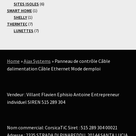
6
produits
SITES ISOLES
6
1
produits
SMART HOME
1
1
produit
SHELLY
1
produit
7
THERMTEC
7
produits
7
LUNETTES
7
produits
Home
»
Ajax Systems
»
Panneau de contrôle Câble
dalimentation Câble Ethernet Mode demploi
Vendeur : Villant Flavien Ephisio Antoine Entrepreneur
individuel SIREN 515 289 304
Nom commercial: CorsicaTiC Siret : 515 289 304 00021
Adresse : 2335 STRADA DI PINAREDDU, 20144 SANTA LUCIA