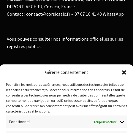
DI PORTIVECHJU, Corsica, France
Contact : contact@corsicatic.fr – 07 67 16 41 40 WhatsApp
Vous pouvez consulter nos informations officielles sur les
registres publics :
Institut National de la Propriété Industrielle :
Gérer le consentement
https://data.inpi.fr
Pour offrir les meilleures expériences, nous utilisons des technologies telles que
Infogreffe : https://www.infogreffe.fr
les cookies pour stocker et/ou accéder aux informations des appareils. Le fait de
consentir à ces technologies nous permettra de traiter des données telles que le
comportement de navigation ou les ID uniques sur ce site. Le fait de ne pas
consentir ou de retirer son consentement peut avoir un effet négatif sur certaines
Politique de confidentialité
caractéristiques et fonctions.
Conditions générales de vente
Fonctionnel
Toujours activé
Conditions de remboursement et retour